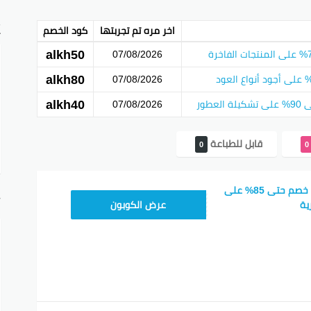
د إتمام عملية الشراء عبر الموقع الرسمي، مما يسهل التجربة للزبائن
E
اخر مره تم تجربتها
كود الخصم
ريست
جوجل بلس
تويتر
فيسبوك
alkh50
07/08/2026
alkh80
07/08/2026
alkh40
طور
07/08/2026
قابل للطباعة
0
0
كوبون الخريص للعود خصم حتى 85% على
أ
ALKH80
ية
عرض الكوبون