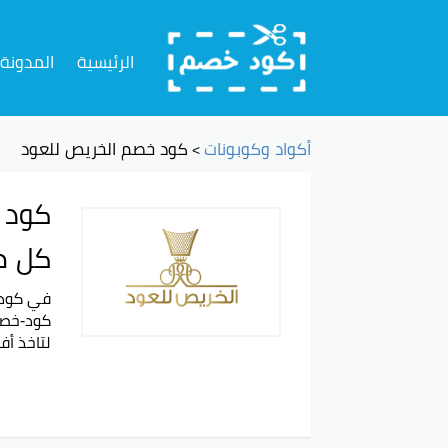
تخطي
إلى
الرئيسية
المدونة
المحتوى
أكواد وكوبونات
كود خصم الخريص للعود
>
كل ط
لتاخذ أف
ويتيح لل
يعتبر ه