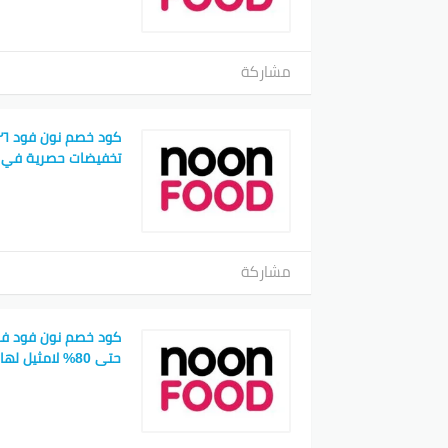
مشاركة
تخفيضات حصرية في 
مشاركة
كود خصم نون فود في
حتى 80% لامثيل لها