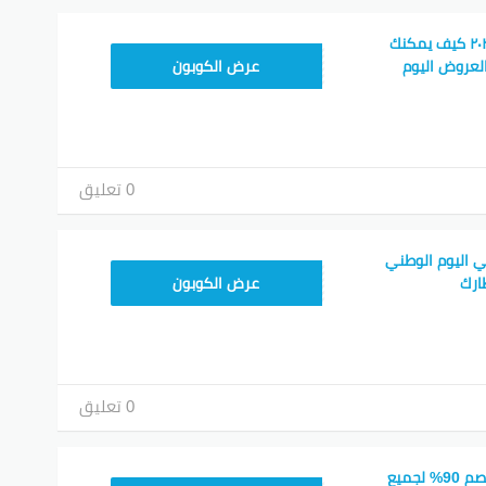
كود خصم نون فود ٢٠٢٦ كيف يمكنك
T96
لعروض اليوم
عرض الكوبون
0 تعليق
 اليوم الوطني
T96
ارك
عرض الكوبون
0 تعليق
كود خصم نون فود خصم 90% لجميع