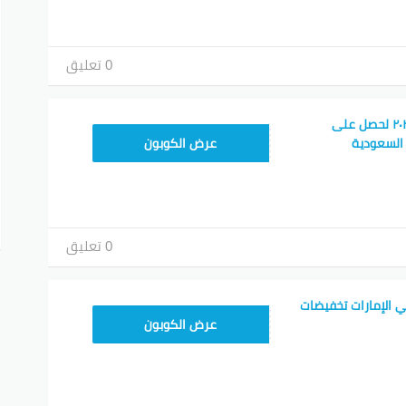
0 تعليق
كود خصم نون فود ٢٠٢٦ لحصل على
T96
السعودية
عرض الكوبون
0 تعليق
 الإمارات تخفيضات
T96
عرض الكوبون