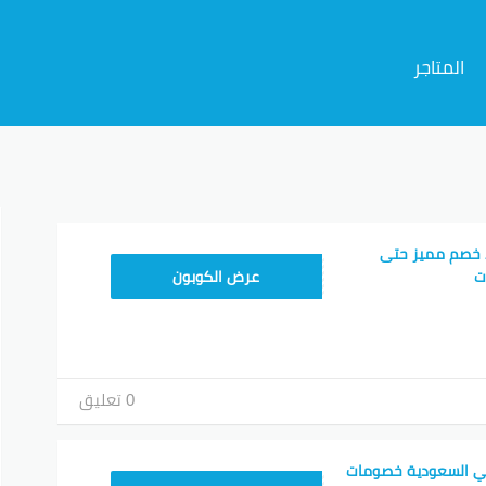
المتاجر
م
 خصم مميز حتى
T96
عرض الكوبون
0 تعليق
ي السعودية خصومات