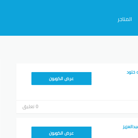
المتاجر
م
 خلود
RRF24
عرض الكوبون
0 تعليق
دالعزيز
RRF24
عرض الكوبون