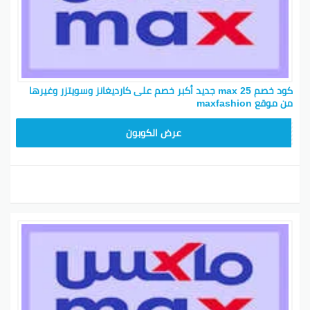
كود خصم max 25 جديد أكبر خصم على كارديغانز وسويتزر وغيرها
من موقع maxfashion
F3B
عرض الكوبون