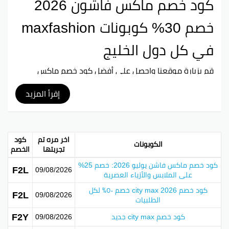
كود خصم ماكس فاشون 2026
خصم 30% كوبونات maxfashion
في كل دول الخليج
قم بزيارة موقعنا واحصل على أفضل
كود خصم ماكس
فاشون
وكوبون خصم ماكس فاشون لشغال في جميع دول
الخليج العربي وفر المال الأن مع القسائم maxfashion التي
إقرأ المزيد
تم التحقق منها من قبل فريق موقعنا
الخصومات تعتبر استراتيجية تسويقية فعالة يستخدمها
متاجرون وشركات لجذب المزيد من الزبائن وزيادة مبيعاتهم.
اخر مره تم
كود
الكوبونات
تختلف الخصومات في نسبها وأنواعها ويمكن أن تكون
تجربتها
الخصم
عروضًا ترويجية مؤقتة أو خصومات دائمة للمستهلكين
كود خصم ماكس فاشن يوليو 2026: خصم 25%
المخلصين. تعتبر الخصومات أداة هامة في جذب العملاء
F2L
09/08/2026
على الملابس والأزياء العصرية
والتنافس مع منافسيك في سوق الملابس.
كود خصم city max 2026 خصم ٥٠٪ لكل
F2L
09/08/2026
الطلبيات
طرق الحصول على خصم إضافي
F2Y
كود خصم city max جديد
09/08/2026
هناك عدة طرق للحصول على خصم إضافي عند التسوق في