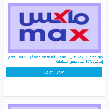
مشترياتك من ماكس فاشون، فأنت في المكان المناسب.
قدمت لك سيتي ماكس رمز خصم خاص يمكنك استخدامه
عند إتمام عملية الشراء للحصول على خصم مذهل. احرص
على استخدام الرمز قبل انتهاء العرض للاستفادة من هذه
الخصومات الفريدة. لا تفوت فرصة التسوق بأسعار رائعة
وتجربة مميزة مع سيتي ماكس.
بينتيريست
جوجل بلس
تويتر
فيسبوك
كود خصم max 20 على المنتجات المخفضة خصم ثابت %40 + خصم
إضافي %10 على جميع المنتجات
F2Y
عرض الكوبون