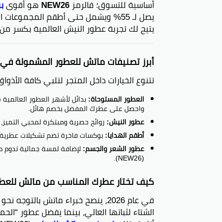
أساسية للتسوق؛ فالرمز
NEW26
هو أقوى
ب
يصل لـ 55% ويشمل حتى أطقم المجموعات الفاخرة. إن استخدام
يتيح لك تجربة عطور النيش العالمية بكسر من 
أبرز تصنيفات ماتش للعطور المشمولة في خصم
تتنوع الخيارات داخل المتجر لتلبي كافة الأذ
العطور المستوحاة:
بدائل لأشهر العطور العالمية (
واحصل على عطرك المفضل بخصم هائل.
عطور النيش:
روائح حصرية ومبتكرة لمحبي التميز، 
أطقم الهدايا:
بوكسات فاخرة تضم تشكيلات عطري
عطور الشعر والجسم:
لإضافة لمسة جمالية تدوم طويلاً، مت
(NEW26).
كيف تختار عطرك المناسب من ماتش للعط
في عام 2026، ينصح خبراء ماتش بالت
الشتاء لثباتها العالي، بينما يفضل عطور “الح