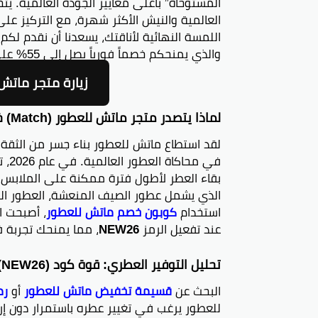
المستوحاة” بأعلى معايير الجودة العالمية. ي
العالمية والنيش الأكثر شهرة، مع التركيز على
اللمسة النهائية لأناقتك، يسعدنا أن نقدم لكم
والذي يمنحكم خصماً فورياً يصل إلى 55% على كافة المنتجات المتاحة في المتجر.
زيارة متجر ماتش ل
لماذا يتصدر متجر ماتش للعطور (Match) خيارات المتسوقين في 2026؟
لقد استطاع ماتش للعطور بناء جسر من الثقة 
في 
الذي يشمل عطور الصيف المنعشة، العطور الش
استخدام
كوبون خصم ماتش للعطور
، أصبحت ال
عند تفعيل الرمز
NEW26
، مما يمنحك تجربة ف
تحليل التوفير العطري: قوة كود (NEW26) ومرادفاته لعام 2026
البحث عن
قسيمة تخفيض ماتش للعطور
أو
رم