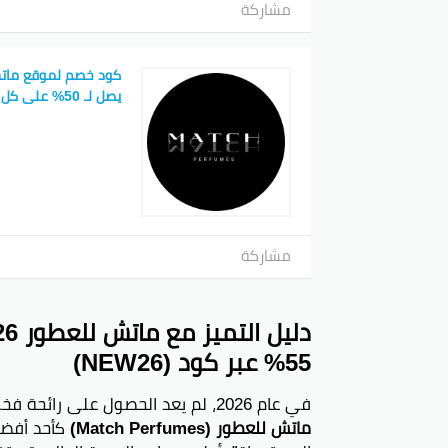
مشاركة
كود خصم لموقع مات
يصل لـ 50% على كل الطلبات
مشاركة
55% عبر كود (NEW26)
في عام 2026، لم يعد الحصول على رائحة فخمة ومميزة يتطلب دفع مبالغ طائلة، حيث يبرز
ماتش للعطور (Match Perfumes)
كأحد أفضل