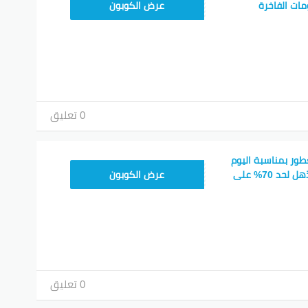
MATCH15
عرض الكوبون
الكود
كود اليوم الوطني
كود ماتش عطور
كود برفيوم
0 تعليق
كود يزيد الراجحي
كود تويتر
ور بمناسبة اليوم
MATCH15
اية
، يعد موقع ماتش مرجعاً مهماً لعشاق العطور. السعي نحو الحصو
الوطني فيه خصم مذهل لحد 70% على
عرض الكوبون
لخصم يسهم في تحسين تجربة التسوق ويعطي المتسوقين فرصة للتفا
ريست
جوجل بلس
تويتر
فيسبوك
0 تعليق