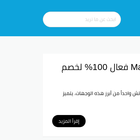
كود خصم ماتش للعطور 2026 | كوبون Match فعال 100% لخصم
تش
واحداً من أبرز هذه الوجهات. يتميز
 التي تتيح للمتسوقين الحصول على
إقرأ المزيد