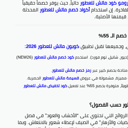
رومو كود ماتش للعطور
حالياً، حيث يوفر خصماً حقيقياً
أكواد خصم ماتش للعطور
المحدثة
قيمتها الأصلية.
 الـ 55%
واق، وجميعها تقبل تطبيق
كوبون ماتش للعطور 2026
:
ديور، شانيل، توم فورد). استخدم
كود خصم ماتش للعطور
(NEW26)
متاحة بخصم كبير عبر
رمز خصم ماتش للعطور
.
ة مميزة، مشمولة في عروض
قسيمة ماتش للعطور
الحصرية.
وفرة بخصم 55% عند تفعيل
كود تخفيض ماتش للعطور
ور حسب الفصول؟
وجه نحو الروائح التي تحتوي على “الأخشاب والعود” في فصل
مضيات والأزهار” في الصيف لإعطاء شعور بالانتعاش. وبما