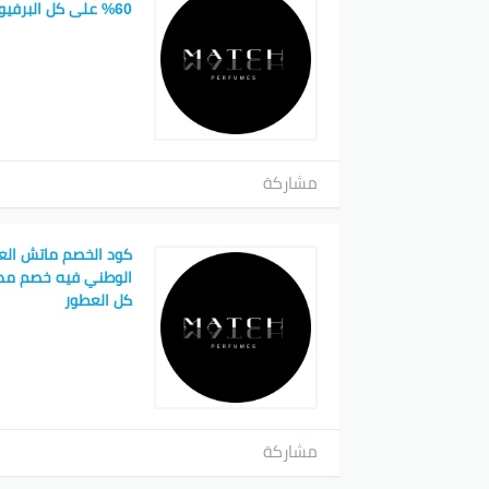
60% على كل البرفيومات الفاخرة
مشاركة
كود الخصم ماتش العط
في النه
أكواد ا
كل العطور
بينتي
مشاركة