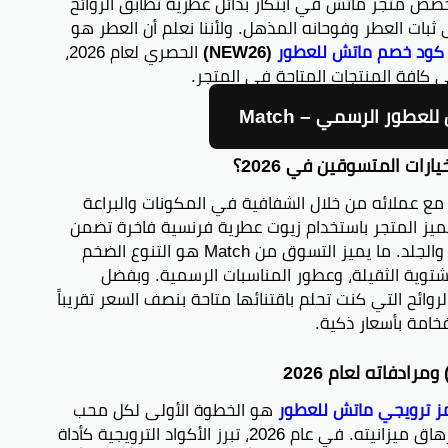
تخصص متجر ماتش في ابتكار بدائل عطرية تطابق الروائح
 ثبات العطر وفوحانه المذهل. ولأننا نعلم أن العطر هو
كود خصم ماتش للعطور
(NEW26)
الحصري لعام 2026،
لعطور الرسمي – Match
مع عملائه من خلال الشفافية في المكونات والبراعة
محاكاة العطور العالمية. في عام 2026، تميز المتجر باستخدام زيوت عطرية فرنسية فاخرة تضمن
بقاء العطر لأطول فترة ممكنة على الملابس والجلد. ما يميز التسوق من Match هو التنوع الضخم
توية الثقيلة، وعطور المناسبات الرسمية. وبفضل
روائح التي كنت تحلم باقتنائها متاحة بنصف السعر تقريباً
خامة بأسعار ذكية.
ز ترويجي ماتش للعطور
هو الخطوة الأولى لكل محب
للعطور يرغب في تغيير عطره باستمرار دون إرهاق ميزانيته. في عام 2026، تبرز الأكواد الترويجية كأداة