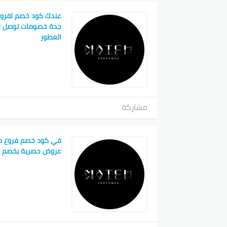
عندك كود خصم لفرو
العطور
مشاركة
في كود خصم فروع م
عروض حصرية بخصم حتى 60% د