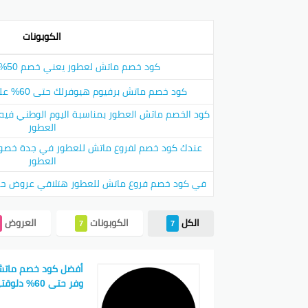
إحدى ال
هذا الخ
الكوبونات
كجزء من 
كود خصم ماتش لعطور يعني خصم 50% على أفخم العطور
كود خص
كود خصم ماتش برفيوم هيوفرلك حتى 60% على كل البرفيومات الفاخرة
في المن
في هذا 
العطور
من خلال 
كود خص
العطور
في كود خصم فروع ماتش للعطور هتلاقي عروض حصرية بخص
يقدم ما
استخدام
أخرى لأغ
الكل
الكوبونات
العروض
7
7
كود خص
تتنوع ال
وفر حتى 60% دلوقتي
تمكنهم 
مما يساه