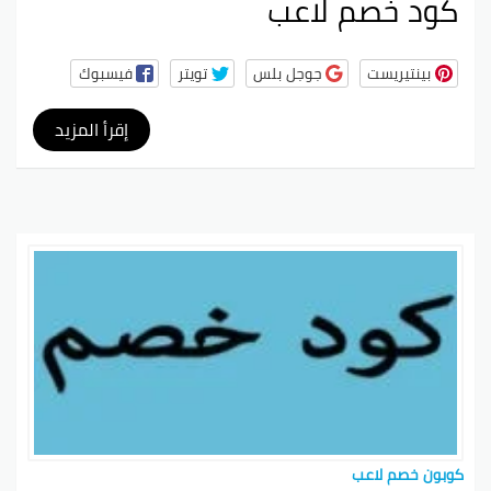
كود خصم لاعب
بينتيريست
جوجل بلس
تويتر
فيسبوك
إقرأ المزيد
كوبون خصم لاعب