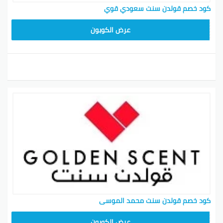
كود خصم قولدن سنت سعودي قوي
تقدمها Golden Scent للعملاء. يحتوي المتجر على
مجموعة واسعة من العطور والماكياج ومنتجات العناية
عرض الكوبون
بالبشرة والشعر ومنتجات التجميل وغيرها الكثير.
سوف تجد المنتجات من أكثر من 300 علامة تجارية عالمية
مثل بنفت، بولغاري، دولتشي آند غابانا، جيفنشي، عيادة، الخ
هذا المحل يقدم الشحن المجاني وأخذ العينات مع النظام.
بالإضافة إلى ذلك، فإن خدمة العملاء للمنصة ممتازة، لذلك
سيتم حل كل مشكلة بسرعة وسهولة.
هناك دائما نتائج وصفقات رائعة، ولكن يمكنك أيضا الاشتراك
في الأخبار لتلقي العروض الحصرية مباشرة في صندوق
البريد الوارد الخاص بك. وفر على الرائحة الذهبية في قولدن
سنت، يمكنك شراء أكبر عدد ممكن من العطور التي تريدها
القلق بشأن الفاتورة. كما يقدم المتجر العناية بالبشرة
والعناية بالشعر وصنع منتجات تسوق النساء للحصول على
جميع الضروريات التجميلية من المتجر.
كيفية الحصول على كود خصم Golden Scent:
كود خصم قولدن سنت محمد الموسى
يمكنك العثور على أكواد خصم لموقع Golden Scent
عرض الكوبون