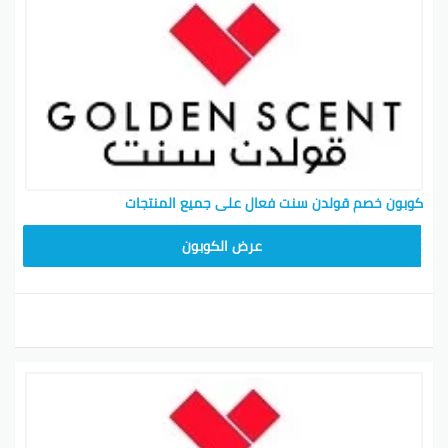
كوبون خصم قولدن سنت 2026
وتنزيلات مميزة
أحدث كوبون خصم قولدن سنت الحصرية هنا احصل على
كوبون خصم قولدن سنت السعودية وكود خصم قولدن سنت
الإمارات في قيمة الفاتورة الإجمالية. خذ قسيمة خصم
غولدن سينت وكوبونات غولدن سينت الحصرية لاستخدامها
في القيمة الإجمالية للعربة. تحقق من مختلف حصرية
الذهبي رائحة أبريل رموز الخصم للحصول على أحدث الرموز
كوبون خصم قولدن سنت فعال على جميع المنتجات
والصفقات على عناصر العناية الشخصية الخاصة بك.
تجمد
عرض الكوبون
golden scent كود خصم
كود خصم قولدن سنت رغد دايز
كوبون خصم قولدن سنت محمد الموسى
تطبيق رموز القسيمة رائحة الذهبي والذهبي رائحة رموز
الخصم للحفاظ على التسوق ودية في جيبك. حتى عند الحد
الأدنى لقيمة طلبك، يمكنك الحصول على أقصى قدر من
النتائج الآن. استفيد من حساب hough على العطور ومنتجات
العناية بالبشرة ومنتجات التجميل مع رمز جولدن سينت