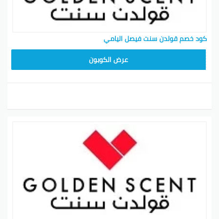
أصلية 100% .
كود خصم قولدن سنت سعودي قوي
كود خصم قولدن سنت فيصل اليامي
كود خصم قولدن سنت محمد الموسى
كود خصم قولدن سنت للمشاهير 2026
SM20
عرض الكوبون
المنتجات المتوفرة بالرائحة الذهبية أصلية بنسبة 100%
ومصنوعة من جودة عالية معتمدة من قبل هيئة إدارة
الغذاء والدواء الأمريكية. العلامات التجارية الجديدة: بيع
الشركات المصنعة للمنتجات الجديدة من قبل العلامات
التجارية المحلية والدولية. اختر من بين أكثر من 300 علامة
تجارية تعبر العالم. سهلة ومريحة في متناول يدك: شراء 24
ساعة في اليوم من مجموعة واسعة من المنتجات مع
خيارات مختلفة مثل التحويل المصرفي، بطاقة الائتمان أو
نقدا عند التسليم.
أفضل نصائح لتوفير المال من موقع قولدن سنت
غولدن سينت هو موقع على شبكة الانترنت حيث يمكنك
العثور على أكثر من 10،000 من أفضل منتجات التجميل.
بدون ذرة مزدوجة، يمكنك الاعتماد على جودة العناصر التي