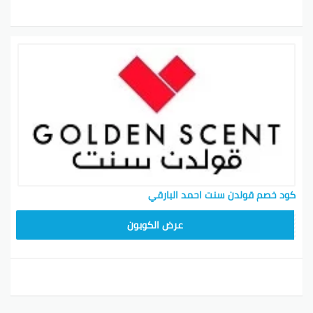
المخصصة للحصول على الكاش باك.
ستحصل على جزء من قيمة المشتريات الخاصة بك
مرتجعة إلى حسابك بعد اكتمال العملية.
هل موقع Golden Scent موثوق؟
نعم، يُعتبر موقع Golden Scent وجهة موثوقة لشراء
منتجات العطور الأصلية ومستحضرات العناية بالجسم.
هل يتوفر خيار الاسترجاع في Golden Scent؟
نعم، يوفر Golden Scent سياسة استرجاع مرنة تسمح لك
بإعادة المنتجات غير المرغوب فيها خلال فترة زمنية
معينة واسترداد قيمتها.
كود خصم قولدن سنت احمد البارقي
عرض الكوبون
بينتيريست
جوجل بلس
تويتر
فيسبوك