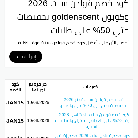
كود خصم قولدن سنت 2026
وكوبون goldenscent تخفيضات
حتي 50% على طلبات
أحصل الأن على أفضل
كود خصم قولدن سنت
ووفر لغاية
35% من قيمة مشترياتكم عند استعمال كوبون خصم
قولدن سنت الذي يمنحكم أفضل التخفيضات الممكن على
إقرأ المزيد
جميع طلبياتكم من موقع goldenscent جميع الكوبونات
وأكواد الخصم goldenscent ثم التحقق من أنها شغال.
نبذة عن جولدن سينت هي واحدة من منصات التداول الرائدة
اخر مره تم
كود
الكوبونات
التي تعد أفضل نوعية من العطور ومنتجات التجميل منذ عام
تجربتها
الخصم
2014. الغرض الرئيسي من المتجر هو تقديم خدمات إضافية
كود خصم قولدن سنت تويتر 2026 –
لمحبي العطور من خلال إيلاء اهتمام كبير بالتفاصيل
JAN15
10/08/2026
خصومات تصل إلى 70% على والعطور
الدقيقة من أجل توفير تجربة تسوق ممتعة في كل مرة.
كود خصم قولدن سنت للمشاهير 2026 –
تقدم Golden Scent التسوق في اتفاقيتها، ولها موقع
JAN15
وفر 70% على العطور، المكياج والمنتجات
10/08/2026
ويب سهل الاستخدام، وميزات جنبا إلى جنب مع خدمة
الفاخرة
العملاء بعد الشراء.
كود خصم قولدن سنت 2026 خصم إضافي