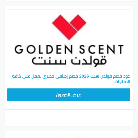
الائتمان عبر PayPal أو الدفع نقدًا عند الاستلام أو التحويل
المصرفي. بغض النظر عن طرق الدفع التي تختارها، يمكنك
دائمًا استخدام رموز خصم غولدن سينت التي تم التحقق
منها من كوبون خصم قولدن سنت للحصول على نتائج حول
قيمة الفاتورة.
كود خصم قولدن سنت محمد الموسى
كود خصم قولدن سنت للمشاهير 2026
كود خصم قولدن سنت هيون
كود خصم قولدن سنت سعود غربي
كود خصم قولدن سنت 2026 خصم إضافي حصري يعمل على كافة
المنتجات
تزج نفسك في عالم من الجمال مع ماركات الجمال الأكثر
عصرية ومبتكرة في متناول يدك. متعة، الشباب، الاتجاهات
تجمد
عرض الكوبون
الألفية مع أحدث أنماط الجمال والاتجاهات والنصائح. تحقيق
مظهرك الملهم مع أفضل المؤثرين المحليين ومعلمي
الجمال جنبا إلى جنب مع أدلة المنتجات الممتازة وأدوات
ماكياج بالمعلومات. رائحة ذهبية، مهووس بجمالك! تبدو
جيدة، أشعر بقدر كبير.