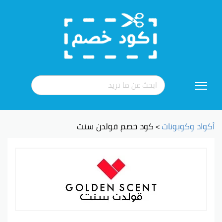
تخطي
إلى
المحتوى
أكواد وكوبونات
كود خصم قولدن سنت
>