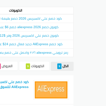
على فو
الكوبونات
موقع 
العرو
كود خصم علي اكسبريس 2026 خصم بقيمة 3$ على كل المشتريات
استخدموا أكواد خصم
كوبون خصم aliexpress 2026 خصم 6$ عند الشراء بقيمة 39$
نبذة
كوبون خصم علي اكسبريس 2026 وفر $12 للطلبيات فوق $89
إذا كن
كود خصم AliExpress جديد فعال خصم 24$ عند الشراء بقيمة 200$
أدوات
رمز ترويجي aliexpress ٢٠٢٦ واحصل على خصم يصل إلى 61٪ حقائب والأحذية
الانزل
وكل م
الكل
الكوبونات
العروض
9
9
علي اك
وإذا ت
وإذا ك
AliExpress للتسوق في السعودية 2026
Android وne
يمكنك 