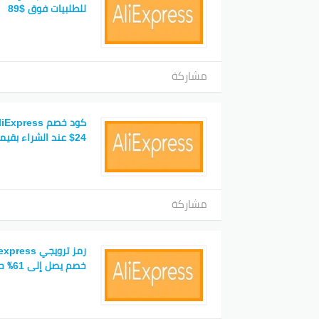
للطلبيات فوق $89
بتنفتح
فلوسك
حول ك
مشاركة
للإلكت
بستخد
هل مو
24$ عند الشراء بقيمة 200$
على ع
موصل 
كود 
مشاركة
وفروا
الخاص
الخصم 
خصم يصل إلى 61٪ حقائب والأحذية
يومًا 