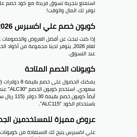
العرو
للموقع
توفر لك المال والوقت!
البري
يتم تق
كوبون خصم علي اكسبرس 2026
أين ي
إذا كنت تبحث عن أفضل العروض والخصومات 
بتلقى
لعام 2026، يتوفر لدينا مجموعة من أكو
“احصل
عند التسوق.
اضغطو
كيف أ
كوبونات الخصم المتاحة
تقدروا
قدرتوا
الطلبا
سعودي. 
هل يض
باستخدام الكود “ALC115”.
يعتمد 
عروض مميزة للمستخدمين الجدد
كيف ت
علي ا
علي اكسبرس يتيح لك الاستفادة من كوبونات