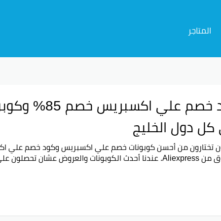
المتاجر
كل دول الخليج
ن تختارون من أحسن
كوبونات خصم علي اكسبريس
و
كود خصم علي اك
عروض عشان تحصلون على أحسن الخصومات لما تدخلون الموقع.
 الملابس والإكسسوارات للجمال والصحة والهواتف والألعاب وغيرها بأسعار 
عوا بتسوق ذكي هالموسم مع عروض الجمعة السوداء. موقعنا يعرض