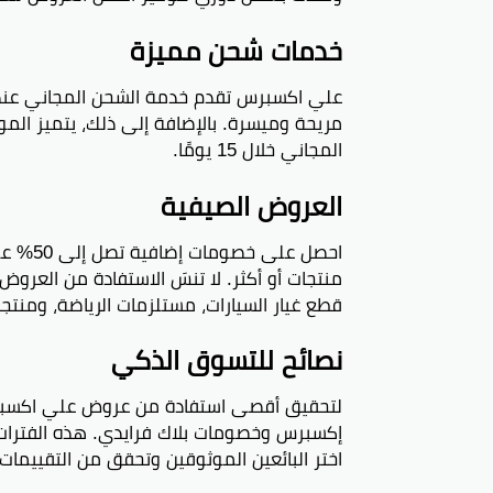
خدمات شحن مميزة
بالضغط
من ال
في أع
المجاني خلال 15 يومًا.
تحت شر
العروض الصيفية
بأكوا
تقدرو
الدولا
منتجات أو أكثر. لا تنسَ الاستفادة من العرو
والبلو
قطع غيار السيارات، مستلزمات الرياضة، ومنتجات
Bluetooth الهواتف الذكي
نصائح للتسوق الذكي
أفضل ك
لتحقيق أقصى استفادة من عروض علي اكسبرس،
احصلو
إكسبرس وخصومات بلاك فرايدي. هذه الفترات
والسلع
اختر البائعين الموثوقين وتحقق من التقييمات
أموال