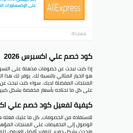
التحدي
على الإكسساورات الن
إلى 195.99 دولار (كانت قيمته 219.99 إلى 244.99 دولار).
مشاركة
كيف ا
كود خصم علي اكسبرس 2026
والجمع
أحسن 
خصوما
المنتجات المفضلة لديك. سواء كنت تبحث عن الإ
على كل ما تحتاجه بأسعار مخفضة بشكل كبير
متى ت
علي اك
كيفية تفعيل كود خصم علي ا
العزاب
لتعرفو
للاستفادة من الخصومات، كل ما عليك فعله
الوصول إلى التخفيضات على المنتجات المؤهلة
أفضل 
وتحدث بشكل دوري لتوفير أفضل العروض للم