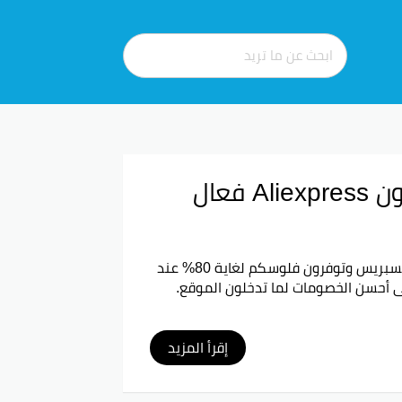
كود خصم علي اكسبريس خصم 85% وكوبون Aliexpress فعال
سبريس
وتوفرون فلوسكم لغاية 80% عند
مثل كل مرة، جبنا لكم أفضل أكواد الخصم وأحسن التخفيضات ليوم الجمعة البيضاء 2026. اكتشفوا الخصومات على كل
مميزة مع كود خصم Aliexpress.
إقرأ المزيد
 لكم أحسن التخفيضات على علي
اكسبريس، فلا تفوتوا الفرصة وشيكوا على موقعنا لتمتعوا بكوبونات خصم 100٪ على علي اكسبريس وتوفير كبير