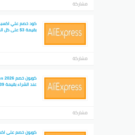
المشت
مشاركة
المهم
نصائح
بقيمة 3$ على كل المشتريات
علي اك
تلاقي 
سجل ح
مشاركة
50%، وضمان استرداد الأموال وخدمة عملاء طوال 24 ساعة.
سجل لر
عند الشراء بقيمة 39$
العناص
روعة ل
مشاركة
الأشهر
قسيمة