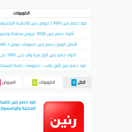
كود خص
الكوبونات
أحد المم
كود خصم رنين 50% | عروض رنين للأجهزة الإلكترونية والأدوات المنزلية 2026
تخفيض خا
العملاء
أكواد خصم رنين 2026 عروض مذهلة وخصومات توصل لـ 55%
أفضل كوبون خصم رنين خصومات توصل لـ 60% على كل المنتجات
كود خصم
أكواد خصم رنين لأول مرة وفّر حتى 50% على مشترياتك الجديدة
تستخدم ر
كود خصم 
كود خصم رنين لأول طلب – خصومات خاصة للمستخدمين
لدى الم
الكل
الكوبونات
العروض
كود خصم
9
9
كما تقد
الحصول ع
في تلك ا
المنزلية والإكسسوار
أكواد خ