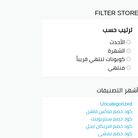
FILTER STOR
د يمنح العملاء الجدد فرصة الحصول على
 تجربة الشراء الإلكترونية، مما يجعل
ترتيب حسب
الأحدث
الشهرة
كوبونات تنتهي قريباً
المناسبات، يأتي عيد الأم حيث يتم تقديم
ذا الكود في تعزيز المشاعر الإيجابية
منتهي
شهر التصنيفات
استخدام كود الخصم، يمكن للعملاء
Uncategorized
 التزام رنين بتلبية احتياجات العملاء
كود خصم ماكس فاشن
كود خصم سنتربوينت
كود خصم امريكان ايجل
كود خصم نمشي