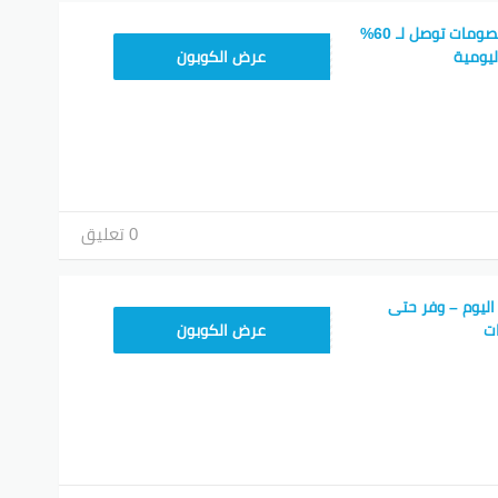
كوبون خصم رنين – خصومات توصل لـ 60%
RN25
يومية
عرض الكوبون
0 تعليق
اليوم – وفر حتى
RN25
عرض الكوبون