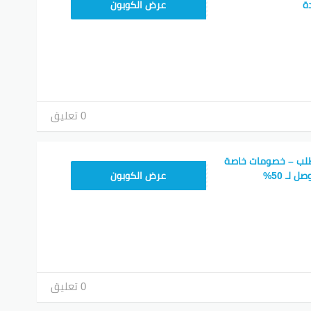
RN25
ة
عرض الكوبون
0 تعليق
طلب – خصومات خاصة
PO80
 لـ 50%
عرض الكوبون
0 تعليق