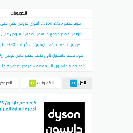
المنزلية
الكوبونات
مميزات 
كود خصم Dyson 2026 أقوى عروض تصل حتى 50% على جميع الأجهزة
خصم ي
كوبون خصم موقع دايسون أقوى العروض على ا
مجمو
كوبون خصم موقع دايسون – وفّر لحد 80% على أفضل الأجهزة المنزلية
عروض
كود خصم دايسون لأول طلب خصم خاص يوصل ل50% على أول عملية شراء
طريقة 
كود خصم دايسون السعودية – عروض مذهلة على
اختار
روح ل
الكل
الكوبونات
العرو
11
11
اضغط
ليه تخت
أجهزة العناية المنزلي
منتجات د
مثل
rap