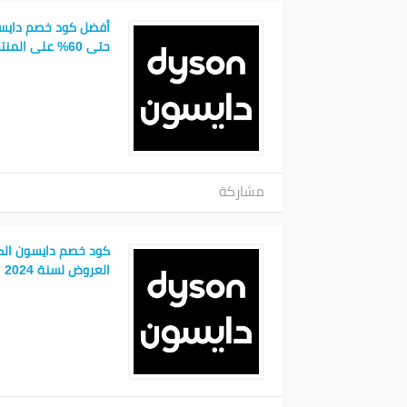
أفضل كود خصم دايسون
حتى 60% على المنتجات الفخمة
مشاركة
كود خصم دايسون الك
العروض لسنة 2024