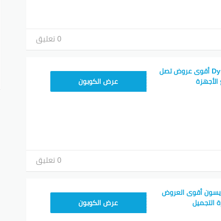
سون الجديدة 2026
ث عروض دايسون لعام 2026 اللي تشمل خصومات ضخمة وتخفيضات إضافية عند استخدام
يسون
. احصل على المنتجات اللي تحتاجها بأسعار منخفضة وتوفير مذه
0 تعليق
 الآن، واغتنم أحلى العروض مع كود خصم دايسون 2026 لتجربة شراء مميزة!
كود الخصم:
كود خصم Dyson 2026 أقوى عروض تصل
7F1
عرض الكوبون
:
7F1
الخصم:
80%
خ:
فعال حتى نهاية عام 2026
 التي يشملها الكود:
الإمارات، السعودية، وبقية دول الخليج.
الدولة
0 تعليق
الإمارات
السعودية
يسون أقوى العروض
باقي الخليج
7F1
 التجميل
عرض الكوبون