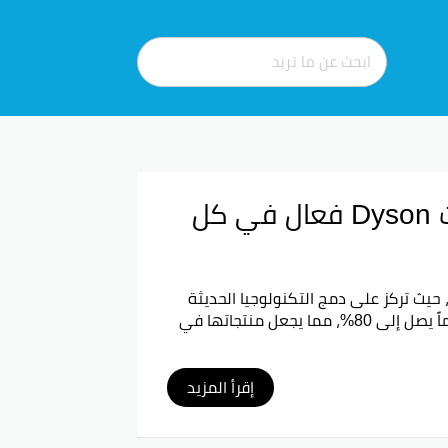
كود خصم دايسون 2026 خصم 50% كوبونات Dyson فعال في كل
، حيث تركز على دمج التكنولوجيا الحديثة
مع التصاميم الأنيقة. في عام 2026، أطلقت دايسون كود خصم جديد يوفر خصماً يصل إلى 80%، مما يجعل منتجاتها في
إقرأ المزيد
اللي يعطيك تخفيضات كبيرة توصل لحد 80% على