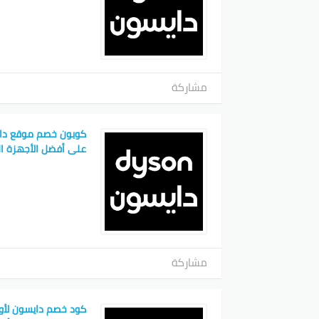
كود خص
يعتبر ك
شراء الأ
يستطيع المستخدمون 
مشاركة
كود خص
كبير. يت
على أفضل الأجهزة ال
تحسين ج
كوبون 
يحتاج إل
كود خصم 
مشاركة
عروض حص
كود خصم دايسون لأ
منها الزب