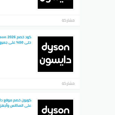
عروض داي
لا تفوت متابعة أحد
خصم دا
مشاركة
ابدأ التسوق
تفاصيل 
حتى 50% على جميع الأجهزة
الكود
نسبة 
التاري
الدول
مشاركة
كوبون خصم موقع دا
على المكانس وأجهزة