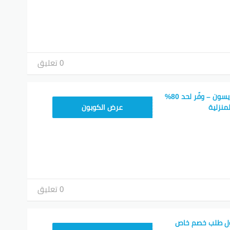
م دايسون في الإمارات
ود الخصم الخاص بدارسون في الإمارات فرصة ذهبية للمقيمين، حيث يم
جهزة المنزلية مثل المكانس الكهربائية والمجففات.
إدخال الكود 7F1 عند إتمام عملية الدفع للحصول على الخصم الفوري.
0 تعليق
م دايسون في السعودية
السعوديون أيضاً يمكنهم الاستفادة من 
ميز السوق السعودي بتنوع احتياجات المستهلكين، لذا تعتبر هذه الص
كوبون خصم موقع دايسون – وفّر لحد 80%
7F1
منزلية
عرض الكوبون
ودة حياتهم باستخدام أجهزة متطورة.
خصم دايسون
ى إجراءات معقدة.
دايسون 2026
0 تعليق
تأتي خطوة دايسون إصدار كود خصم خاص لعام
رية تشجع المستهلكين على تجربة منتجاتها. يعتبر هذا الكود من أف
ول طلب خصم خاص
ائن.