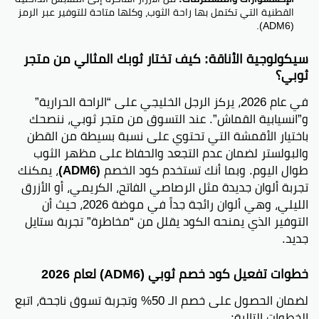
القطنية التي تكتمل بها راحة الثوب، وكلها متاحة للتوفير عبر الرمز
(ADM6).
سيكولوجية الأناقة: كيف تختار ثوبك المثالي من متجر
ثوبي؟
في عام 2026، يركز الرجل الخليجي على “الراحة الحرارية”
و”انسيابية القماش”. عند التسوق من متجر ثوبي، ننصحك
باختيار الأقمشة التي تحتوي على نسبة بسيطة من القطن
والبولستر لضمان عدم التجعد والحفاظ على مظهر الثوب
طوال اليوم. وبما أنك تستخدم كود الخصم
(ADM6)
، يمكنك
تجربة ألوان جديدة مثل الرصاصي الفاتح، الكريمي، أو الأزرق
الليلي، وهي ألوان رائجة جداً في موضة 2026، حيث أن
التوفير الذي يمنحه الكود يقلل من “مخاطرة” تجربة ستايل
جديد.
خطوات تفعيل كود خصم ثوبي (ADM6) لعام 2026
لضمان الحصول على خصم الـ 50% وتجربة تسوق ناجحة، اتبع
الخطوات التالية: