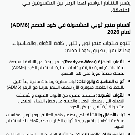
يفسر الانتشار الواسع لهذا الرمز بين المتسوقين في
المنطقة.
أقسام متجر ثوبي المشمولة في كود الخصم (ADM6)
لعام 2026
تتنوع منتجات متجر ثوبي لتلبي كافة الأذواق والمناسبات،
وكلها تقبل تطبيق كود الخصم:
الأثواب الجاهزة (Ready-to-Wear):
لمن يبحث عن الأناقة السريعة
بمقاسات قياسية دقيقة وخامات عملية. استخدام الكود (ADM6)
يمنحك خصماً فورياً على هذا القسم.
أثواب المناسبات والزواجات:
ثياب مطرزة وخامات فاخرة جداً تليق
باللحظات الخاصة، متوفرة الآن بنصف السعر تقريباً مع الرمز (ADM6).
الأثواب الشتوية:
تشكيلة مميزة من الأثواب الملونة والأقمشة
الثقيلة التي تمنحك الدفء والهيبة في فصل الشتاء الخليجي،
مشمولة أيضاً في عروض الكود.
ثياب الأطفال والناشئة:
لكي يكتمل طقم العائلة، يوفر ثوبي مقاسات
محكمة للأطفال بنفس جودة أثواب الكبار، وبخصم 50% عند استخدام
الكود.
الإكسسوارات والمستلزمات:
من الأزرار الفاخرة إلى الملابس الداخلية