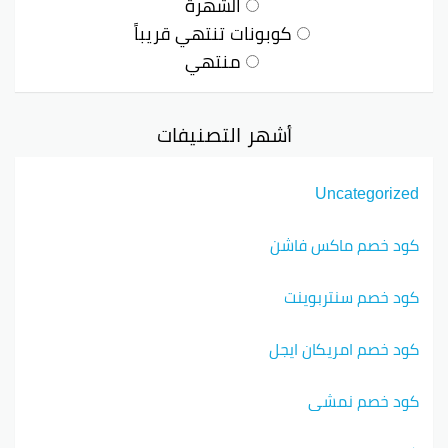
الشهرة
كوبونات تنتهي قريباً
منتهي
أشهر التصنيفات
Uncategorized
كود خصم ماكس فاشن
كود خصم سنتربوينت
كود خصم امريكان ايجل
كود خصم نمشي