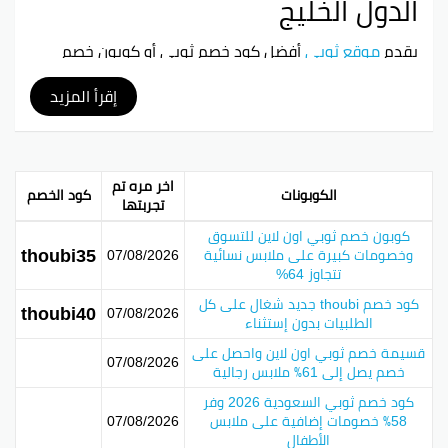
الدول الخليج
يقدم
موقع ثوبي
أفضل
كود خصم ثوبي
أو كوبون خصم
ثوبي الذي يخصص يمنح لعملائه أفضل الخصومات والعروض
على المنتجات والسلع المتوفرة بالمتجر ثوبي ، حتى يحصل
إقرأ المزيد
العملاء على أسعار مناسبة مقارنة بأسعار بقية مواقع
التسوق الأخرى.
توفر ثوبي مجموعة كبيرة من الملابس والإكسسوارات
اخر مره تم
الكوبونات
كود الخصم
الرائعة للرجال والنساء على موقعها الإلكتروني. ولتوفير
تجربتها
تجربة تسوق مميزة لعملائها، تُقدم ثوبي كود خصم مستمر
كوبون خصم ثوبي اون لاين للتسوق
لعام 2026 على موقعها وتطبيقها في الكويت. يمكن
thoubi35
وخصومات كبيرة على ملابس نسائية
07/08/2026
للزبائن الحصول على كوبونات خصم مميزة لموقع ثوبي،
تتجاوز 64%
وبالتالي الاستمتاع بتجربة تسوق مميزة واقتصادية عند
كود خصم thoubi جديد شغال على كل
شراء ملابسهم المفضلة. كوبونات الخصم تساعد العملاء
thoubi40
07/08/2026
الطلبيات بدون إستثناء
على الحصول على تخفيضات وعروض حصرية على تشكيلة
منتجات ثوبي.
قسيمة خصم ثوبي اون لاين واحصل على
07/08/2026
خصم يصل إلى 61٪ ملابس رجالية
كل ما تحتاج لمعرفته عن كود خصم ثوبي 2026
كود خصم ثوبي السعودية 2026 وفر
58٪ خصومات إضافية على ملابس
07/08/2026
احصل على خصومات مذهلة عند تسوقك من موقع ثوبي
الأطفال