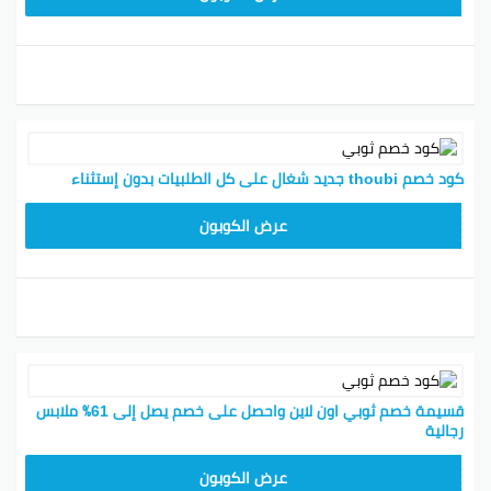
كوبون
خصم
يمنحك هذا الكوبون فرصة للاستمتاع
موقع
بتخفيضات حصرية على أحدث صيحات الموضة.
ثوبي
كود خصم
قم بتحميل تطبيق ثوبي واستخدم هذا الكود
تطبيق
للحصول على تخفيضات مذهلة على مشترياتك
كود خصم thoubi جديد شغال على كل الطلبيات بدون إستثناء
ثوبي
القادمة.
THOUBI40
عرض الكوبون
استفد الآن من أكواد الخصم الحصرية ووفر الأموال أثناء
تسوقك المفضل من ثوبي!
احصل على خصومات كبيرة باستخدام
كود خصم ثوبي 2026
بات من الممكن الآن الاستمتاع بتجربة تسوق مميزة عبر
قسيمة خصم ثوبي اون لاين واحصل على خصم يصل إلى 61٪ ملابس
موقع وتطبيق ثوبي مع توفر كود خصم مناسب لعام 2026.
رجالية
يعتبر كود خصم ثوبي 2026 فرصة للاستفادة من تخفيضات
مذهلة على مجموعة واسعة من المنتجات والأزياء.
عرض الكوبون