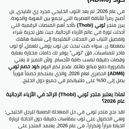
في عام 2026، لم يعد الثوب الخليجي مجرد زي تقليدي، بل
أصبح رمزاً للأناقة العصرية التي تجمع بين الهوية والجودة.
يبرز متجر
ثوبي (Thobi)
كأحد أهم المنصات الرقمية التي
أحدثت ثورة في عالم الأزياء الرجالية، حيث نقل تجربة شراء
وتفصيل الثياب من المحلات التقليدية إلى شاشة هاتفك
بضغطة زر. سواء كنت تبحث عن ثوب يومي للعمل، أو ثوب
فاخر للمناسبات، فإن “ثوبي” يوفر لك خامات مختارة بعناية
وقصات دقيقة تناسب كافة الأجسام. ولأن التميز لا يعني
بالضرورة دفع مبالغ طائلة، نقدم لكم اليوم
كود خصم ثوبي
(ADM6)
الحصري لعام 2026، والذي يمنحكم خصماً فورياً
يصل إلى 50% على طلبياتكم في جميع دول الخليج.
لماذا يعتبر متجر ثوبي (Thobi) الرائد في الأزياء الرجالية
عام 2026؟
لقد نجح متجر ثوبي في حل المعادلة الصعبة للرجل الخليجي؛
وهي الحصول على ثوب بمقاسات دقيقة دون الحاجة لزيارة
الخياط مراراً وتكراراً. في عام 2026، يعتمد المتجر على