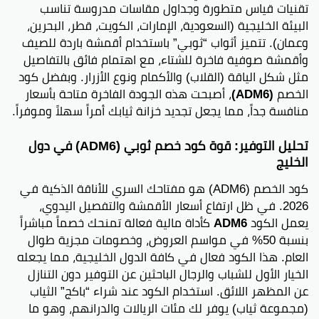
تقنيات قياس متطورة وجداول مقاسات مدروسة تناسب
البيئة الخليجية (السعودية، الإمارات، الكويت، قطر، البحرين،
وعمان). تتميز أثواب “ثوبي” باستخدام أقمشة باردة للصيف
وأقمشة صوفية فاخرة للشتاء، مع اهتمام فائق بالتفاصيل
مثل شكل الياقة (القلاب) والأكمام ونوع الأزرار. وبفضل كود
الخصم
(ADM6)
، أصبحت هذه الجودة الفاخرة متاحة بأسعار
منافسة جداً، مما يجعل تجديد خزانة ثيابك أمراً سهلاً وموفراً.
تحليل التوفير: قوة كود خصم ثوبي (ADM6) في دول
الخليج
كود الخصم (ADM6) هو مفتاحك السري للأناقة الذكية في
2026. في ظل ارتفاع أسعار الأقمشة والتفصيل اليدوي،
يعمل الكود
ADM6
كأداة مالية فعالة تمنحك خصماً مباشراً
بنسبة 50% في مواسم العروض، وخصومات مجزية طوال
العام. هذا الكود فعال في كافة الدول الخليجية، مما يجعله
الخيار الأول للشباب والرجال الباحثين عن التوفير دون التنازل
عن المظهر اللائق. استخدام الكود عند شراء “باكج” الثياب
(مجموعة ثياب) يوفر لك مئات الريالات والدرانهم، وهو ما