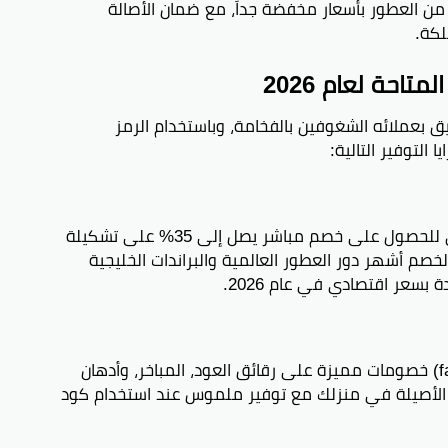
ة من العطور بأسعار مخفضة جداً، مع ضمان الأصالة
لكة.
حة لعام 2026
يم صفقات تليق بعملائه الشغوفين بالفخامة، وباستخدام الرمز
(fastfree) الوسيلة الأقوى للحصول على خصم مباشر يصل إلى 35% على تشكيلة
خصم أشهر دور العطور العالمية والبراندات الخليجية
بسعر اقتصادي في عام 2026.
لعشاق الفخامة الشرقية، يوفر الكود (fastfree) خصومات مميزة على رقائق العود، المباخر، وأدهان
بية الأصيلة في منزلك مع توفير ملموس عند استخدام كود