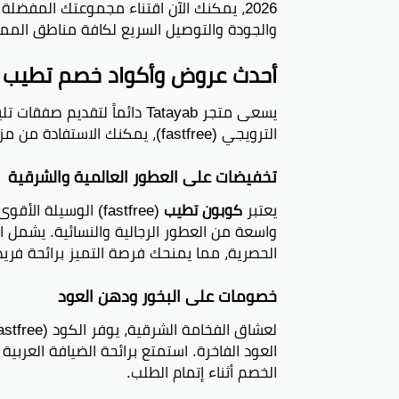
2026، يمكنك الآن اقتناء مجموعتك المفضل
والجودة والتوصيل السريع لكافة مناطق المم
أحدث عروض وأكواد خصم تطيب المتا
يسعى متجر Tatayab دائماً لتقد
الترويجي (fastfree)، يمكنك الاستفادة من مزايا التوفير التالية:
تخفيضات على العطور العالمية والشرقية
يعتبر
كوبون تطيب
واسعة من العطور الرجالية والنسائية. يشمل ال
الحصرية، مما يمنحك فرصة التميز برائحة فريدة 
خصومات على البخور ودهن العود
العود الفاخرة. استمتع برائحة الضيافة العر
الخصم أثناء إتمام الطلب.