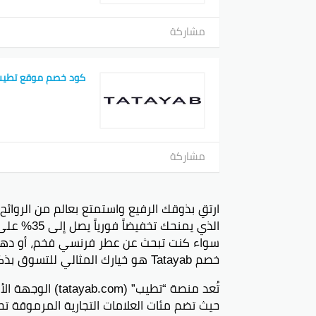
مساحة 
ذلك بك
مشاركة
المارك
في خط
العلام
كود خصم موقع تطي
أفضل 
العطور
مشاركة
مبيعا 
– انظر
حصة ميزة
ارتقِ بذوقك الرفيع واستمتع بعالم من الروائح
خيارات
الذي يمنحك 
سواء كنت تبحث عن عطر فرنسي فخم، أو دهن
خصم Tatayab هو خيارك المثالي للتسوق بذكاء وتوفير ميزانيتك في المملكة العربية السعودية.
استمتع
الفرنس
تُعد منصة “تطيب”
حيث تضم مئات العلامات التجارية المرموقة
بي