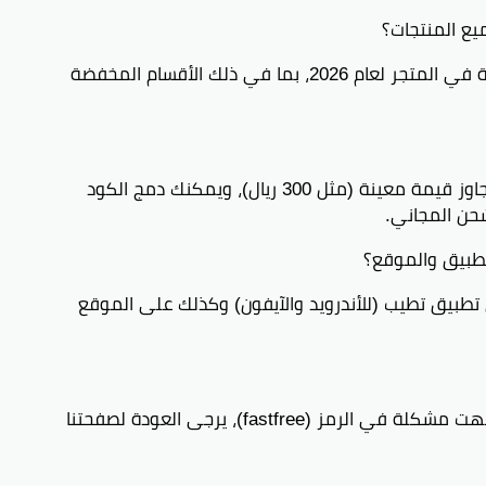
نعم، الكود فعال على معظم المنتجات المتاحة في المتجر لعام 2026، بما في ذلك الأقسام المخفضة
يوفر المتجر غالباً شحناً مجانياً للطلبات التي تتجاوز قيمة معينة (مثل 300 ريال)، ويمكنك دمج الكود
fa) فعال وشغال على تطبيق تطيب (للأندرويد والآيفون) وكذلك على الموقع
نحن نقوم بتحديث الأكواد بشكل دوري. إذا واجهت مشكلة في الرمز (fastfree)، يرجى العودة لصفحتنا