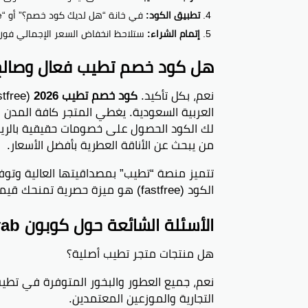
تطبيق الكود:
في خانة “هل لديك كود خصم؟” أو “Coupon Code”، قم بلصق الرمز
إتمام الشراء:
ستلاحظ انخفاض السعر الإجمالي فوراً؛
هل كود خصم تطيب فعال وصالح في
نعم، بكل تأكيد.
كود خصم تطيب 2026
العربية السعودية. يغطي المتجر كافة المدن 
من يبحث عن الأناقة العطرية بأفضل الأسعار.
تتميز منصة “تطيب” بمصداقيتها العالية وتوف
الكود (fastfree) هو ميزة حصرية تمنحك قيمة إضافية وتوفيراً فورياً على فاتورتك الإجمالية.
الأسئلة الشائعة حول كوبون Tatayab
هل منتجات متجر تطيب أصلية؟
التجارية والموزعين المعتمدين.