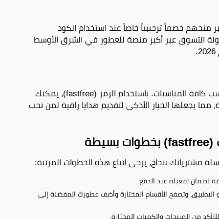
 منحهم خصماً ترحيبياً خاصاً عند استخدام الكود
ف سهولة التسوق عبر أكبر منصة للعطور في الشرق الأوسط
.
يقدم تطبيق تطيب مجموعات هدايا فاخرة تناسب كافة المناسبات. باستخدام الرمز (fastfree)، يمكنك
ما يجعلها الخيار الأذكى لتقديم هدايا راقية لمن تحب
يطة
 مشترياتك بنجاح، يرجى اتباع هذه الخطوات المرتبة:
ة لضمان تفعيله عند الدفع.
 التطبيق، وتصفح الأقسام المختارة وأضف عطورك المفضلة إلى
أكد من المنتجات والكميات المختارة.