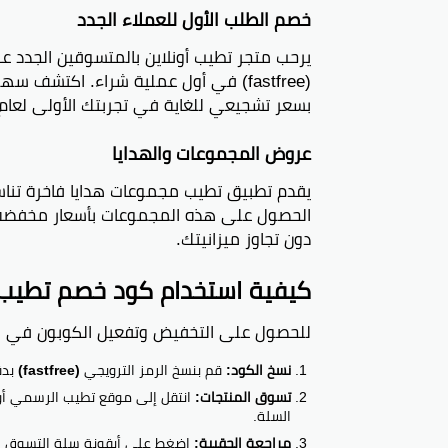
خصم الطلب الأول للعملاء الجدد
يرحب متجر تطيب أونلاين بالمتسوقين الجدد عبر
(fastfree) في أول عملية شراء. اكتش
بسعر تشجيعي للغاية في تجربتك الأولى لعام 2026
عروض المجموعات والهدايا
الحصول على هذه المجموعات بأسعار مخفضة، م
دون تجاوز ميزانيتك.
كيفية استخدام كود خصم تطيب (fastfree) بخطوات بس
للحصول على التخفيض وتفعيل الكوبون في سلة
نسخ الكود:
قم بنسخ الرمز الترويجي
(fastfree)
بدق
تسوق المنتجات:
انتقل إلى موقع تطيب الرسمي أو
السلة.
مراجعة الحقيبة:
اضغط على أيقونة سلة التسوق للت