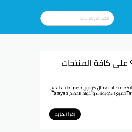
 كود خصم تطيب تخفيضات حتى 35% على كافة المنتجات
ة مشترياتكم عند استعمال كوبون خصم تطيب الذي
يمنحكم أفضل التخفيضات الممكن على جميع طلبياتكم من موقع Tatayabجميع الكوبونات وأكواد الخصم Tatayab
إقرأ المزيد