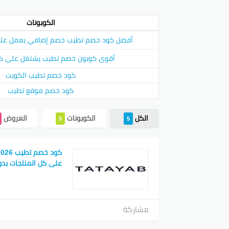
رائحة 
الكوبونات
الأكثر
من 1300 منتج بما في ذلك العطور والبخور والعطور المنزلية وأكثر من ذلك.
أفضل كود خصم تطيب خصم إضافي يعمل على 
كود خ
أقوى كوبون خصم تطيب يشتغل على كل
كود خ
كود خصم تطيب الكويت
كود خصم موقع تطيب
كوبون
بفضل أ
الكل
الكوبونات
العروض
5
5
دفع حد
على ال
على هات
على كل المنتجات بدو
أفضل
كود خ
مشاركة
عدد كب