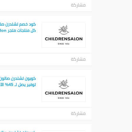
مشاركة
العملا
الا
وجد
توي
كل منتجات متجر childrensalon
تفاصي
الإمارا
مشاركة
بالنسب
التسوق
كوبون تشلدرن صالون
توفير يصل لـ 45% الآن
الكويت
يتلقى
أكثر.
مشاركة
باختص
المنتج