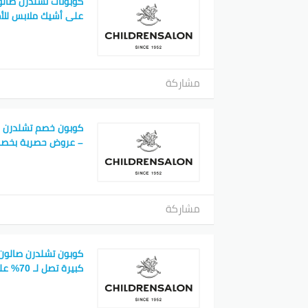
من خل
على أشيك ملابس للأ
الشرائ
بي
مشاركة
كوبون خصم تشلدرن ص
– عروض حصرية بخصوما
مشاركة
كوبون تشلدرن صالون
كبيرة تصل لـ 70% على الأزياء الفاخرة