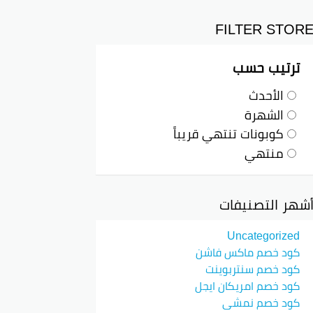
ما يشجعهم على تجربة المنتجات الجديدة.
FILTER STOR
الجغرافي.
ترتيب حسب
الأحدث
الشهرة
كوبونات تنتهي قريباً
منتهي
بر منصة انستقرام.
 الإماراتي.
شهر التصنيفات
 الكويت.
Uncategorized
بر موقع تويتر.
كود خصم ماكس فاشن
كود خصم سنتربوينت
كود خصم امريكان ايجل
كود خصم نمشي
لاجتماعي كوسيلة فعالة للوصول إلى