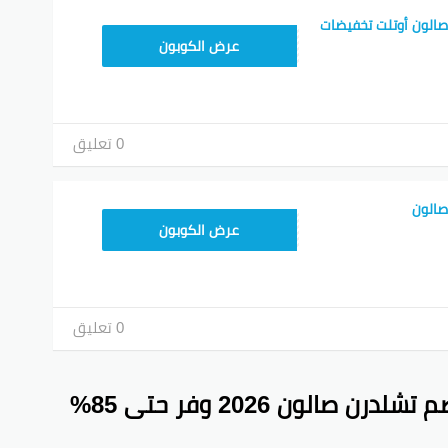
الون أوتلت تخفيضات
CHILD40
عرض الكوبون
0 تعليق
صالون
عرض الكوبون
0 تعليق
childrensalon.com – كود خصم تشلدرن صالون 2026 وفر حتى 85%