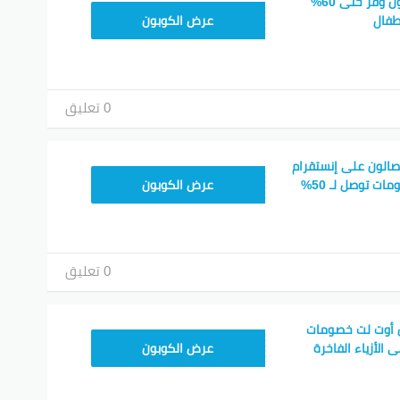
ال استخدام هذه الأكواد، يمكن للمستهلكين توفير مبالغ كبيرة أثن
كوبونات تشلدرن صالون وفر حتى 60%
CHILD90
طفال
عرض الكوبون
ية في عالم التسوق الإلكتروني.
نتيريست
جوجل بلس
تويتر
فيسبوك
0 تعليق
الون على إنستقرام
CHILD80
ت توصل لـ 50%
عرض الكوبون
0 تعليق
 أوت لت خصومات
CHILD50
عرض الكوبون