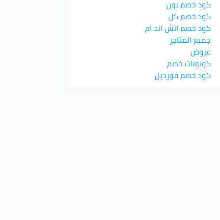
كود خصم نون
كود خصم كل
ء حول الخصومات. حيث ينشرون عروض خاصة
كود خصم اتش اند ام
جميع المتاجر
يث تُنشر الأكواد بشكل متكرر.
عروض
كوبونات خصم
كود خصم فورديل
ع احتياجات السوق المحلية، مما يجعل
 عدة منتجات، مما يحفزهم على التسوق
تصل إلى
85%
على مجموعة متنوعة من
جر، حيث تُعلن عن أحدث الأكواد والعروض.