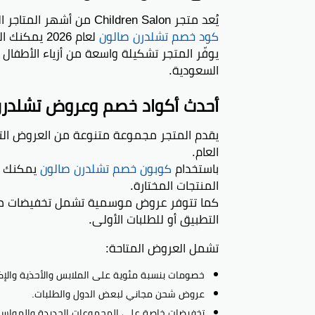
يُعد متجر Children Salon من أشهر المتاجر العالمية المتخصصة في ملابس الأطفال الفاخرة، ومع
كود خصم تشلدرن صالون
لعام 2026 يمكنك التسوق بذكاء وتوفير مبالغ كبيرة على مشترياتك.
يوفّر المتجر تشكيلة واسعة من أزياء الأطفال ل
السعودية.
أحدث أكواد خصم وعروض تشلدرن صا
يقدم المتجر مجموعة متنوعة من العروض التي
العام.
باستخدام
كوبون خصم تشلدرن صالون
المنتجات المختارة.
كما تتوفر عروض موسمية تشمل تخفيضات م
التطبيق أو للطلبات الأولى.
تشمل العروض المتاحة:
خصومات بنسبة مئوية على الملابس والأحذية والإ
عروض شحن مجاني لبعض الدول والطلبات.
تخفيضات خاصة على المجموعات الجديدة والمواسم