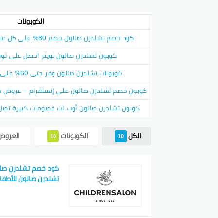
للزبائ
صال
الكوبونات
مُت
كود خصم تشلدرن صالون خصم 80% على كل منتجات متجر childrensalon
أنواع
كوبون تشلدرن صالون تويتر احصل على توفير يصل 
هناك ع
كوبونات تشلدرن صالون وفر حتى 60% على أشيك ملابس للأطفال
كوبون خصم تشلدرن صالون على إنستقرام – عروض حصر
كوبون تشلدرن صالون أوت لت خصومات كبيرة تصل لـ 70% على الأزياء الف
الكل
الكوبونات
العرو
10
10
تشلدرن صالون للأطفال 26
استخد
من أجل