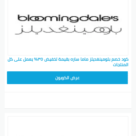
كود خصم بلومينغديلز ماما ساره بقيمة تخفيض ٣٥% يعمل على كل
المنتجات
BL25
عرض الكوبون