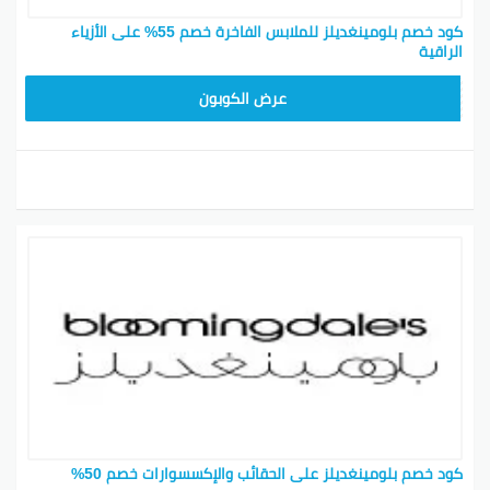
كود خصم بلومينغديلز للملابس الفاخرة خصم 55% على الأزياء
الراقية
BL25
عرض الكوبون
كود خصم بلومينغديلز على الحقائب والإكسسوارات خصم 50%