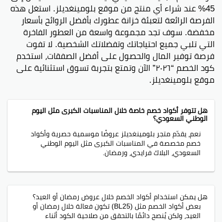
45% عند شراء أي منتج من موقع بلومينغديلز. استغل هذه
الفرصة الرائعة لتعبئة خزانة عطورك بأفضل الروائح بأسعار
مخفضة. سوف تجد مجموعة واسعة من العطور الفاخرة
التي تلبي جميع احتياجاتك وتفضلاتك الشخصية. لا تفوت
فرصة توفير المال والحصول على أفضل الصفقات، استخدم
كود الخصم “٢٠٢٦” الآن وتمتع بتجربة تسوق استثنائية على
موقع بلومينغديلز.
هل تتوفر أكواد خصم خاصة خلال المناسبات الكبرى مثل اليوم
الوطني السعودي؟
نعم، يقدّم متجر بلومينغديلز عروضًا موسمية حصرية وأكواد
خصم مخصصة في المناسبات الكبرى مثل اليوم الوطني
السعودي، البلاك فرايدي، ورمضان.
هل يمكن استخدام أكواد الخصم خلال عروض رمضان أو العيد؟
بعض أكواد الخصم مثل (BL25) تكون فعالة خلال رمضان أو
العيد، ولكن يُنصح دائمًا بالتحقق من صلاحية الكود أثناء