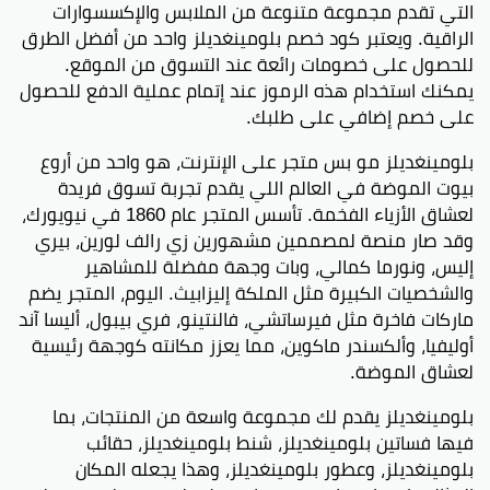
التي تقدم مجموعة متنوعة من الملابس والإكسسوارات
الراقية. ويعتبر كود خصم بلومينغديلز واحد من أفضل الطرق
للحصول على خصومات رائعة عند التسوق من الموقع.
يمكنك استخدام هذه الرموز عند إتمام عملية الدفع للحصول
على خصم إضافي على طلبك.
بلومينغديلز مو بس متجر على الإنترنت، هو واحد من أروع
بيوت الموضة في العالم اللي يقدم تجربة تسوق فريدة
لعشاق الأزياء الفخمة. تأسس المتجر عام 1860 في نيويورك،
وقد صار منصة لمصممين مشهورين زي رالف لورين، بيري
إليس، ونورما كمالي، وبات وجهة مفضلة للمشاهير
والشخصيات الكبيرة مثل الملكة إليزابيث. اليوم، المتجر يضم
ماركات فاخرة مثل فيرساتشي، فالنتينو، فري بيبول، أليسا آند
أوليفيا، وألكسندر ماكوين، مما يعزز مكانته كوجهة رئيسية
لعشاق الموضة.
بلومينغديلز يقدم لك مجموعة واسعة من المنتجات، بما
فيها فساتين بلومينغديلز، شنط بلومينغديلز، حقائب
بلومينغديلز، وعطور بلومينغديلز، وهذا يجعله المكان