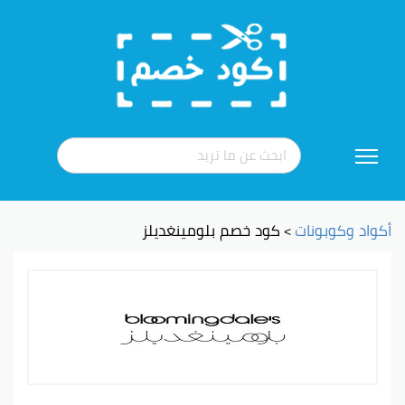
تخطي
إلى
المحتوى
أكواد وكوبونات
كود خصم بلومينغديلز
>