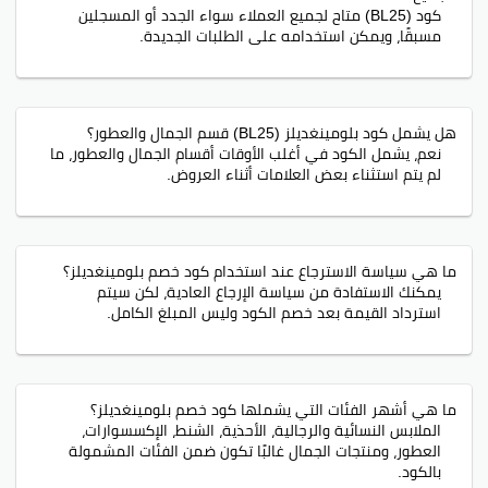
كود (BL25) متاح لجميع العملاء سواء الجدد أو المسجلين
مسبقًا، ويمكن استخدامه على الطلبات الجديدة.
هل يشمل كود بلومينغديلز (BL25) قسم الجمال والعطور؟
نعم، يشمل الكود في أغلب الأوقات أقسام الجمال والعطور، ما
لم يتم استثناء بعض العلامات أثناء العروض.
ما هي سياسة الاسترجاع عند استخدام كود خصم بلومينغديلز؟
يمكنك الاستفادة من سياسة الإرجاع العادية، لكن سيتم
استرداد القيمة بعد خصم الكود وليس المبلغ الكامل.
ما هي أشهر الفئات التي يشملها كود خصم بلومينغديلز؟
الملابس النسائية والرجالية، الأحذية، الشنط، الإكسسوارات،
العطور، ومنتجات الجمال غالبًا تكون ضمن الفئات المشمولة
بالكود.