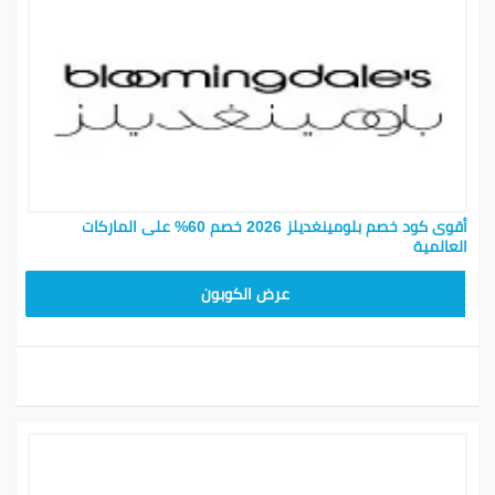
التجميل والاكسسوارات والديكور ملء الرفوف مع العديد
من خيارات منفذ بالنسبة لك ولمنزلك، فإنك بالتأكيد لن تترك
يد بلومنجديل.
بينتيريست
جوجل بلس
تويتر
فيسبوك
أقوى كود خصم بلومينغديلز 2026 خصم 60% على الماركات
العالمية
BL25
عرض الكوبون