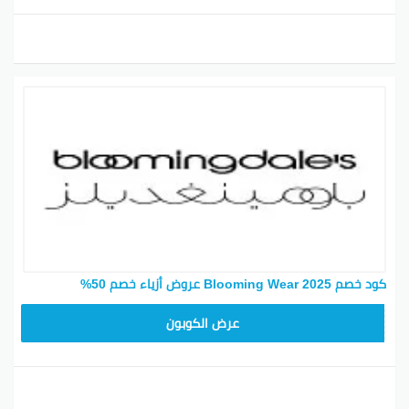
حيث كنت تبحث عن الأناقة أو المرح، عليك أن تكون أحمق مع
ما يمكنك الاختيار من بين مجموعة بلومنديل من الفساتين.
مع تصاميم لافتة للنظر مضمونة لقلب رؤوس الناس مثل
أكوا، باركر ورالف لورين، سترغب في الحصول على أحدث رمز
ترويجي بلومينغديل للحصول على وفورات ممتازة على
أفضل قطعة الحزب. ستجد عملاً من الأساليب للاختيار من
بينها، بما في ذلك فساتين ميدي، التفاف، دقيقة، بدوره
والحرير، لذلك هناك لون وشكل وذراع مضمونة لمطابقة
جميع العملاء. للحصول على المزيد من المال الخاص بك.
حدد من جمع القسيمة على الانترنت للحصول على أفضل
الصفقات الذهاب إذا اخترت الرمز الترويجي، تأكد من نسخه
من صفحتنا قبل بدء متجرك. ثم يتم الانتهاء وكنت على
استعداد لدفع، انقر على رمز حقيبة التسوق التي يتعين
كود خصم Blooming Wear 2025 عروض أزياء خصم 50%
اتخاذها لطلبك الصيف. أخيرًا، قم بلصق شفرتك في المربع
B96
المعين على اليمين لرؤية مدخراتك مطبقة.
عرض الكوبون
تخفيضات بلومينغديلز وعرض تتجاوز 70%
موقع بلومينغديلز الكويت محل بلومينغديلز الكويت موقع