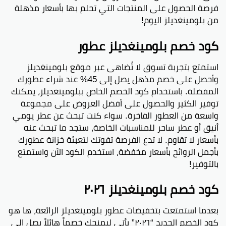
فرصة الحصول على المنتجات التي تحلم بها بأسعار مذهلة
من بلومينغديلز اليوم!
كود خصم بلومينغديلز عطور
استمتع بتجربة تسوق لا تُضاهى عبر موقع بلومينغديلز
وأحصل على خصم مذهل يصل إلى 45% عند شراء عطورك
المفضلة. باستخدام كود الخصم الخاص ببلومينغديلز، يمكنك
توفير الكثير والحصول على أفضل العروض على مجموعة
واسعة من العطور الفاخرة. سواء كنت تبحث عن عطر يومي
أنيق أو عطر ساحر للمناسبات الخاصة، ستجد ما تبحث عنه
بأسعار لا تقاوم. لا تدع الفرصة تفوتك لتعبئة خزانة عطورك
بأجمل الروائح بأسعار مخفضة، استخدم الكود الآن واستمتع
بالتوفير!
كود خصم بلومينغديلز ٢٠٢٦
بعدما استمتعت بتخفيضات عطور بلومينغديلز الرائعة، ها هو
كود الخصم الجديد “٢٠٢٦” يأتي ليمنحك خصماً هائلاً يصل إلى