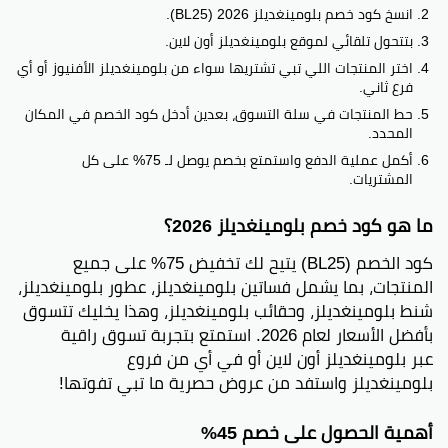
انسخ كود خصم بلومينغديلز 2026 (BL25).
بتتحول تلقائي لموقع بلومينغديلز أون لاين.
اختر المنتجات اللي تبي تشتريها سواء من بلومينغديلز الأفنيوز أو أي
فرع ثاني.
حط المنتجات في سلة التسوق، بعدين أدخل كود الخصم في المكان
المحدد.
أكمل عملية الدفع واستمتع بخصم يوصل لـ 75% على كل
المشتريات.
ما هو كود خصم بلومينغديلز 2026؟
كود الخصم (BL25) يتيح لك تخفيض 75% على جميع
المنتجات، بما يشمل فساتين بلومينغديلز، عطور بلومينغديلز،
شنط بلومينغديلز، وحقائب بلومينغديلز، وهذا يخليك تتسوق
بأفضل الأسعار لعام 2026. استمتع بتجربة تسوق راقية
عبر بلومينغديلز أون لاين أو في أي من فروع
بلومينغديلز واستفد من عروض حصرية ما تبي تفوتها!
أهمية الحصول على خصم 45%