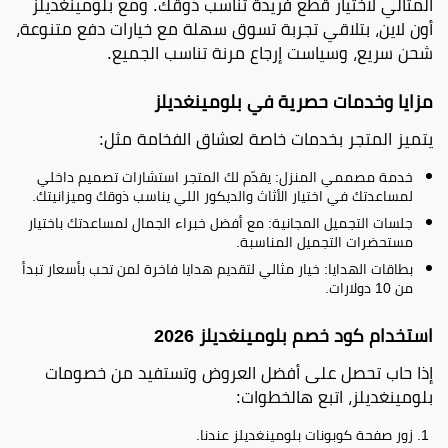
المثالي لاختيار قطع فريدة تناسب ذوقك. ومع بلومينغديلز
أون لاين، بتلاقي تجربة تسوق سهلة مع خيارات دفع متنوعة،
شحن سريع، وسياست إرجاع مرنة تناسب الجميع.
مزايا وخدمات حصرية في بلومينغديلز
يتميز المتجر بخدمات خاصة لعشاق الفخامة مثل:
خدمة مصممي المنزل: يقدّم لك المتجر استشارات تصميم داخلي
لمساعدتك في اختيار الأثاث والديكور اللي يناسب ذوقك وميزانيتك.
جلسات التجميل المجانية: مع أفضل خبراء الجمال لمساعدتك باختيار
مستحضرات التجميل المناسبة.
بطاقات الهدايا: خيار مثالي لتقديم هدايا فاخرة لمن تحب بأسعار تبدأ
من 10 دولارات.
استخدام كود خصم بلومينغديلز 2026
إذا حاب تحصل على أفضل العروض وتستفيد من خصومات
بلومينغديلز، اتبع هالخطوات:
زور صفحة كوبونات بلومينغديلز عندنا.