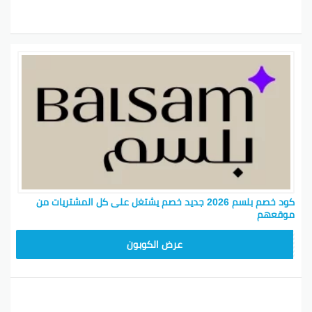
خصم حصرية. استمتع بخصم 50% على مشترياتك الجاية بكل
سهولة.
تواريخ الصلاحية والشروط والأحكام
لازم تستخدم كود الخصم بلسم في الوقت المحدد عشان
تستمتع بالخصم. وكمان اقرأ الشروط والأحكام المرتبطة
بالعروض عشان تضمن استفادتك القصوى من الخصومات.
أفضل العروض والصفقات باستخدام
كود خصم بلسم 2026
تخفيضات رائعة على الملابس والإكسسوارات
كود خصم بلسم 2026 جديد خصم يشتغل على كل المشتريات من
موقعهم
لكل عشاق التسوق، شركة بلسم تقدم تخفيضات استثنائية
على ملابس وإكسسوارات متنوعة. سواء كنت تدور على
DEC
عرض الكوبون
إطلالة مميزة لمناسبة أو محتاج تحدث خزانة ملابسك
اليومية، استخدام كود الخصم “بلسم 2026” هيعطيك فرصة
رائعة لتوفير فلوس والحصول على أفضل العروض.