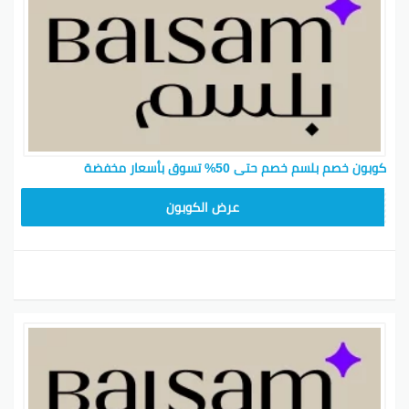
مزود خصم بلسم 2026: موقع balsam
موقع balsam هو وجهتك المميزة للحصول على خصم
بلسم 2026، حيث يمكنك بسهولة تصفح مجموعة كبيرة
من المنتجات واختيار ما يناسبك. وكمان الموقع فيه خيارات
دفع متعددة لضمان راحتك وسهولة إتمام الشراء. اطلب
اليوم واستمتع بتجربة تسوق ممتازة مع توصيل سريع
كوبون خصم بلسم خصم حتى 50% تسوق بأسعار مخفضة
لمنتجاتك المفضلة.
BLS
عرض الكوبون
بينتيريست
جوجل بلس
تويتر
فيسبوك