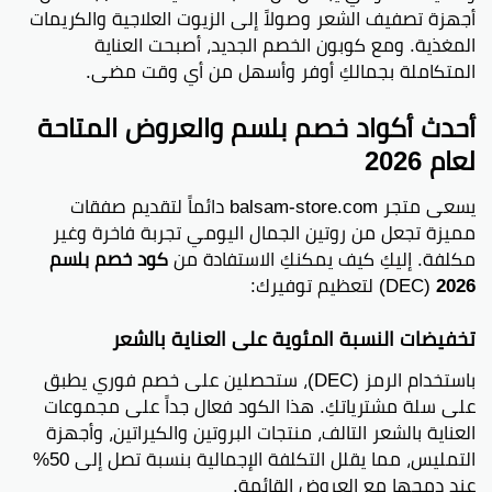
أجهزة تصفيف الشعر وصولاً إلى الزيوت العلاجية والكريمات
المغذية. ومع كوبون الخصم الجديد، أصبحت العناية
المتكاملة بجمالكِ أوفر وأسهل من أي وقت مضى.
أحدث أكواد خصم بلسم والعروض المتاحة
لعام 2026
يسعى متجر balsam-store.com دائماً لتقديم صفقات
مميزة تجعل من روتين الجمال اليومي تجربة فاخرة وغير
مكلفة. إليكِ كيف يمكنكِ الاستفادة من
كود خصم بلسم
2026
(DEC) لتعظيم توفيرك:
تخفيضات النسبة المئوية على العناية بالشعر
باستخدام الرمز (DEC)، ستحصلين على خصم فوري يطبق
على سلة مشترياتكِ. هذا الكود فعال جداً على مجموعات
العناية بالشعر التالف، منتجات البروتين والكيراتين، وأجهزة
التمليس، مما يقلل التكلفة الإجمالية بنسبة تصل إلى 50%
عند دمجها مع العروض القائمة.