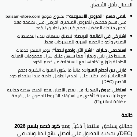
الجمال بأقل الأسعار:
تابعي قسم “العروض الأسبوعية”:
يحتوي موقع balsam-store.com
على قسم مخصص للعروض المتغيرة، احرصي على تصفحه فقد
تجدين منتجكِ المفضل بخصم كبير قبل تطبيق الكود.
اشتركي في القائمة البريدية:
لتصلكِ تنبيهات ببدء التخفيضات
الكبرى وأكواد الخصم السرية للمشتركات فقط.
استخدمي خيارات “اشترِ الآن وادفع لاحقاً”:
يوفر المتجر خدمات
تقسيط مثل تابي وتمارا، مما يسهل عليكِ شراء مجموعات العناية
الكاملة وتوزيع تكلفتها مع الاستفادة من خصم الكود.
قارني بين أحجام العبوات:
غالباً ما تكون العبوات الكبيرة (حجم
الصالونات) أوفر بكثير على المدى الطويل، خاصة عند استخدام كود
الخصم (DEC).
استغلي عروض الهدايا:
في بعض الأحيان يقدم المتجر هدية مجانية
مع طلبات معينة؛ تأكدي من استيفاء الشروط للحصول على قيمة
مضافة لمشترياتكِ.
خاتمة
جمالكِ يستحق استثماراً ذكياً، ومع
كود خصم بلسم 2026
(DEC)، يمكنكِ الحصول على أفضل نتائج الصالونات في