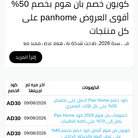
كوبون خصم بان هوم بخصم 50%
أقوى العروض panhome على
كل منتجات
في سنة 2026، طرحت شركة بان هوم عرض مميز مع
خصومات توصل لـ 50% على مجموعة كبيرة من ديكورات
البيت الفاخرة. هذا العرض فعلاً قوي ويساعد الناس يعيدوا
إقرأ المزيد
تجديد بيوتهم بطريقة ممتعة وبأسعار معقولة.
الكوبونات تتيح للمتسوقين العثور على قطع فريدة وجميلة
تضيف لمسة حلوة لمنازلهم. تشتمل مجموعات بان هوم
اخر مره تم
كود
الكوبونات
على تشكيلة واسعة من الأثاث، الإكسسوارات، والديكورات
تجربتها
الخصم
اللي تعكس ذوقهم وتخلي بيوتهم أنيقة.
كود خصم Pan Home احصل على تخفيض
AD30
09/08/2026
30% على كل الأثاث العصري.
مميزات كوبون بان هوم:
خصومات بان هوم 2026 كود Pan Home
AD30
09/08/2026
يصل إلى 70% على كافة الطلبيات.
الميزة
الوصف
كوبون بان هوم أفضل كود خصم بخصم 40%
AD30
نسبة الخصم
توصل لـ 50% على منتجات مختارة
09/08/2026
على غرف النوم والديكور الداخلي.