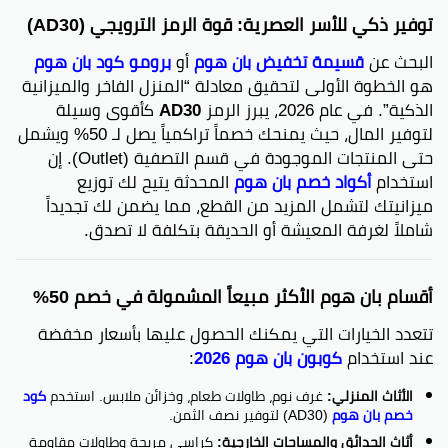
توفير ذكي للأسر العصرية: قوة الرمز الترويجي (AD30)
البحث عن
قسيمة تخفيض بان هوم
أو
برومو كود بان هوم
هو الخطوة الأولى لتحقيق معادلة “المنزل الفاخر والميزانية
الذكية”. في عام 2026، يبرز الرمز
AD30
كأقوى وسيلة
لتوفير المال، حيث يمنحك خصماً تراكمياً يصل لـ 50% ويشمل
حتى المنتجات الموجودة في قسم التصفية (Outlet). إن
استخدام
أكواد خصم بان هوم
المحدثة يتيح لك توزيع
ميزانيتك لتشمل المزيد من القطع، مما يضمن لك تجديداً
شاملاً لغرفة المعيشة أو الحديقة بتكلفة لا تصدق.
أقسام بان هوم الأكثر مبيعاً المشمولة في خصم 50%
تتعدد الخيارات التي يمكنك الحصول عليها بأسعار مخفضة
عند استخدام
كوبون بان هوم 2026
:
الأثاث المنزلي:
غرف نوم، طاولات طعام، وخزائن ملابس. استخدم
كود
خصم بان هوم
(AD30) لتوفير نصف الثمن.
أثاث الحدائق والمساحات الخارجية:
كراسي مريحة وطاولات مقاومة