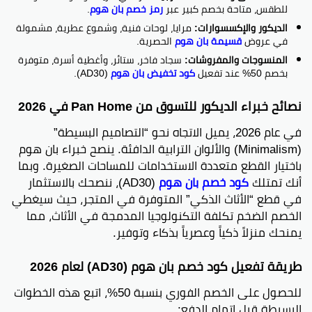
للطقس، متاحة بخصم كبير عبر
رمز خصم بان هوم
.
الديكور والإكسسوارات:
مرايا، لوحات فنية، وشموع عطرية، مشمولة
في عروض
قسيمة بان هوم
الحصرية.
المنسوجات والمفروشات:
سجاد فاخر، ستائر، وأغطية أسرة، متوفرة
بخصم 50% عند تفعيل
كود تخفيض بان هوم
(AD30).
نصائح خبراء الديكور للتسوق من Pan Home في 2026
في عام 2026، يميل الاتجاه نحو “التصاميم البسيطة”
(Minimalism) والألوان الترابية الدافئة. ينصح خبراء بان هوم
باختيار القطع متعددة الاستخدامات للمساحات الصغيرة. وبما
أنك تمتلك
كود خصم بان هوم
(AD30)، ننصحك بالاستثمار
في قطع “الأثاث الذكي” المتوفرة في المتجر، حيث سيغطي
الخصم الضخم تكلفة التكنولوجيا المدمجة في الأثاث، مما
يمنحك منزلاً ذكياً وعصرياً بذكاء وتوفير.
طريقة تفعيل كود خصم بان هوم (AD30) لعام 2026
للحصول على الخصم الفوري بنسبة 50%، اتبع هذه الخطوات
البسيطة قبل إتمام الدفع: