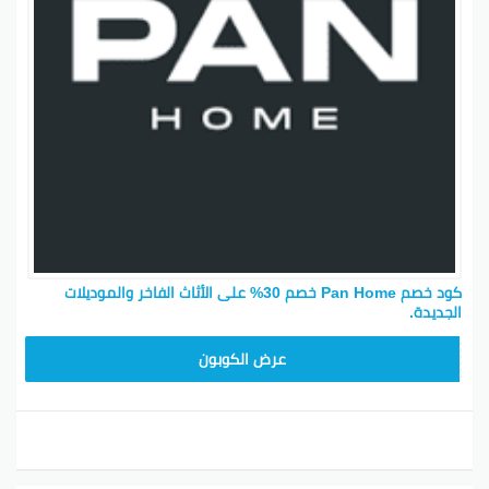
كود خصم Pan Home خصم 30% على الأثاث الفاخر والموديلات
الجديدة.
AD30
عرض الكوبون