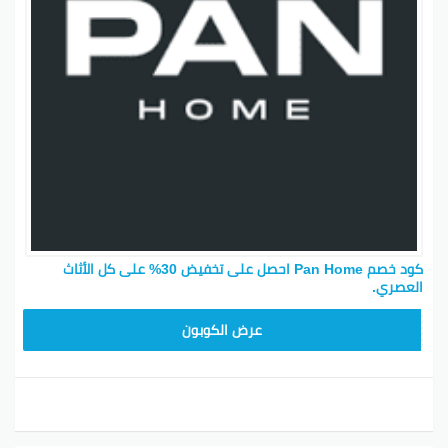
كود خصم Pan Home احصل على تخفيض 30% على كل الأثاث
العصري.
AD30
عرض الكوبون