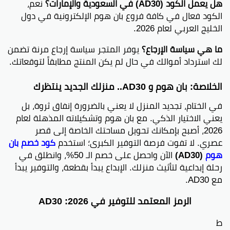
هل يعمل الكود (AD30) في السعودية والإمارات؟
نعم،
الكود فعال في كافة فروع بان هوم الإلكترونية في دول
الخليج العربي لعام 2026.
ما هي سياسة الإرجاع؟
يوفر المتجر سياسة إرجاع مرنة تضمن
لك استرداد أموالك في حال لم يكن المنتج مطابقاً لتوقعاتك.
الخلاصة: بان هوم و AD30.. منزلك الجديد ينتظرك
في الختام، تجديد المنزل لا يعني بالضرورة إنفاق ثروة، بل
يعني الاختيار الذكي. مع بان هوم وتشكيلاته المذهلة لعام
2026، أصبح بإمكانك تحويل مساحتك الخاصة إلى قصر
عصري. لا تفوت فرصة التوفير الكبرى؛ استخدم
كود خصم بان
هوم
(AD30)
الآن واحصل على خصم الـ 50%، وانطلق في
رحلة إبداعية لتأثيث منزلك. الإبداع يبدأ بقطعة، والتوفير يبدأ
مع AD30.
الرمز المعتمد للتوفير في 2026: AD30
ط