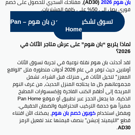
بان هوم 2026
(AD30)
، مفتاحك السحري للحصول على خصم
فوري يصل إلى 50% على كافة المشتريات.
تسوق تشكيلة 2026 من بان هوم – Pan
Home
لماذا يتربع “بان هوم” على عرش متاجر الأثاث في
2026؟
لقد أحدثت بان هوم نقلة نوعية في تجربة تسوق الأثاث
أونلاين، حيث توفر في عام 2026 أدوات متطورة مثل “الواقع
المعزز” لتخيل الأثاث في منزلك قبل الشراء. تشمل
مجموعاتهم كل ما يحتاجه المنزل الحديث، من غرف النوم
المريحة إلى أطقم الكنب الفاخرة وإكسسوارات المطبخ
الذكية. ما يجعل الحجز عبر تطبيق أو موقع Pan Home
مميزاً هو خدمة التركيب الاحترافية والضمان الحقيقي.
وبفضل استخدام
كوبون خصم بان هوم
، يمكنك الآن اقتناء
قطع “الليميتد إديشن” بنصف قيمتها عند تفعيل الرمز
.
AD30