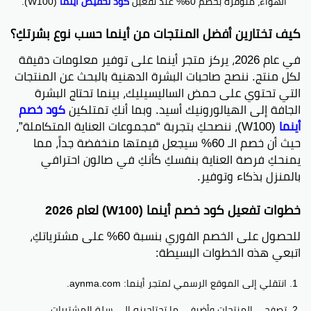
الهواء، متوفرة بخصم 60% عند تفعيل
كود تخفيض أينما
(W100).
كيف تختارين أفضل المنتجات من أينما حسب نوع بشرتكِ؟
في عام 2026، يركز متجر أينما على توفير معلومات دقيقة
لكل منتج. ننصح صاحبات البشرة الدهنية بالبحث عن المنتجات
التي تحتوي على حمض الساليسيليك، بينما تحتاج البشرة
الجافة إلى الهيالورونيك أسيد. وبما أنكِ تمتلكين
كود خصم
أينما
(W100)، ننصحكِ بتجربة “مجموعات العناية المتكاملة”،
حيث أن خصم الـ 60% سيجعل قيمتها منخفضة جداً، مما
يمنحكِ فرصة العناية بنفسكِ كأنكِ في صالون احترافي
بالمنزل بذكاء وتوفير.
خطوات تفعيل كود خصم أينما (W100) لعام 2026
للحصول على الخصم الفوري بنسبة 60% على مشترياتكِ،
اتبعي هذه الخطوات البسيطة:
انتقلي إلى الموقع الرسمي لمتجر أينما: aynma.com.
تصفحي المنتجات وأضيفي ما تحتاجينه إلى سلة المشتريات.