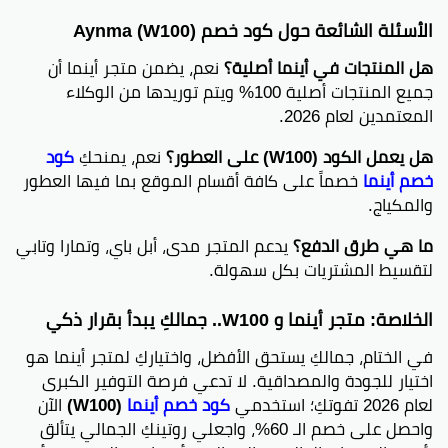
الأسئلة الشائعة حول كود خصم Aynma (W100)
هل المنتجات في أينما أصلية؟
نعم، يضمن متجر أينما أن
جميع المنتجات أصلية 100% ويتم توريدها من الوكلاء
المعتمدين لعام 2026.
هل يعمل الكود (W100) على العطور؟
نعم، يمنحكِ
كود
خصم أينما
خصماً على كافة أقسام الموقع بما فيها العطور
والمكياج.
ما هي طرق الدفع؟
يدعم المتجر مدى، أبل باي، وتمارا وتابي
لتقسيط المشتريات بكل سهولة.
الخلاصة: متجر أينما و W100.. جمالكِ يبدأ بقرار ذكي
في الختام، جمالكِ يستحق الأفضل، واختياركِ لمتجر أينما هو
اختيار للجودة والمصداقية. لا تدعي فرصة التوفير الكبرى
لعام 2026 تفوتكِ؛ استخدمي
كود خصم أينما
(W100)
الآن
واحصل على خصم الـ 60%، واجعلي روتينكِ الجمالي يتألق