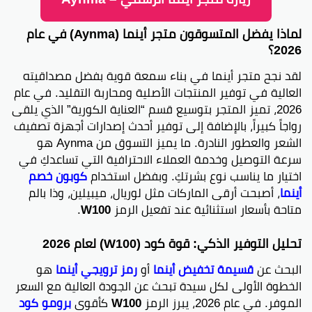
لماذا يفضل المتسوقون متجر أينما (Aynma) في عام
2026؟
لقد نجح متجر أينما في بناء سمعة قوية بفضل مصداقيته
العالية في توفير المنتجات الأصلية ومحاربة التقليد. في عام
2026، تميز المتجر بتوسيع قسم “العناية الكورية” الذي يلقى
رواجاً كبيراً، بالإضافة إلى توفير أحدث إصدارات أجهزة تصفيف
الشعر والعطور النادرة. ما يميز التسوق من Aynma هو
سرعة التوصيل وخدمة العملاء الاحترافية التي تساعدكِ في
اختيار ما يناسب نوع بشرتكِ. وبفضل استخدام
كوبون خصم
أينما
، أصبحت أرقى الماركات مثل لوريال، ميبيلين، وذا بالم
متاحة بأسعار استثنائية عند تفعيل الرمز
W100
.
تحليل التوفير الذكي: قوة كود (W100) لعام 2026
البحث عن
قسيمة تخفيض أينما
أو
رمز ترويجي أينما
هو
الخطوة الأولى لكل سيدة تبحث عن الجودة العالية مع السعر
الموفر. في عام 2026، يبرز الرمز
W100
كأقوى
برومو كود