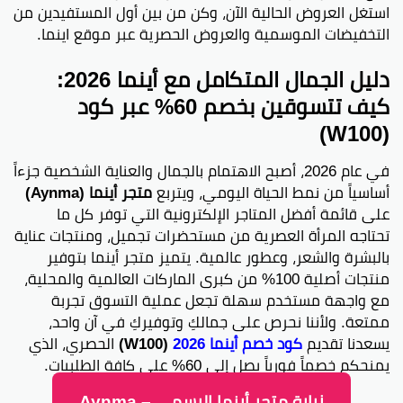
استغل العروض الحالية الآن، وكن من بين أول المستفيدين من
التخفيضات الموسمية والعروض الحصرية عبر موقع اينما.
دليل الجمال المتكامل مع أينما 2026:
كيف تتسوقين بخصم 60% عبر كود
(W100)
في عام 2026، أصبح الاهتمام بالجمال والعناية الشخصية جزءاً
أساسياً من نمط الحياة اليومي، ويتربع
متجر أينما (Aynma)
على قائمة أفضل المتاجر الإلكترونية التي توفر كل ما
تحتاجه المرأة العصرية من مستحضرات تجميل، ومنتجات عناية
بالبشرة والشعر، وعطور عالمية. يتميز متجر أينما بتوفير
منتجات أصلية 100% من كبرى الماركات العالمية والمحلية،
مع واجهة مستخدم سهلة تجعل عملية التسوق تجربة
ممتعة. ولأننا نحرص على جمالكِ وتوفيركِ في آن واحد،
يسعدنا تقديم
كود خصم أينما 2026
(W100)
الحصري، الذي
يمنحكم خصماً فورياً يصل إلى 60% على كافة الطلبيات.
زيارة متجر أينما الرسمي – Aynma