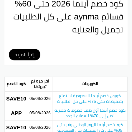
كود خصم أينما 2026 حتى 60%
قسائم aynma على كل الطلبيات
تجميل والعناية
كود خصم “أينما السعودية” يعتبر واحد من أفضل العروض
إقرأ المزيد
اللي ممكن تلاقيها في السوق السعودي. هو يسهل على
المتسوقين الحصول على تخفيضات توصل لـ
80%
على كل
الطلبات.
اخر مره تم
ومع استخدام كود الخصم **(AN100)**، تقدر تستفيد من
الكوبونات
كود الخصم
تجربتها
خصومات كبيرة على تشكيلة متنوعة من المنتجات، وده
يخلي تجربة التسوق أحسن بكتير.
كوبون خصم أينما السعودية استمتع
SAVE10
05/08/2026
بتخفيضات حتى 75% على كل الطلبيات
مميزات كود خصم أينما السعودية:
كود خصم أينما أول طلب خصومات حصرية
APP
05/08/2026
تصل إلى 70% للعملاء الجدد
الميزة
الوصف
كود خصم أينما اليوم الوطني وفر حتى
SAVE10
05/08/2026
85% على كل المنتجات في السعودية
توفير كبير
خصومات توصل لـ 80%