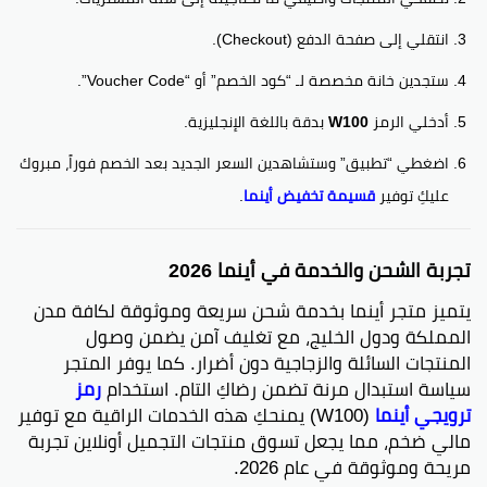
انتقلي إلى صفحة الدفع (Checkout).
ستجدين خانة مخصصة لـ “كود الخصم” أو “Voucher Code”.
أدخلي الرمز
W100
بدقة باللغة الإنجليزية.
اضغطي “تطبيق” وستشاهدين السعر الجديد بعد الخصم فوراً، مبروك
عليكِ توفير
قسيمة تخفيض أينما
.
تجربة الشحن والخدمة في أينما 2026
يتميز متجر أينما بخدمة شحن سريعة وموثوقة لكافة مدن
المملكة ودول الخليج، مع تغليف آمن يضمن وصول
المنتجات السائلة والزجاجية دون أضرار. كما يوفر المتجر
سياسة استبدال مرنة تضمن رضاكِ التام. استخدام
رمز
ترويجي أينما
(W100) يمنحكِ هذه الخدمات الراقية مع توفير
مالي ضخم، مما يجعل تسوق منتجات التجميل أونلاين تجربة
مريحة وموثوقة في عام 2026.