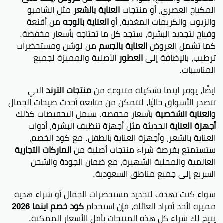
المكياج العصري، أو منتجات
العناية بالشعر
مثل الشامبو
والزيوت والكريمات المغذية، أو
العناية بالوجه
من أقنعة
وفياج لتجديد البشرة، ستجد كل ما تحتاجه بأسعار مخفضة.
كما تشمل العروض
العناية بالجسم
من لوشن ومستحضرات
ترطيب، بالإضافة إلى
العطور
الأصلية والمميزة لجميع
المناسبات.
ايضًا، يوفر اينما تشكيلة متنوعة من
منتجات الترند
التي
تتصدر الأسواق حاليًا، لتتمكن من متابعة أحدث صيحات الجمال
و
العناية الشخصية
بأسعار مخفضة. تشمل التخفيضات كذلك
أجهزة العناية
الحديثة مثل أجهزة تنظيف البشرة، أدوات
العناية بالشعر، وأجهزة العناية بالطفل. مع كود الخصم،
ستستمتع بفرصة شراء منتجات أصلية من
الماركات التجارية
العالمية والمحلية الشهيرة، مع ضمان الجودة والشحن
السريع إلى جميع مناطق السعودية.
سواء كنت تهدف لتجديد مستحضرات الجمال أو شراء هدية
مميزة لأحد أفراد العائلة، فإن استخدام
كود خصم اينما 2026
يتيح لك شراء كل هذه المنتجات بأقل الأسعار الممكنة.