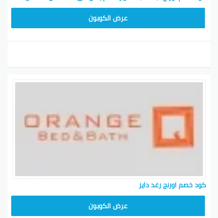
بالأردن
ORAN50
عرض الكوبون
كود خصم أورنج أمل
تخفيضات مميزة على منتجات
وليد
أمل وليد
هالعروض والكودات لمتاجر أورنج متاحة لفترة محدودة، فخذ
حذرك وافحصها. تأكد تستخدم الأكواد عند إتمام الشراء
لحتى تستمتع بتخفيضات رهيبة على مشترياتك.
بينتيريست
جوجل بلس
تويتر
فيسبوك
كود خصم اورنج رغد دايز
ORG50
عرض الكوبون