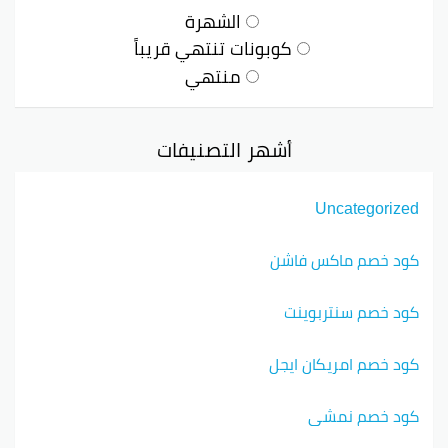
الشهرة
كوبونات تنتهي قريباً
منتهي
أشهر التصنيفات
Uncategorized
كود خصم ماكس فاشن
كود خصم سنتربوينت
كود خصم امريكان ايجل
كود خصم نمشي