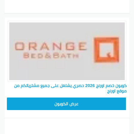
يحبذ زيارة موقع أورنج والاشتراك في النشرة الإخبارية
عشان توصل لك كل الأخبار الجديدة مباشرة في بريدك.
بهالشكل، أورنج توضح التزامها بتقديم خدمة عملاء ممتازة
وتجربة تسوق مريحة وبتكاليف معقولة لعملائها في
منطقة الشرق الأوسط.
ليش تستخدم كود خصم أورنج لمتجر نوف فاشن
1. كود خصم أورنج 2026:
احصل على كود الخصم الخاص بأورنج لعام 2026 واستمتع
بتوفير كبير عند شراء منتجات نوف فاشن.
2. الرمز الترويجي لأورنج:
كوبون خصم اورنج 2026 حصري يشتغل على جميع مشترياتكم من
استخدم الرمز الترويجي عند الدفع بموقع نوف فاشن عشان
موقع اورنج
تحصل على خصم فوري لطلبك.
ORANGE40
عرض الكوبون
3. تخفيضات أورنج للمفارش:
اكتشف تخفيضات أورنج الفريدة على مجموعة مفارش
موقع نوف فاشن ووجدا المزيد عند الشراء.
4. كود برومو أورنج: