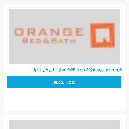
ادخل كود البرومو عند إتمام عملية الشراء على نوف فاشن
عشان تستمتع بتخفيض إضافي وعروض حصرية.
5. قسيمة شراء أورنج:
لا تفوت فرصة الحصول على قسيمة شراء من أورنج
واستخدمها عند التسوق في نوف فاشن للحصول على خصم
ممتاز على طلبك.
خلك مستمتع بتجربة تسوق لا تنسى واحصل على أفضل
العروض والتخفيضات عند استخدام كود خصم أورنج لمتجر
نوف فاشن.
كود خصم اورنج 2026 خصم 25% فعال على كل الطبات
كود خصم أورنج 2026 هو الرمز اللي يخليك تستهلك خصم
مميز عند التسوق من منصة أورنج. كمان فيه أكواد خصم
عرض الكوبون
مثل كود خصم أورنج نوف فاشن وكود خصم أورنج رغد دايز
وكود خصم أورنج للمفارش وغيرها من الخيارات اللي توفرها
أورنج لعملائها.
تعتبر الأكواد فرصة ممتازة للتوفير أثناء التسوق عبر
الإنترنت. تقدر تبحث عنها عبر تويتر أو تحصل على قسيمة
خصم أورنج للاستفادة من العروض المميزة. كود خصم