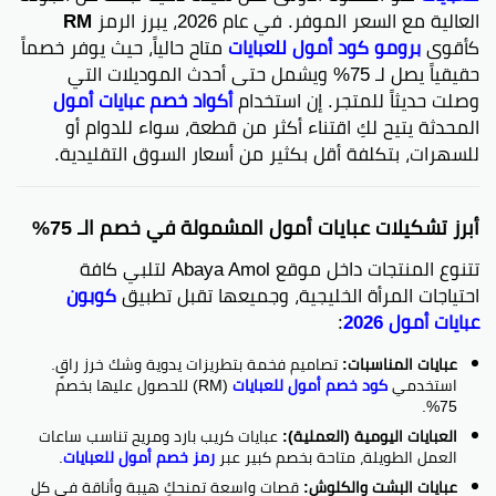
العالية مع السعر الموفر. في عام 2026، يبرز الرمز
RM
كأقوى
برومو كود أمول للعبايات
متاح حالياً، حيث يوفر خصماً
حقيقياً يصل لـ 75% ويشمل حتى أحدث الموديلات التي
وصلت حديثاً للمتجر. إن استخدام
أكواد خصم عبايات أمول
المحدثة يتيح لكِ اقتناء أكثر من قطعة، سواء للدوام أو
للسهرات، بتكلفة أقل بكثير من أسعار السوق التقليدية.
أبرز تشكيلات عبايات أمول المشمولة في خصم الـ 75%
تتنوع المنتجات داخل موقع Abaya Amol لتلبي كافة
احتياجات المرأة الخليجية، وجميعها تقبل تطبيق
كوبون
عبايات أمول 2026
:
عبايات المناسبات:
تصاميم فخمة بتطريزات يدوية وشك خرز راقٍ.
استخدمي
كود خصم أمول للعبايات
(RM) للحصول عليها بخصم
75%.
العبايات اليومية (العملية):
عبايات كريب بارد ومريح تناسب ساعات
العمل الطويلة، متاحة بخصم كبير عبر
رمز خصم أمول للعبايات
.
عبايات البشت والكلوش:
قصات واسعة تمنحكِ هيبة وأناقة في كل