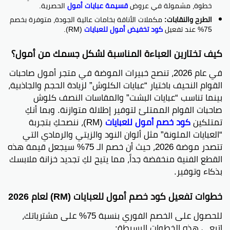
خطوة، مشمولة في عروض
قسيمة عبايات أمول
الحصرية.
الطرح والنقابات:
مكملات الأناقة بخامات عالية الجودة، متوفرة بخصم
75% عند تفعيل
كود تخفيض أمول للعبايات
(RM).
كيف تختارين العباءة المناسبة لشكل جسمك من أمول؟
في عام 2026، تنصح خبيرات الموضة في متجر أمول صاحبات
القوام النحيف باختيار “عبايات الكلوش” لزيادة الحجم والجاذبية،
بينما تناسب “عبايات البشت” والمقاسات النصف كلوش
صاحبات القوام الممتلئ لتوفير إطلالة متوازنة. وبما أنكِ
تمتلكين
كود خصم أمول للعبايات
(RM)، ننصحكِ بتجربة
“العبايات الملونة” مثل ألوان النود والزيتي والرمادي التي
تتصدر موضة 2026، حيث أن خصم الـ 75% سيجعل قيمة هذه
القطع الفنية منخفضة جداً، مما يتيح لكِ تجديد خزانة ملابسك
بذكاء وتوفير.
خطوات تفعيل كود خصم أمول للعبايات (RM) لعام 2026
للحصول على الخصم الفوري بنسبة 75% على مشترياتك،
اتبعي هذه الخطوات البسيطة: