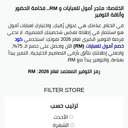
الخلاصة: متجر أمول للعبايات و RM.. فخامة الحضور
وأناقة التوفير
في الختام، عباءتكِ هي عنوان رُقيكِ، واختياركِ لعبايات أمول
هو استثمار في إطلالة تعكس شخصيتكِ المتميزة. لا تدعي
فرصة التوفير الكبرى لعام 2026 تفوتكِ؛ استخدمي
كود
خصم أمول للعبايات
(RM)
الآن واحصل على خصم الـ 75%،
واجعلي إطلالتكِ تتألق بأرقى التصاميم الخليجية. التميز يبدأ
بعباءة، والتوفير يبدأ مع RM.
رمز التوفير المعتمد لعام 2026: RM
FILTER STORE
ترتيب حسب
الأحدث
الشهرة