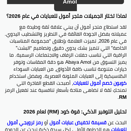
Amol
لماذا تختار الجميلات متجر أمول للعبايات في عام 2026؟
لقد استطاع متجر أمول أن يبني علاقة ثقة وطيدة مع
عميلاته بفضل الجودة الفائقة في التطريز والتشطيب اليدوي.
في عام 2026، تميزت العلامة بإطلاق “مجموعة المناسبات
الخاصة” التي تتميز بشك يدوي دقيق وتصاميم “البشت”
الراقية التي تناسب حفلات الزفاف والاجتماعات الرسمية. ما
يميز التسوق من Abaya Amol هو دقة المقاسات وتوفر
خيارات متنوعة تناسب كافة الأذواق، من العبايات السوداء
الكلاسيكية إلى العبايات الملونة العصرية. وبفضل استخدام
كوبون خصم أمول للعبايات
، أصبحت القطع الفاخرة التي
تمنحكِ ثقة لا تضاهى متاحة بأسعار تنافسية عند تفعيل الرمز
.
RM
تحليل التوفير الذكي: قوة كود (RM) لعام 2026
البحث عن
قسيمة تخفيض عبايات أمول
أو
رمز ترويجي أمول
للعبايات
هو الخطوة الأولى لكل سيدة ذكية تبحث عن الجودة