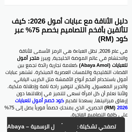
دليل الأناقة مع عبايات أمول 2026: كيف
تتألقين بأفخم التصاميم بخصم 75% عبر
كود (RM)
في عام 2026، تظل العباءة هي الرمز الأسمى للأناقة
والاحتشام في عالم الموضة الخليجية، ويبرز
متجر أمول
للعبايات (Abaya Amol)
كعلامة تجارية رائدة تجمع بين
القصات التقليدية واللمسات العصرية المبتكرة. تشتهر عبايات
أمول باستخدام أفخم أنواع الأقمشة مثل الكريب الياباني،
والحرير المغسول، والكتان، لتوفير راحة تامة وإطلالة ملكية.
ولأننا نعلم أن كل امرأة تسعى للتميز في إطلالتها دون
إرهاق ميزانيتها، يسعدنا تقديم
كود خصم أمول للعبايات
2026
(RM)
الحصري، الذي يمنحكِ خصماً فورياً يصل إلى 75%
على كافة التصاميم الفاخرة.
تصفحي تشكيلة عبايات أمول الرسمية – Abaya