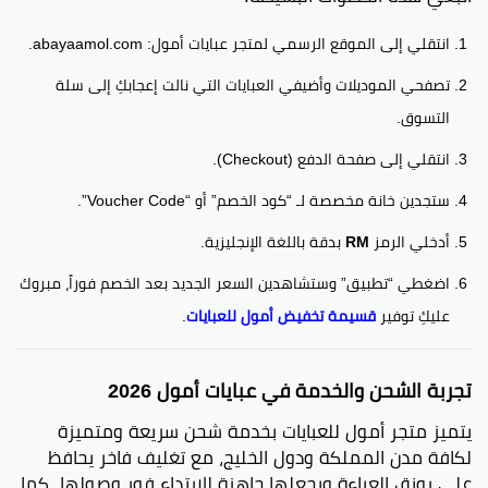
انتقلي إلى الموقع الرسمي لمتجر عبايات أمول: abayaamol.com.
تصفحي الموديلات وأضيفي العبايات التي نالت إعجابكِ إلى سلة
التسوق.
انتقلي إلى صفحة الدفع (Checkout).
ستجدين خانة مخصصة لـ “كود الخصم” أو “Voucher Code”.
أدخلي الرمز
RM
بدقة باللغة الإنجليزية.
اضغطي “تطبيق” وستشاهدين السعر الجديد بعد الخصم فوراً، مبروك
عليكِ توفير
قسيمة تخفيض أمول للعبايات
.
تجربة الشحن والخدمة في عبايات أمول 2026
يتميز متجر أمول للعبايات بخدمة شحن سريعة ومتميزة
لكافة مدن المملكة ودول الخليج، مع تغليف فاخر يحافظ
على رونق العباءة ويجعلها جاهزة للارتداء فور وصولها. كما