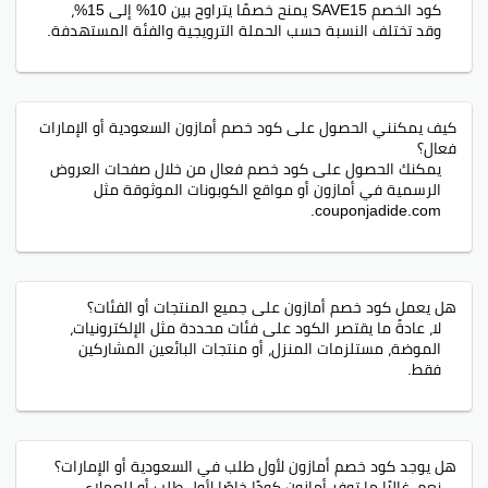
كود الخصم SAVE15 يمنح خصمًا يتراوح بين 10% إلى 15%،
وقد تختلف النسبة حسب الحملة الترويجية والفئة المستهدفة.
كيف يمكنني الحصول على كود خصم أمازون السعودية أو الإمارات
فعال؟
يمكنك الحصول على كود خصم فعال من خلال صفحات العروض
الرسمية في أمازون أو مواقع الكوبونات الموثوقة مثل
couponjadide.com.
هل يعمل كود خصم أمازون على جميع المنتجات أو الفئات؟
لا، عادةً ما يقتصر الكود على فئات محددة مثل الإلكترونيات،
الموضة، مستلزمات المنزل، أو منتجات البائعين المشاركين
فقط.
هل يوجد كود خصم أمازون لأول طلب في السعودية أو الإمارات؟
نعم، غالبًا ما توفر أمازون كودًا خاصًا لأول طلب أو للعملاء