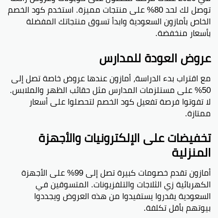
توصل لك لحد 80% على منتجات مميزة. استخدم كود الخصم
نعم، المنتجات على أمازون السعودية تعتمد على الجودة
والأصالة.
الخاص بأمازون السعودية وابدأ تسوق منتجاتك المفضلة
بأسعار منخفضة.
ما هي عيوب موقع أمازون؟
عروض العودة للمدارس
بعض العيوب المحتملة لموقع أمازون تشمل تأخير في
التوصيل أحيانًا ومشاكل في الإرجاع.
مع اقتراب بدء الدراسة، أمازون عندها عروض خاصة تصل إلى
في أي دولة يقع أمازون SA؟
50% على مستلزمات المدارس مثل حقائب الظهر والملابس.
أمازون SA ما لها وجود في دولة محددة، لكن تخدم
لا تفوتوا فرصة تفعيل كود الخصم لتحصلوا على أسعار
العملاء عبر الموقع الرئيسي.
ممتازة.
هل توجد شركة أمازون في المغرب؟
تخفيضات على الإلكترونيات والأجهزة
لا توجد شركة أمازون رسمية في المغرب حاليًا.
المنزلية
من أي بلد يأتي موقع أمازون؟
أمازون تقدم خصومات كبيرة تصل إلى 99% على الأجهزة
موقع أمازون ينطلق من الولايات المتحدة الأمريكية.
الكهربائية زي الثلاجات والتلفزيونات. المتسوقين في
السعودية يقدروا يستفيدوا من هذه العروض ويجددوا
كم عدد الدول التي يتواجد فيها أمازون؟
بيوتهم بأقل تكلفة.
أمازون يتواجد في أكثر من 17 دولة حول العالم.