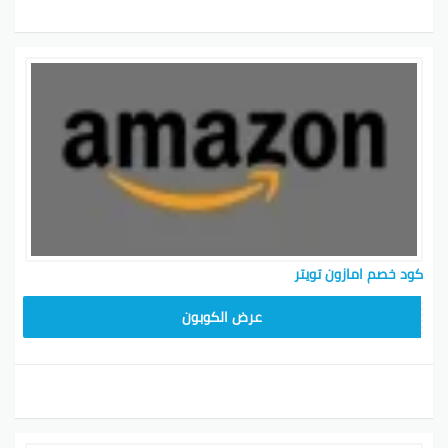
لما تدخل الكود أثناء الدفع على أمازون، تقدر تستمتع بخصم
يصل إلى 90% على مجموعة كبيرة من المنتجات.
كود خصم أمازون مصر 2026 يوفر لك فرصة مثالية
للاستفادة من أفضل الصفقة والعروض على منتجات
متنوعة. لا تنسى دور على الكود الخاص بأمازون مصر عشان
تستفيد من الخصومات الحصرية. تأكد من تحديث الكود
بانتظام وراقب آخر العروض علشان تضمن أقصى استفادة من
تجربتك في التسوق عبر أمازون.
كود خصم أمازون المشاهير
كود خصم امازون تويتر
كود خصم أمازون للمشاهير فرصة رائعة للحصول على
تخفيضات هائلة على المنتجات والعروض في أمازون.
SAVE15
عرض الكوبون
باستخدام الكود الخاص بالمشاهير، تقدر تحص تخفيضات تصل
إلى 90% على أحدث المنتجات والصيحات.
كيف تحصل على كوبون خصم لأمازون السعودية:
تقدر تلقى كوبونات خصم لأمازون السعودية عن طريق
مواقع العروض أو متابعة حساباتهم على وسائل التواصل.