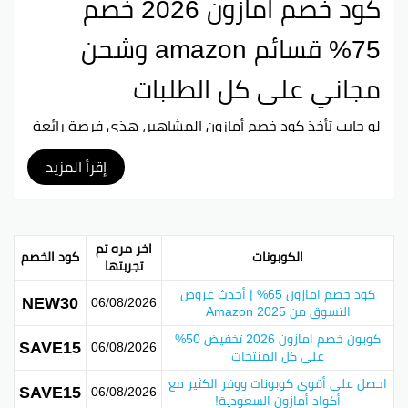
كود خصم امازون 2026 خصم
75% قسائم amazon وشحن
مجاني على كل الطلبات
لو حابب تأخذ كود خصم أمازون المشاهير، هذي فرصة رائعة
تقدملك تسوق مميز وبأسعار أقل، بحيث تقدر تشتري
المنتجات اللي تبيها بأسعار مخفضة بشكل كبير.
إقرأ المزيد
إذا كنت تدور على ملابس، أحذية، إلكترونيات، أدوات منزلية أو
أي شيء ثاني، كود خصم أمازون المشاهير يساعدك تحصل
على أحسن العروض بكل سهولة. لا تفوت عليك فرصة توفير
اخر مره تم
الكوبونات
كود الخصم
المال، استخدم كود الخصم الحصري للمشاهير على أمازون
تجربتها
وعيش تجربة تسوق فريدة بأسعار مغرية.
كود خصم امازون 65% | أحدث عروض
NEW30
06/08/2026
التسوق من Amazon 2025
سبع كودات خصم أمازون لعام 2026
كوبون خصم امازون 2026 تخفيض 50%
SAVE15
06/08/2026
على كل المنتجات
كود خصم أمازون 2026 خيار مثالي للناس اللي يدورون على
توفير عند التسوق من أمازون.
احصل على أقوى كوبونات ووفر الكثير مع
SAVE15
06/08/2026
أكواد أمازون السعودية!