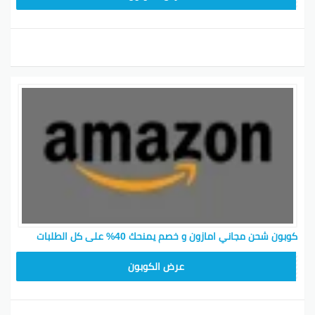
تشكيلة واسعة من الإلكترونيات بأسعار مخفضة
باستخدام كود الخصم الخاص بأمازون في الإمارات.
كود خصم على أمازون الإمارات يصل إلى 50٪:
استمتع
بخصومات تصل إلى 50٪ على كثير من المنتجات في
أمازون الإمارات، دور على العروض المذهلة وتوفر في كل
عملية شراء.
تحديث الكود بانتظام ومتابعة العروض
علشان تستفيد بشكل كامل من كود الخصم، تأكد من تحديث
الكود بانتظام وراقب أحدث العروض والصفقات. تأكد من
فحص صلاحية الكود قبل كل عملية شراء لتتأكد من أنه
يعمل. تقدر كمان تشيك مواقع الكوبونات الشهيرة عشان
تلقى أحدث الكودات والخصومات اللي تقدمها المتاجر
أونلاين.
كوبون شحن مجاني امازون و خصم يمنحك 40% على كل الطلبات
كود خصم أمازون مصر 2026
SAVE15
عرض الكوبون
كود خصم أمازون يعد فرصة مثالية للحصول على تخفيضات
كبيرة على كل طلباتك من أمازون. استخدام كود الخصم
خطوة ذكية للتوفير والاستفادة القصوى من تجربة التسوق.