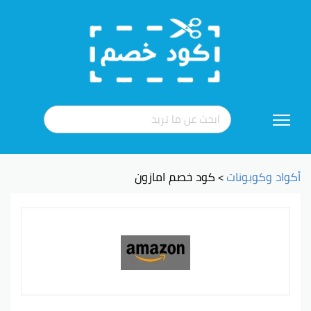
تخطي
إلى
المحتوى
أكواد وكوبونات
كود خصم امازون
>