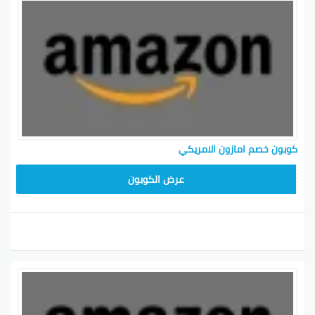
كما يمكنك الاشتراك في النشرة الإخبارية لأمازون علشان
تحصل على عروض وكوبونات حصرية.
مواعيد تخفيضات أمازون السعودية:
غالبًا، أمازون السعودية تعلن عن تخفيضاتها في الأوقات
الاستراتيجية مثل مواسم العروض والعطلات.
كيفية الشراء من أمازون في السعودية:
تسوق من أمازون السعودية عن طريق زيارة موقعهم أو
كوبون خصم امازون الامريكي
تطبيقهم، أنشئ حساب شخصي، دور على المنتجات،
أضفها للسلة واتبع الخطوات لإكمال الشراء.
SAVE15
عرض الكوبون
سعر اشتراك أمازون برايم في السعودية:
الاشتراك السنوي في أمازون برايم بالسعودية بتكلفة
حوالي 139 ريال سعودي.
تكلفة أمازون برايم في السعودية:
للعملاء الجدد، بإمكانك الاشتراك في أمازون برايم مجاني
لمدة 30 يوم مع استغلال كل خدماتهم بدون رسوم
إضافية، بعد كده يتم تحصيل رسوم الاشتراك السنوي