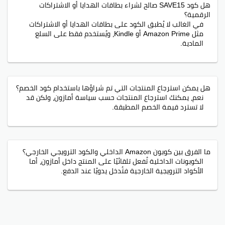
هل كود SAVE15 صالح لشراء بطاقات الهدايا أو الاشتراكات
الرقمية؟
في الغالب لا يُطبق الكود على بطاقات الهدايا أو الاشتراكات
مثل Amazon Prime أو Kindle، ويُستخدم فقط على السلع
المادية.
هل يمكن استرجاع المنتجات التي تم شراؤها باستخدام كود الخصم؟
نعم، يمكنك استرجاع المنتجات حسب سياسة أمازون، ولكن قد
لا تسترد قيمة الخصم المطبقة.
ما الفرق بين كوبون Amazon الداخلي والكود الترويجي الخارجي؟
الكوبونات الداخلية تُفعل تلقائيًا على المنتج داخل أمازون، أما
الأكواد الترويجية الخارجية فتُدخل يدويًا عند الدفع.