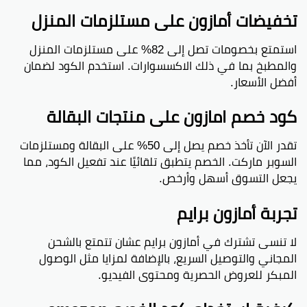
تخفيضات أمازون على مستلزمات المنزل
هل موقع أمازون آمن؟
نعم، الموقع يعتبر آمن للتسوق بفضل إجراءات الأمان
استمتع بخصومات تصل إلى 82% على مستلزمات المنزل
اللي يتبعها.
والمطبخ بما في ذلك الاكسسوارات. استخدم الكود لضمان
كم خصم أمازون السعودية؟
أفضل الأسعار.
خصوم أمازون السعودية تختلف حسب العروض والأوقات.
كود خصم امازون على منتجات البقالة
تقدر تطلع على الخصومات عبر الموقع أو تطبيقها.
تقدر الآن تأخذ خصم يصل إلى 50% على البقالة ومستلزمات
كيف أحصل على كوبون خصم أمازون مصر؟
السوبر ماركت. الخصم يتطبق تلقائيًا عند تفعيل الكود، مما
يمكن للعملاء في مصر الاطلاع على العروض والكوبونات
يجعل التسوق أسهل وأرخص.
عبر موقع أمازون أو التطبيقات.
بعض العروض تحتاج تفعيل كود خصم عند الشراء.
تجربة أمازون برايم
هل أمازون السعودية أصلي؟
لا تنسى تشترك في أمازون برايم عشان تتمتع بالشحن
أيوة، أمازون السعودية تعتبر منصة رسمية ويوفر منتجات
المجاني والتوصيل السريع، بالإضافة لمزايا مثل الوصول
أصلية من موردين موثوقين.
المبكر للعروض الحصرية ومحتوى الفيديو.
كم خصم أمازون الإمارات؟