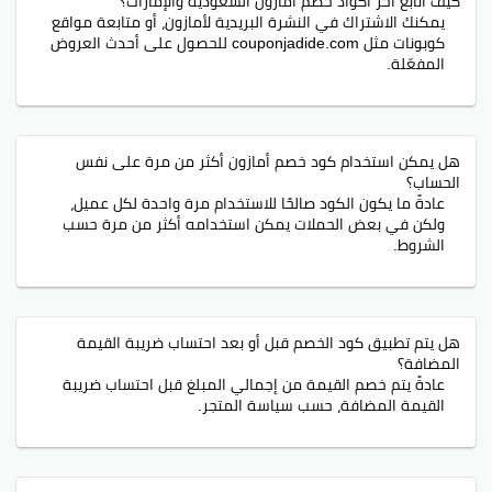
كيف أتابع آخر أكواد خصم أمازون السعودية والإمارات؟
يمكنك الاشتراك في النشرة البريدية لأمازون، أو متابعة مواقع
كوبونات مثل couponjadide.com للحصول على أحدث العروض
المفعّلة.
هل يمكن استخدام كود خصم أمازون أكثر من مرة على نفس
الحساب؟
عادةً ما يكون الكود صالحًا للاستخدام مرة واحدة لكل عميل،
ولكن في بعض الحملات يمكن استخدامه أكثر من مرة حسب
الشروط.
هل يتم تطبيق كود الخصم قبل أو بعد احتساب ضريبة القيمة
المضافة؟
عادةً يتم خصم القيمة من إجمالي المبلغ قبل احتساب ضريبة
القيمة المضافة، حسب سياسة المتجر.