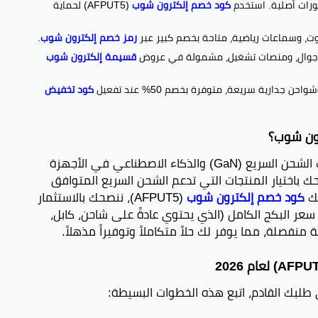
ورات أصلية. استخدم
كود خصم إلكترون شوب
(AFPUT5) لحماية
، وسماعات رياضية، متاحة بخصم كبير عبر
رمز خصم إلكترون شوب
.
 جوال، ومنصات تشغيل، مشمولة في عروض
قسيمة إلكترون شوب
كود تخفيض
رون شوب؟
في عام 2026، يركز المستخدمون على تقنيات الشحن السريع (GaN) والذكاء الاصطناعي في الأجهزة
 باختيار المنتجات التي تدعم الشحن السريع المتوافق
لك
كود خصم إلكترون شوب
(AFPUT5)، ننصحك بالاستثمار
عر البكج الكامل (الذي يحتوي عادةً على شاحن، كابل،
نفصلة، مما يوفر لك حلاً متكاملاً وتوفيراً مذهلاً.