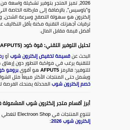
2026، تميز المتجر بتوفير تشكيلة واسعة من 
و”باوسيس”، بالإضافة إلى ماركاته الخاصة التي 
إلكترون هو سهولة التصفح وسرعة الشحن، و
ترقيات أجهزتك التقنية مكنة بأقل التكاليف ع
أفضل قيمة مقابل المال.
تحليل التوفير التقني: قوة كود (AFPUT5) ومرادفاته لعام 2026
البحث عن
قسيمة تخفيض إلكترون شوب
أو
رم
للتوفير؛ فالرمز
AFPUT5
هو أقوى
برومو كو
ويشمل حتى المنتجات الأكثر مبيعاً مثل الشو
خصم إلكترون شوب
المحدثة يمنحك الفرصة لا
أبرز أقسام متجر إلكترون شوب المشمولة في 
تتنوع المنتجات في Electroon Shop لتغطي كافة جوانب حياتك الرقمية، وجميعها تقبل تطبيق
إلكترون شوب 2026
: