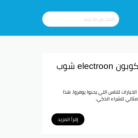
كود خصم إلكترون شوب 2026 | خصم 50% كوبون electroon شوب
د خصم الكترون شوب 2026 واحد من أفضل الخيارات للناس اللي يحبوا يوفروا. هذا
ثالي للشراء الذكي.
إقرأ المزيد
التفاصيل
ات