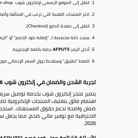
انتقل إلى الموقع الرسمي لإلكترون شوب: electroon.shop.
اختر المنتجات التقنية التي ترغب في اقتنائها وأض
انتقل إلى صفحة الدفع (Checkout).
ستجد خانة مخصصة لـ “إضافة كود الخصم” أو “الرمز
أدخل الرمز
AFPUT5
بدقة باللغة الإنجليزية.
اضغط “تطبيق” وستلاحظ نزول السعر الإجمالي فوراً بنسبة 50%، مبروك 
تجربة الشحن والضمان في إلكترون شوب 2026
يتميز متجر إلكترون شوب بخدمة توصيل سريع
اهتمام فائق بتغليف المنتجات الإلكترونية لض
ضمان واضحة تدعم حقوق المستهلك. استخد
الاحترافية مع توفير مالي ضخم، مما يجعل تسو
2026.