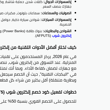
إكسسوارات الجوال:
كابلات شحن، حماية شاشة، وك
جهازك بنصف السعر.
الصوتيات والسماعات:
سماعات بلوتوث، مكبرات صوت
إكسسوارات السيارات:
شواحن سيارة ذكية، حوامل
الحصرية.
الشواحن والبطاريات:
بنوك طاقة (Power Banks) وشواحن جدارية سريعة، متوفرة بخصم 50% عند تفعيل
إلكترون شوب
(AFPUT5).
كيف تختار أفضل الأدوات التقنية من إلكت
المنزلية. عند التسوق من إلكترون شوب، ننصحك
مع جهازك لضمان كفاءة الأداء. وبما أنك تمت
في “البكجات التقنية”، حيث أن الخصم سيجعل س
وبطارية متنقلة) أقل بكثير من شراء كل قطعة م
خطوات تفعيل كود خصم إلكترون شوب (AFPUT5) لعام 2026
للحصول على الخصم الفوري بنسبة 50% على طلبك القادم، اتبع هذه الخطوات البسيطة: