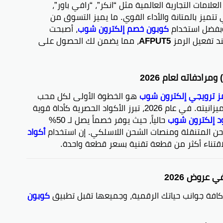
العلامات التجارية العالمية مثل “انكر”، “رافي باور”،
تتميز بالمتانة والأداء القوي. ما يميز التسوق من
بفضل استخدام
كوبون خصم إلكترون شوب
، أصبحت
ند تفعيل الرمز
AFPUT5
، مما يضمن لك الحصول على
ز ترويجي إلكترون شوب
هو الخطوة الأولى لكل محب
للتقنية يرغب في مواكبة التطور دون إرهاق ميزانيته. في عام 2026، تبرز الأكواد الحصرية كأداة قوية
د إلكترون شوب
حالياً، حيث يوفر خصماً يصل لـ 50%
احن المتنقلة ومنصات الشحن اللاسلكي. إن استخدام
أكواد
قتناء أكثر من قطعة تقنية بسعر قطعة واحدة.
عروض 2026
كوبون