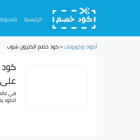
تخطي
إلى
الرئيسية
المدونة
المحتوى
أكواد وكوبونات
كود خصم الكترون شوب
>
على 
الكود يخ
مميزات 