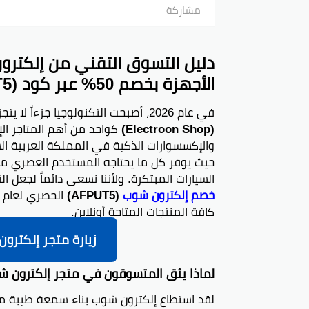
مشاركة
الأجهزة بخصم 50% عبر كود (AFPUT5)
في عام 2026، أصبحت التكنولوجيا جزءاً لا يتجزأ من تفاصيل يومنا، ويبرز
(Electroon Shop)
كواحد من أهم المتاجر ال
والإكسسوارات الذكية في المملكة العربية السع
حيث يوفر كل ما يحتاجه المستخدم العصري من
السيارات المبتكرة. ولأننا نسعى دائماً لجعل 
خصم إلكترون شوب
(AFPUT5)
كافة المنتجات المتاحة أونلاين.
زيارة متجر إلكترون شو
لماذا يثق المتسوقون في متجر إلكترون شوب (Electroon) في
لقد استطاع إلكترون شوب بناء سمعة طيبة من