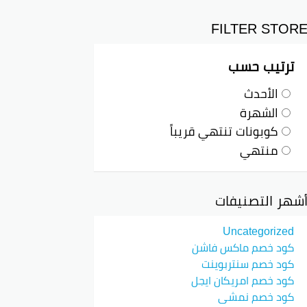
لحد نهاية 2026
FILTER STOR
خدم الكود أثناء دفعك
ت من الإلكترونيات للأزياء
ترتيب حسب
خصم SHOP50 وقت تسوقهم عبر موقع الكترون شوب. هذا الكود يساعد في
الأحدث
هزة الإلكترونية، الملابس، وغيرهم.
الشهرة
كوبونات تنتهي قريباً
اسب لكل اللي عاوزين يجددوا الأجهزة أو
منتهي
 دي، لأن كود خصم 2026 واحد من أحسن الكوبونات المتاحة في عالم التسوق
شهر التصنيفات
Uncategorized
كود خصم ماكس فاشن
كود خصم سنتربوينت
كود خصم امريكان ايجل
كود خصم نمشي