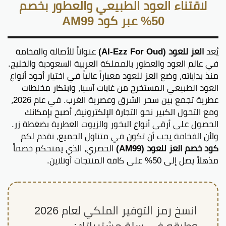
لاقتناء العود الطبيعي والعطور بخصم
50% عبر كود AM99
يُعد
العز للعود (Al-Ezz For Oud)
عنواناً للأصالة والفخامة
في عالم العود والعطور بالمملكة العربية السعودية والخليج.
منذ بداياته، وضع العز للعود معياراً عالياً في اختيار أجود أنواع
العود الطبيعي المستخرج من غابات آسيا، وابتكار مخلطات
عطرية تجمع بين سحر الشرق وعصرية الغرب. في عام 2026،
ومع التحول الكبير نحو التجارة الإلكترونية، أصبح بإمكانك
الحصول على أرقى أنواع البخور والزيوت العطرية بضغطة زر.
ولأن الفخامة يجب أن تكون في متناول الجميع، نقدم لكم
كود خصم العز للعود (AM99)
الحصري، الذي يمنحكم خصماً
مذهلاً يصل إلى 50% على كافة المنتجات أونلاين.
انسخ رمز التوفير الملكي لعام 2026