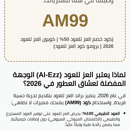
وطبقه في سلة مشترياتك:
AM99
(كود خصم العز للعود 50% | كوبون العز للعود
2026 | برومو كود العز للعود)
لماذا يعتبر العز للعود (Al-Ezz) الوجهة
المفضلة لعشاق العطور في 2026؟
في عام 2026، يتميز براند العز للعود بتقديم تجربة حسية
فريدة، واستخدام
كود (AM99)
يمنحك مميزات لا تضاهى:
العود الطبيعي 100%:
يحرص العز للعود على توفير العود المستزرع
والطبيعي (الكلمنتان، المروكي، السيوفي) دون إضافات كيميائية،
مما يضمن رائحة نقية وثباتاً عالياً.