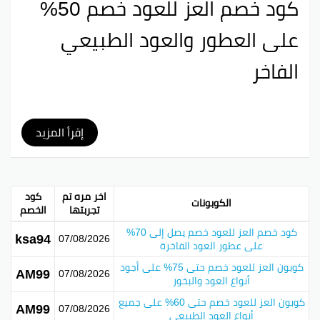
كود خصم العز للعود خصم 50%
على العطور والعود الطبيعي
الفاخر
كود خصم العز للعود 2026
هو عرض مميز يساعدكم تحصلوا
إقرأ المزيد
على خصم 50% على كل أنواع العود.
هذا الكود يعتبر من أفضل كوبونات “العز” للعطور، وصراحة
خيار ممتاز للي يحبوا الروائح الفخمة.
اخر مره تم
كود
الكوبونات
تجربتها
الخصم
مع هذا العرض، تقدروا تلاقوا عطور بجودة عالية بأسعار
تنافسية، وده يعزز تجربتكم في التسوق.
كود خصم العز للعود خصم يصل إلى 70%
ksa94
07/08/2026
على عطور العود الفاخرة
جدول توضيحي:
كوبون العز للعود خصم حتى 75% على أجود
AM99
07/08/2026
أنواع العود والبخور
العنصر
التفاصيل
كوبون العز للعود خصم حتى 60% على جميع
AM99
اسم الكود
كود خصم العز للعود
07/08/2026
أنواع العود الطبيعي