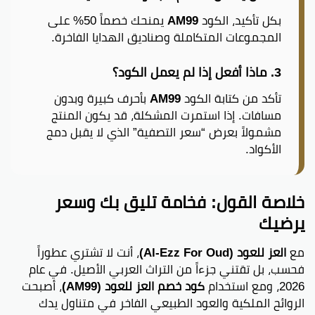
بكل تأكيد، الكود
AM99
يمنحك خصماً 50% على
المجموعات المتكاملة وصناديق الهدايا الفاخرة.
3. ماذا أفعل إذا لم يعمل الكود؟
تأكد من كتابة الكود
AM99
بأحرف كبيرة وبدون
مسافات. إذا استمرت المشكلة، قد يكون المنتج
مشمولاً بعرض “سعر التصفية” الذي لا يقبل دمج
الأكواد.
خلاصة القول: فخامة تليق بك وسعر
يرضيك
مع
العز للعود (Al-Ezz For Oud)
، أنت لا تشتري عطوراً
فحسب، بل تقتني جزءاً من التراث العربي الأصيل. في عام
2026، ومع استخدام
كود خصم العز للعود (AM99)
، أصبحت
الروائح الملكية والعود الطبيعي الفاخر في متناول يدك