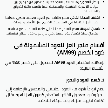
ابتكار العطور:
يمتلك العز للعود خط إنتاج عطور فريد يمزج بين
النوتات الزهرية، الخشبية، والمسكية، مما يناسب كافة الأذواق
والمناسبات.
تغليف الهدايا الفاخر:
تتميز طلبات العز للعود بتغليف ملكي يجعلها
الخيار الأول للهدايا في المناسبات الكبرى مثل الأعياد والزيجات.
ضمان الجودة:
يقدم المتجر ضماناً على كافة المنتجات، مع سياسة
استرجاع مرنة تضمن حق العميل في حال لم يوافق المنتج توقعاته.
أقسام متجر العز للعود المشمولة في
كود الخصم (AM99)
بإمكانك استخدام الكود
AM99
للحصول على خصم 50% في
الأقسام التالية:
1. قسم العود والبخور
يضم أنواعاً نادرة من العود الطبيعي والمحسن، بالإضافة إلى
المبثوث والمعمول الفاخر. استخدام
كوبون العز للعود
يقلل
تكلفة تطييب منزلك ومناسباتك للنصف.