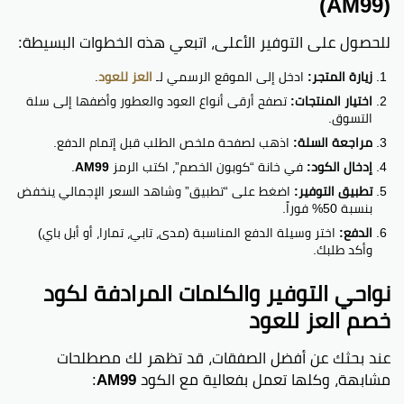
(AM99)
للحصول على التوفير الأعلى، اتبعي هذه الخطوات البسيطة:
زيارة المتجر:
ادخل إلى الموقع الرسمي لـ
العز للعود
.
اختيار المنتجات:
تصفح أرقى أنواع العود والعطور وأضفها إلى سلة
التسوق.
مراجعة السلة:
اذهب لصفحة ملخص الطلب قبل إتمام الدفع.
إدخال الكود:
في خانة “كوبون الخصم”، اكتب الرمز
AM99
.
تطبيق التوفير:
اضغط على “تطبيق” وشاهد السعر الإجمالي ينخفض
بنسبة 50% فوراً.
الدفع:
اختر وسيلة الدفع المناسبة (مدى، تابي، تمارا، أو أبل باي)
وأكد طلبك.
نواحي التوفير والكلمات المرادفة لكود
خصم العز للعود
عند بحثك عن أفضل الصفقات، قد تظهر لك مصطلحات
مشابهة، وكلها تعمل بفعالية مع الكود
AM99
: