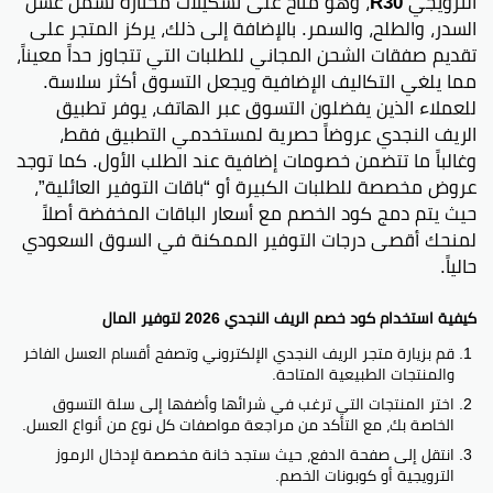
الترويجي
R30
، وهو متاح على تشكيلات مختارة تشمل عسل
السدر، والطلح، والسمر. بالإضافة إلى ذلك، يركز المتجر على
تقديم صفقات الشحن المجاني للطلبات التي تتجاوز حداً معيناً،
مما يلغي التكاليف الإضافية ويجعل التسوق أكثر سلاسة.
للعملاء الذين يفضلون التسوق عبر الهاتف، يوفر تطبيق
الريف النجدي عروضاً حصرية لمستخدمي التطبيق فقط،
وغالباً ما تتضمن خصومات إضافية عند الطلب الأول. كما توجد
عروض مخصصة للطلبات الكبيرة أو “باقات التوفير العائلية”،
حيث يتم دمج كود الخصم مع أسعار الباقات المخفضة أصلاً
لمنحك أقصى درجات التوفير الممكنة في السوق السعودي
حالياً.
كيفية استخدام كود خصم الريف النجدي 2026 لتوفير المال
قم بزيارة متجر الريف النجدي الإلكتروني وتصفح أقسام العسل الفاخر
والمنتجات الطبيعية المتاحة.
اختر المنتجات التي ترغب في شرائها وأضفها إلى سلة التسوق
الخاصة بك، مع التأكد من مراجعة مواصفات كل نوع من أنواع العسل.
انتقل إلى صفحة الدفع، حيث ستجد خانة مخصصة لإدخال الرموز
الترويجية أو كوبونات الخصم.