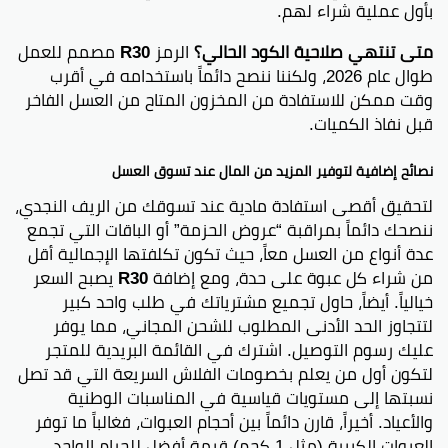
بأول عملية شراء لهم.
متى تنتهي صلاحية الكود الحالي؟
الرمز
R30
مصمم للعمل
طوال عام 2026، ولكننا ننصح دائماً باستخدامه في أقرب
وقت ممكن للاستفادة من المخزون المتاح من العسل الفاخر
قبل نفاذ الكميات.
نصائح إضافية لتوفير المزيد من المال عند تسوق العسل
لتحقيق أقصى استفادة مادية عند تسوقك من الريف النجدي،
ننصحك دائماً بمراقبة “عروض الحزمة” أو الباقات التي تجمع
عدة أنواع من العسل معاً، حيث تكون تكلفتها الإجمالية أقل
من شراء كل عبوة على حدة، ومع إضافة
R30
يصبح السعر
خيالياً. أيضاً، حاول تجميع مشترياتك في طلب واحد كبير
لتتجاوز الحد الأدنى المطلوب للشحن المجاني، مما يوفر
عليك رسوم التوصيل. اشترك في القائمة البريدية للمتجر
لتكون أول من يعلم بخصومات الفلاش السريعة التي قد تصل
نسبتها إلى مستويات قياسية في المناسبات الوطنية
والأعياد. أخيراً، قارن دائماً بين أحجام العبوات، فغالباً ما توفر
العبوات الكبيرة (مثل 1 كجم) قيمة أفضل للجرام الواحد