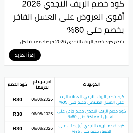
كود خصم الريف النجدي 2026
أقوى العروض على العسل الفاخر
بخصم حتى 80%
يقدّم
كود خصم الريف النجدي 2026
فرصة مميزة لكل
عشّاق العسل الطبيعي للاستفادة من
أقوى العروض
والتخفيضات على العسل الفاخر بخصم يصل حتى 80%
. يُعد
إقرأ المزيد
متجر الريف النجدي من أبرز المتاجر المتخصصة في العسل
الطبيعي عالي الجودة، حيث يوفر تشكيلة متنوعة من أجود
أنواع العسل مثل عسل السدر، عسل الطلح، وعسل السمر،
المستخرج بعناية من مصادر طبيعية موثوقة. باستخدام كود
اخر مره تم
الكوبونات
كود الخصم
الخصم، يمكنك الحصول على منتجات أصلية بأسعار مخفّضة،
تجربتها
سواء للاستهلاك اليومي أو كخيار مثالي للهدايا، مع ضمان
كود خصم الريف النجدي للعملاء الجدد
R30
06/08/2026
الجودة والطعم الغني والقيمة الغذائية العالية.
على العسل الطبيعي خصم حتى 85%
كود خصم الريف النجدي خصم خاص على
R30
06/08/2026
بينتيريست
جوجل بلس
تويتر
فيسبوك
العسل للمملكة حتى 80%
كود خصم الريف النجدي أول طلب على
R30
06/08/2026
العسل خصم حتى 75%