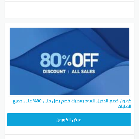
كوبون خصم الدخيل للعود يعطيك خصم يصل حتى 90% على جميع
الطلبات
EA04
عرض الكوبون