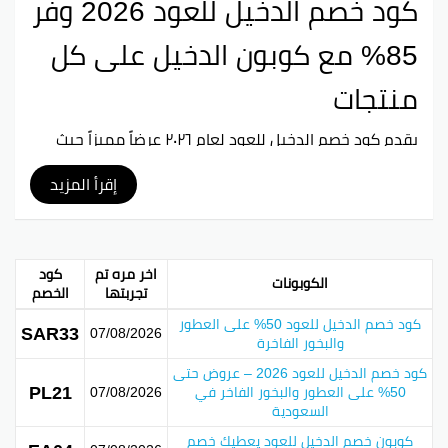
كود خصم الدخيل للعود 2026 وفر
85% مع كوبون الدخيل على كل
منتجات
يقدم كود خصم الدخيل للعود لعام ٢٠٢٦ عرضاً مميزاً حيث
يمكن للمتسوقين الاستفادة من خصم يصل إلى 45% على
جميع المنتجات. يُعتبر كوبون الدخيل فرصة رائعة لعشاق
إقرأ المزيد
العود، حيث يتاح لهم الحصول على منتجات عالية الجودة
بأسعار مخفضة. يفتح هذا العرض المجال للتسوق بكفاءة
أكبر، مما يمكن العملاء من تلبية احتياجاتهم بأفضل الأسعار
المتاحة.
اخر مره تم
كود
الكوبونات
تجربتها
الخصم
كود خصم الدخيل للعود 50% على العطور
بينتيريست
جوجل بلس
تويتر
فيسبوك
SAR33
07/08/2026
والبخور الفاخرة
كود خصم الدخيل للعود 2026 – عروض حتى
PL21
50% على العطور والبخور الفاخر في
07/08/2026
السعودية
كوبون خصم الدخيل للعود يعطيك خصم