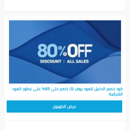
كود خصم الدخيل للعود يوفر لك خصم حتى 85% على عطور العود
الشرقية
EA04
عرض الكوبون