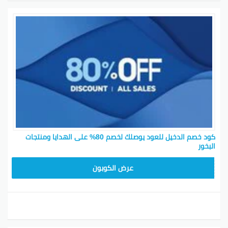
كود خصم الدخيل للعود يوصلك لخصم 80% على الهدايا ومنتجات
البخور
EA04
عرض الكوبون