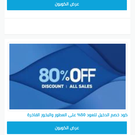
BS51
عرض الكوبون
كود خصم الدخيل للعود 50% على العطور والبخور الفاخرة
SAR33
عرض الكوبون