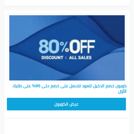
كوبون خصم الدخيل للعود لتحصل على خصم حتى 90% على طلبك
الأول
EA04
عرض الكوبون