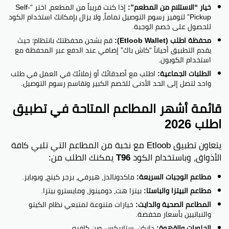
خيار “الاستلام من المطعم”:
إذا كنت قريباً من المطعم، اختر “Self-
Pickup” لتوفير رسوم التوصيل تماماً، ولا يزال بإمكانك استخدام الكود
للحصول على خصم الوجبة.
محفظة اطلب (Etloob Wallet):
قم بشحن محفظتك بانتظام؛ حيث
يقدم التطبيق أحياناً “كاش باك” إضافي عند الدفع عبر المحفظة مع
استخدام الكوبون.
الطلبات الجماعية:
اطلب مع أصدقائك أو زملائك في العمل في طلب
واحد لتصل إلى الحد الأدنى للخصم الكبير وتقاسم رسوم التوصيل.
قائمة أشهر المطاعم المتاحة في تطبيق
اطلب 2026
يتعاون تطبيق Etloob مع نخبة من المطاعم التي تلبي كافة
الأذواق، وباستخدام الكود
T96
يمكنك الطلب من:
مطاعم الوجبات السريعة:
ماكدونالدز، هيرفي، برجر كينج، وبوبايز.
مطاعم البيتزا والباستا:
بيتزا هت، دومينوز، ومايسترو بيتزا.
المطاعم الصحية والدايت:
خيارات متنوعة لمتبعي نظام الكيتو
والنباتيين بأسعار مخفضة.
الحلويات والقهوة:
دانكن، ستاربكس، وبن كافيه.