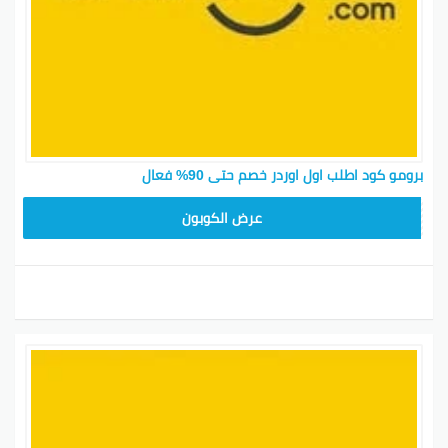
برومو كود اطلب اول اوردر خصم حتى 90% فعال
ETLOOB50
عرض الكوبون