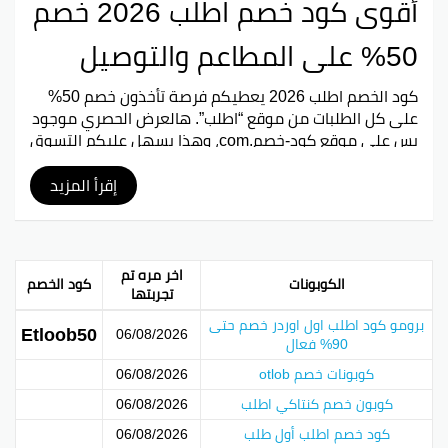
أقوى كود خصم اطلب 2026 خصم
50% على المطاعم والتوصيل
كود الخصم اطلب 2026 يعطيكم فرصة تأخذون خصم 50%
على كل الطلبات من موقع “اطلب”. هالعرض الحصري موجود
بس على موقع كود-خصم.com، وهذا يسهل عليكم التسوق
ويخلي الأمور أسهل وأريح. عشان كذا، نصيحة لكل الزبائن
استخدموا هالكود حتى توفرون أكثر أثناء التسوق.
إقرأ المزيد
بينتيريست
جوجل بلس
تويتر
فيسبوك
اخر مره تم
الكوبونات
كود الخصم
تجربتها
برومو كود اطلب اول اوردر خصم حتى
Etloob50
06/08/2026
90% فعال
كوبونات خصم otlob
06/08/2026
كوبون خصم كنتاكي اطلب
06/08/2026
كود خصم اطلب أول طلب
06/08/2026