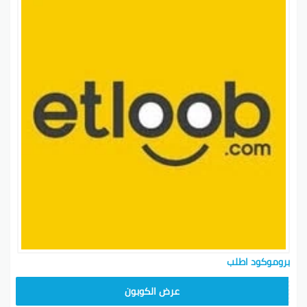
بروموكود اطلب
عرض الكوبون