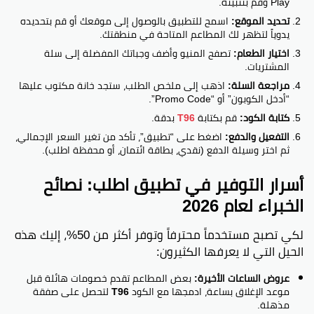
Play وقم بتثبيته.
تحديد الموقع:
اسمح للتطبيق بالوصول إلى موقعك أو قم بتحديده
يدوياً لتظهر لك المطاعم المتاحة في منطقتك.
اختيار الطعام:
تصفح المنيو وأضف وجباتك المفضلة إلى سلة
المشتريات.
مراجعة السلة:
اذهب إلى ملخص الطلب، ستجد خانة مكتوب عليها
“أدخل الكوبون” أو “Promo Code”.
كتابة الكود:
قم بكتابة
T96
بدقة.
التفعيل والدفع:
اضغط على “تطبيق”، تأكد من تغير السعر الإجمالي،
ثم اختر وسيلة الدفع (نقدي، بطاقة ائتمان، أو محفظة اطلب).
أسرار التوفير في تطبيق اطلب: نصائح
الخبراء لعام 2026
لكي تصبح مستخدماً محترفاً وتوفر أكثر من 50%، إليك هذه
الحيل التي لا يعرفها الكثيرون:
عروض الساعات الأخيرة:
بعض المطاعم تقدم خصومات هائلة قبل
موعد الإغلاق بساعة، ادمجها مع الكود
T96
لتحصل على صفقة
مذهلة.