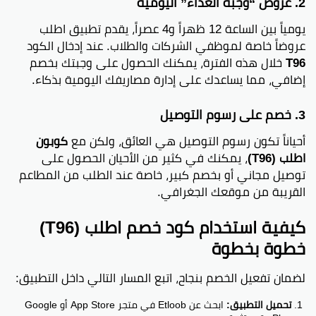
2. عروض “وجبة الغداء” اليومية
يومياً بين الساعة 12 ظهراً و4 عصراً، يقدم تطبيق اطلب
عروضاً خاصة لموظفي الشركات والطلاب. عند إدخال الكود
T96
خلال هذه الفترة، يمكنك الحصول على وجبتك بخصم
إضافي، مما يساعدك على إدارة مصاريفك اليومية بذكاء.
3. خصم على رسوم التوصيل
أحياناً تكون رسوم التوصيل هي العائق، ولكن مع
كوبون
اطلب (T96)
، يمكنك في كثير من الأحيان الحصول على
توصيل مجاني أو بخصم كبير، خاصة عند الطلب من المطاعم
القريبة من موقعك الجغرافي.
كيفية استخدام كود خصم اطلب (T96)
خطوة بخطوة
لضمان تفعيل الخصم بنجاح، اتبع المسار التالي داخل التطبيق:
تحميل التطبيق:
ابحث عن Etloob في متجر App Store أو Google