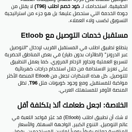
الحقيقية. استخدامك لـ
كود خصم اطلب (T96)
لا يقلل من
جودة الخدمة التي ستحصل عليها؛ بل هو جزء من استراتيجية
التسويق لكسب ولاء العملاء.
مستقبل خدمات التوصيل مع Etloob
يتطلع تطبيق اطلب في المستقبل القريب لإدخال “التوصيل
عبر الدرونز” (الطائرات بدون طيار) في بعض المناطق الحضرية
لتسريع العملية وتجاوز الزحام المروري. كما يعمل التطبيق
على تعزيز الاستدامة من خلال استخدام دراجات كهربائية
للتوصيل. كل هذه الابتكارات تجعل من Etloob المنصة الأكثر
مواكبة للمستقبل، ومع وجود كوبونات مثل
T96
، تظل
المنصة الأوفر للمستهلك العربي.
الخلاصة: اجعل طعامك ألذ بتكلفة أقل
لا شك أن تطبيق اطلب (Etloob) قد غيّر قواعد اللعبة في
عالم التوصيل. التنوع الكبير، الواجهة السهلة، والأسعار
المنافسة جعلته رفيقاً يومياً لملايين المستخدمين. بفضل