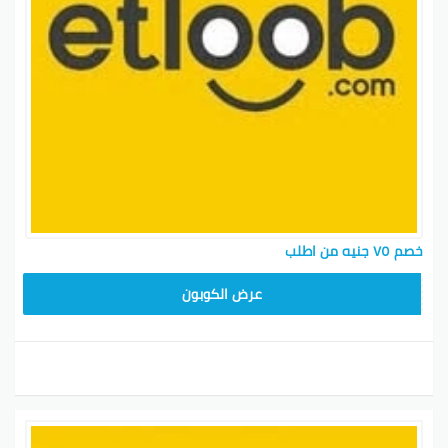
خصم ٧٥ جنيه من اطلب
عرض الكوبون