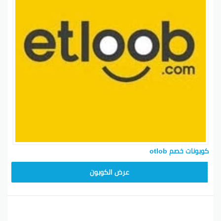
كوبونات خصم otlob
عرض الكوبون