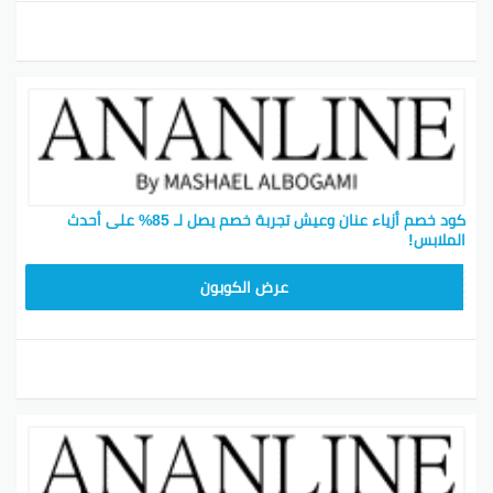
“`
بينتيريست
جوجل بلس
تويتر
فيسبوك
كود خصم أزياء عنان وعيش تجربة خصم يصل لـ 85% على أحدث
الملابس!
ZKXCCG
عرض الكوبون