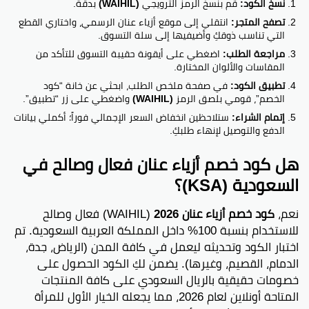
نسخ الكود:
قم بنسخ الرمز الترويجي
(WAIHIL)
بدقة.
تصفح المتجر:
انتقلي إلى موقع أزياء عنان الرسمي، واختاري القطع
التي تناسب ذوقكِ وأضيفيها إلى سلة التسوق.
مراجعة الطلب:
اضغطي على أيقونة حقيبة التسوق للتأكد من
المقاسات والألوان المختارة.
تطبيق الكود:
في صفحة ملخص الطلب، ابحثي عن خانة “كود
الخصم”، قومي بلصق الرمز
(WAIHIL)
واضغطي على زر “تطبيق”.
إتمام الشراء:
ستلاحظين انخفاض السعر الإجمالي فوراً؛ أكملي بيانات
الدفع والتوصيل لإنهاء طلبكِ.
هل كود خصم أزياء عنان فعال وصالح في
السعودية (KSA)؟
نعم،
كود خصم أزياء عنان 2026
(WAIHIL) فعال وصالح
للاستخدام بنسبة 100% داخل المملكة العربية السعودية. تم
اختبار الكود وتحديثه ليعمل في كافة المدن (الرياض، جدة،
الدمام، القصيم، وغيرها). يضمن لكِ الكود الحصول على
خصومات حقيقية بالريال السعودي على كافة المنتجات
المتاحة أونلاين لعام 2026، مما يجعله الخيار الأول للمرأة