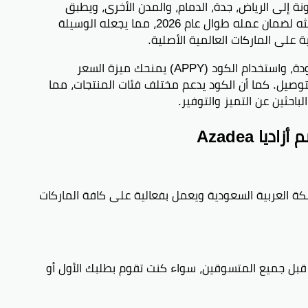
 إلى الرياض، جدة، الدمام، والمدن الأخرى، ويطبق
الخصم بالريال السعودي. تم اختبار الكود وتحديثه لضمان عمله طوال عام 2026، مما يجعله الوسيلة
على الماركات العالمية الأصلية.
تلتزم مجموعة أزاديا بتقديم منتجات عالية الجودة، واستخدام الكود (APPY) يمنحك ميزة السعر
توصيل. كما أن الكود يدعم مختلف فئات المنتجات، مما
باحثين عن التميز والتوفير.
ا Azadea
 العربية السعودية ويعمل بفعالية على كافة الماركات
لح للاستخدام من قبل جميع المتسوقين، سواء كنت تقوم بطلبك الأول أو