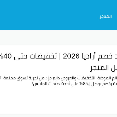
المتاجر
ل المتجر
لم الموضة، التخفيضات والعروض دايم جزء من تجربة تسوق ممتعة. أز
ة بخصم يوصل ل
85%
على أحدث صيحات الملابس!
تحصل على الخصم؟
ّك تشتري، استخدم
كود خصم أزاديا
عشان تحصل على هالخصم الرائع. ا
ار الملابس اللي تعجبك.