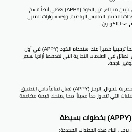
إذا كنت من محبي اللياقة البدنية أو ترغب في تزيين منزلك، فإن الكود (APPY) يغطي أيضاً قسم
ت التخييم، الملابس الرياضية، وإكسسوارات المنزل
م هذا الكوبون.
يرحب أزاديا بالمتسوقين الجدد عبر منحهم خصماً ترحيبياً مميزاً عند استخدام الكود (APPY) في أول
الهائل في العلامات التجارية التي تقدمها أزاديا بسعر
فير ناجحة.
يوفر تطبيق أزاديا تجربة تسوق أسرع وعروضاً حصرية للجوال. الرمز (APPY) فعال تماماً داخل التطبيق،
طلبات التي تتجاوز حداً معيناً، مما يمنحك قيمة مضاعفة
ة
يرجى اتباع هذه الخطوات المحددة: