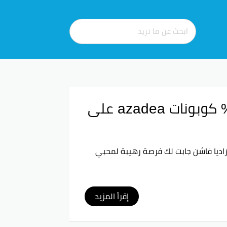
كود خصم أزاديا 2026 | تخفيضات حتى 40% كوبونات azadea على
اديا فاشن جابت لك فرصة رهيبة لمحبي
إقرأ المزيد
لطريقة سهلة بس تابع الخطوات هذي: