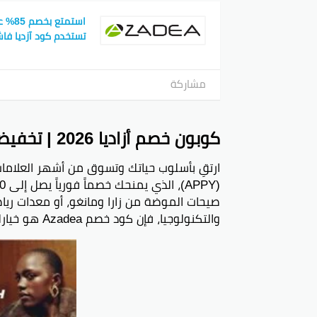
استمت
تستخدم كود آزديا فا
مشاركة
كوبون خصم أزاديا 2026 | تخفيضات حتى 40%
ارتقِ بأسلوب حياتك وتسوق من أشهر العلامات 
صيحات الموضة من زارا ومانغو، أو معدات ريا
والتكنولوجيا، فإن كود خصم Azadea هو خيارك الأمثل للتوفير في المملكة العربية السعودية.