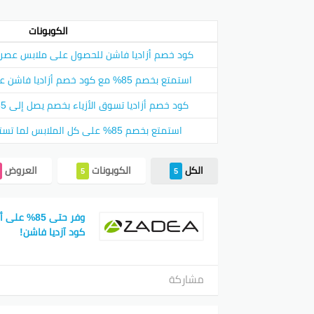
روح
الكوبونات
حط 
تأك
كود خصم أزاديا فاشن للحصول على ملابس عصرية 
استمتع بخصم 85% مع كود خصم أزاديا فاشن على كل الملابس والأزياء
ليش ت
كود خصم أزاديا تسوق الأزياء بخصم يصل إلى 85% مع أفضل العروض!
أزاديا
استمتع بخصم 85% على كل الملابس لما تستخدم كود آزديا فاشن!
تصا
جود
الكل
الكوبونات
العروض
تنو
5
5
عرض م
وفر حتى 85%
هالعرض
كود آزديا فاشن!
لـ
85%
مشاركة