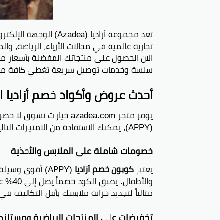
سلسة وخدمات توصيل سريعة تغطي كافة مد
أحدث عروض وأكواد خصم أزاديا الم
يوفر متجر azadea.com خيارا
(APPY)، يمكنك الاستفادة من الامتيازات التالية:
خصومات شاملة على الملابس والأحذية
يعتبر
كوبون خصم أزاديا
(APPY) أقوى وس
والأطف
مثالياً لتجديد خزانة ملابسك بأقل التكاليف في م
تخفيضات على المنتجات الرياضية ومستلزم