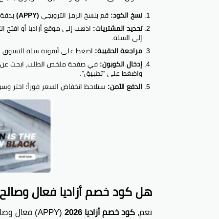
نسخ الكود:
قم بنسخ الرمز الترويجي
(APPY)
بدقة ل
تحديد المشتريات:
اذهب إلى موقع أزاديا أو افتح ال
إلى السلة.
مراجعة الحقيبة:
اضغط على أيقونة سلة التسوق للت
إدخال الكوبون:
في صفحة ملخص الطلب، ابحث عن حقل “كود الخصم” أو
واضغط على “تطبيق”.
الدفع الآمن:
ستلاحظ انخفاض السعر فوراً؛ اختر وسي
هل كود خصم أزاديا فعال وصالح في
نعم،
كود خصم أزاديا 2026