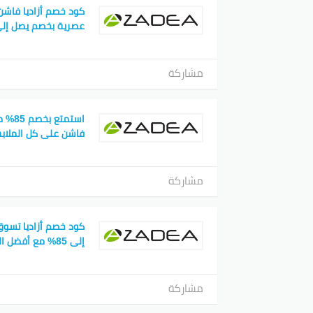
كود خصم أزاديا فاش
عصرية بخصم يصل إلى 5
مشاركة
لا تفو
الخاص
استمتع
جهز نف
فاشن على كل الملابس
بي
مشاركة
كود خصم أزاديا تسوق
إلى 85% مع أفضل العروض!
مشاركة