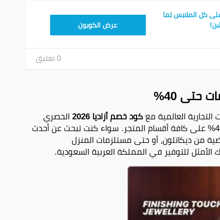
ع بخصم 85% على كل الملابس لما
APPY
شن!
عرض الكوبون
0 تعليق
التجارية العالمية مع
كود خصم أزاديا 2026
الحصري
(APPY)، الذي يمنحك خصماً فورياً يصل إلى 40% على كافة أقسام المتجر. سواء كنت تبحث عن أحدث
ضية من ديكاتلون، أو حتى مستلزمات المنزل