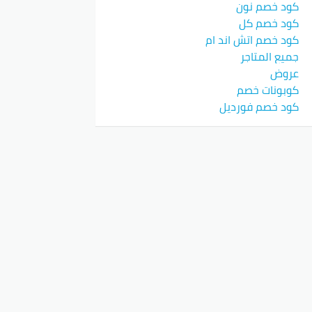
كود خصم نون
أزاديا
كود خصم كل
سسوارات عصرية
كود خصم اتش اند ام
تحقق من الموقع)
جميع المتاجر
عروض
خصم أزاديا فاشن
، الكل يقدر يطور ستايله
كوبونات خصم
كود خصم فورديل
لخصم المذهل الحين!