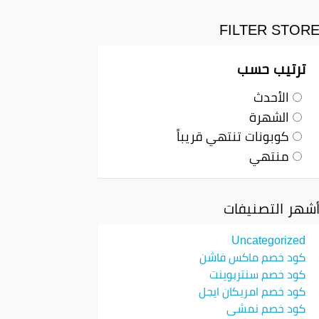
FILTER STOR
ترتيب حسب
الأحدث
 من الملابس العصرية تناسب جميع الأذواق.
الشهرة
كوبونات تنتهي قريباً
منتهي
شهر التصنيفات
ء ثانية. يعني تقدر تستفيد من خصم يوصل
Uncategorized
كود خصم ماكس فاشن
كود خصم سنتربوينت
لوصف
كود خصم امريكان ايجل
لـ85%
كود خصم نمشي