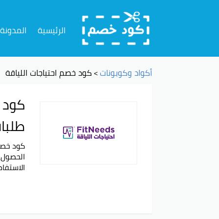
تخطي
إلى
الرئيسية
المدونة
المحتوى
أكواد وكوبونات
كود خصم احتياجات اللياقة
>
طلبا
الاستفا
التكاليف
بينتي