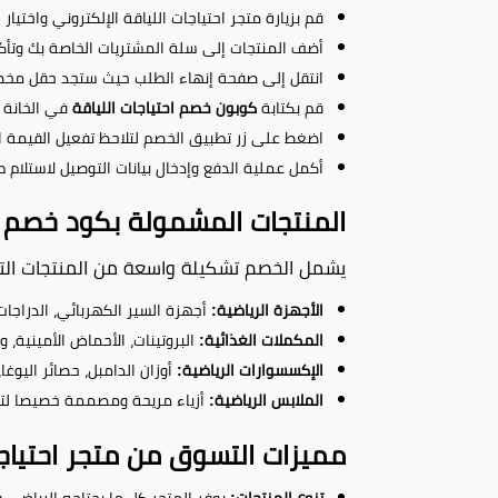
قم بزيارة متجر احتياجات اللياقة الإلكتروني واختيا
أضف المنتجات إلى سلة المشتريات الخاصة بك وتأكد
انتقل إلى صفحة إنهاء الطلب حيث ستجد حقل مخص
قم بكتابة
كوبون خصم احتياجات اللياقة
في الخانة 
اضغط على زر تطبيق الخصم لتلاحظ تفعيل القيمة ا
أكمل عملية الدفع وإدخال بيانات التوصيل لاستلام ط
المنتجات المشمولة بكود خصم اح
يشمل الخصم تشكيلة واسعة من المنتجات التي
الأجهزة الرياضية:
أجهزة السير الكهربائي، الدراجات 
المكملات الغذائية:
البروتينات، الأحماض الأمينية، و
الإكسسوارات الرياضية:
أوزان الدامبل، حصائر اليوغا
الملابس الرياضية:
أزياء مريحة ومصممة خصيصا لتحم
مميزات التسوق من متجر احتياجا
تنوع المنتجات:
يوفر المتجر كل ما يحتاجه الرياض