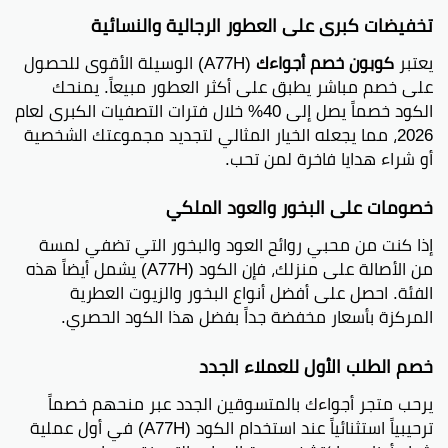
تخفيضات كبرى على العطور الرجالية والنسائية
يعتبر
كوبون خصم أجواءك
(A77H) الوسيلة الأقوى للحصول
على خصم مباشر يطبق على أكثر العطور مبيعاً. يمنحك
الكود خصماً يصل إلى 40% خلال فترات التصفيات الكبرى لعام
2026، مما يجعله الخيار المثالي لتجديد مجموعتك الشخصية
أو شراء هدايا فاخرة لمن تحب.
خصومات على البخور والعود الملكي
إذا كنت من محبي روائح العود والبخور التي تضفي لمسة
من الأصالة على منزلك، فإن الكود (A77H) يشمل أيضاً هذه
الفئة. احصل على أفضل أنواع البخور والزيوت العطرية
المركزة بأسعار مخفضة جداً بفضل هذا الكود الحصري.
خصم الطلب الأول للعملاء الجدد
يرحب متجر أجواءك بالمتسوقين الجدد عبر منحهم خصماً
ترحيبياً استثنائياً عند استخدام الكود (A77H) في أول عملية