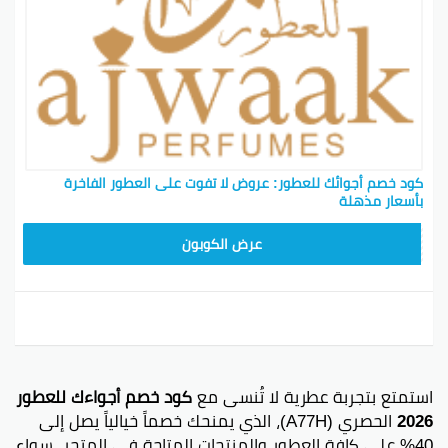
كود خصم أجوائك للعطور: عروض لا تفوت على العطور الفاخرة
بأسعار مذهلة
SAVPAU
عرض الكوبون
استمتع بتجربة عطرية لا تُنسى مع
كود خصم أجواءك للعطور
2026
الحصري (A77H)، الذي يمنحك خصماً خيالياً يصل إلى
40% على كافة العطور والمنتجات المتاحة في المتجر. سواء