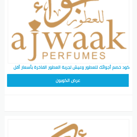
الميزة
الوصف
خصم فوري
خصم يُطبق مباشرةً عند الشراء
سهل الاستخدام
إدخال بسيط للكود
خصومات حصرية
عروض مخصصة للزبائن
مجموعة متنوعة
خيارات عطرية متعددة
فرصة متكررة
إمكانية استخدام الكود أكثر من مرة
كود خصم أجوائك للعطور وعيش تجربة العطور الفاخرة بأسعار أقل
فلا تفوتوا هذه الفرصة وابدأوا تسوق عطوركم الآن مع كود
خصم أجوائك للعطور!
SAVPAU
عرض الكوبون
بينتيريست
جوجل بلس
تويتر
فيسبوك