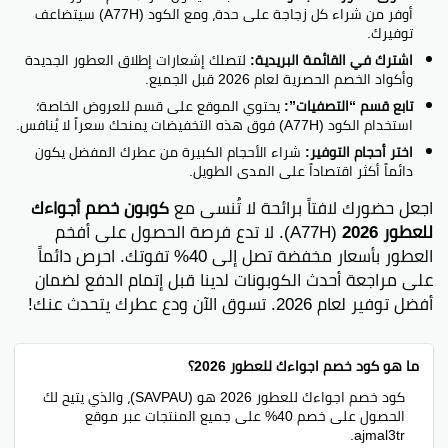
أوفر من شراء كل زجاجة على حدة، ومع الكود (A77H) سيتضاعف
توفيرك.
اشترك في القائمة البريدية:
لتصلك إشعارات إطلاق العطور الجديدة
وأكواد الخصم الحصرية لعام 2026 قبل الجميع.
تابع قسم “التصفيات”:
يحتوي الموقع على قسم للعروض الخاصة؛
استخدام الكود (A77H) فوق هذه التخفيضات يمنحك سعراً لا يُنافس.
اختر أحجام التوفير:
شراء الأحجام الكبيرة من عطرك المفضل يكون
دائماً أكثر اقتصاداً على المدى الطويل.
اجعل حضورك لافتاً برائحة لا تُنسى مع
كوبون خصم أجواءك
للعطور 2026
(A77H). لا تدع فرصة الحصول على أفخم
العطور بأسعار مخفضة تصل إلى 40% تفوتك. احرص دائماً
على مراجعة أحدث الكوبونات لدينا قبل إتمام الدفع لضمان
أفضل توفير لعام 2026. تسوق الآن ودع عطرك يتحدث عنك!
ما هو كود خصم اجواءك للعطور 2026؟
كود خصم اجواءك للعطور 2026 هو (SAVPAU)، والذي يتيح لك
الحصول على خصم 40% على جميع المنتجات عبر موقع
ajmal3tr.