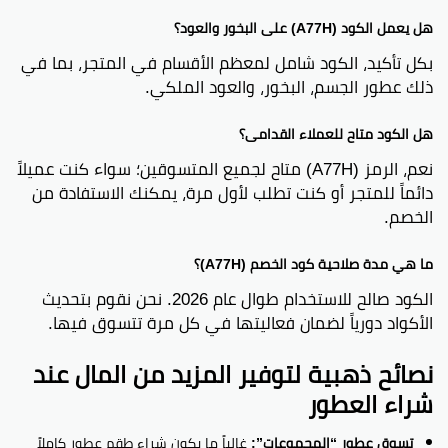
هل يعمل الكود (A77H) على البخور والعود؟
بكل تأكيد، الكود شامل لمعظم الأقسام في المتجر، بما في
ذلك عطور الجسم، البخور، والعود الملكي.
هل الكود متاح للعملاء القدامى؟
نعم، الرمز (A77H) متاح لجميع المتسوقين؛ سواء كنت عميلاً
دائماً للمتجر أو كنت تطلب لأول مرة، يمكنك الاستفادة من
الخصم.
ما هي مدة صلاحية كود الخصم (A77H)؟
الكود صالح للاستخدام طوال عام 2026. نحن نقوم بتحديث
الأكواد دورياً لضمان فعاليتها في كل مرة تتسوق فيها.
نصائح ذهبية لتوفير المزيد من المال عند
شراء العطور
تسوق عطور “المجموعات”:
غالباً ما يكون شراء طقم عطور كاملاً