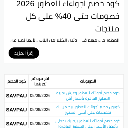
كود خصم اجواءك للعطور 2026
خصومات حتى 40% على كل
منتجات
العطور جزء مهم في روتين الكثير من الناس، لأنها تعبر عن
شخصياتهم وذوقهم الخاص. ولأنها أكثر من مجرد رائحة
حلوة، من المهم الحصول على عطور فاخرة بأسعار مقبولة.
إقرأ المزيد
هنا يأتي دور “أجوائك للعطور” اللي بتوفر كود خصم خاص،
علشان العملاء يستمتعوا بأجود أنواع العطور بأسعار مغرية.
استمتع بخصم فوري من أجوائك للعطور باستخدام الكود
اخر مره تم
الكوبونات
كود الخصم
الخاص!
تجربتها
الكود اللي بيقدموه من “أجوائك للعطور” سهل الاستخدام.
كود خصم أجوائك للعطور وعيش تجربة
SAVPAU
08/08/2026
العطور الفاخرة بأسعار أقل
بمجرد إدخال الكود في خانة الخصم أثناء الشراء، تقدر
تستفيد من تخفيض فوري على أسعار العطور اللي تحبها.
كوبون خصم أجوائك للعطور بيضمن لك
SAVPAU
08/08/2026
هالطريقة السريعة تخلي التسوق تجربة ممتعة وموفرة
تخفيضات على أحلى العطور
للوقت.
كود خصم أجوائك للعطور بيخليك تحظى
SAVPAU
08/08/2026
بأفضل الأسعار على العطور الفاخرة!