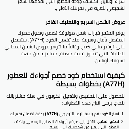
شراء أونلاين. اكتشف جودة العطور التي نقدمها بسعر
تشجيعي للغاية في تجربتك الأولى.
عروض الشحن السريع والتغليف الفاخر
يوفر المتجر خيارات شحن موثوقة تضمن وصول عطرك
المفضل بأمان وسرعة. عند تفعيل الكود (A77H)، ستحصل
على توفير مالي كبير، وغالباً ما تتوفر عروض الشحن المجاني
للطلبات التي تتجاوز قيمة معينة، مما يزيد من متعة
تسوقك أونلاين.
كيفية استخدام كود خصم أجواءك للعطور
(A77H) بخطوات بسيطة
للحصول على التخفيض وتفعيل الكوبون في سلة مشترياتك
بنجاح، يرجى اتباع هذه الخطوات:
نسخ الكود:
قم بنسخ الرمز الترويجي
(A77H)
بدقة لضمان تفعيله.
تصفح المتجر:
انتقل إلى موقع أجواءك للعطور الرسمي، واضف
العطور التي تعبر عن شخصيتك إلى السلة.