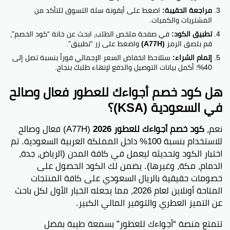
مراجعة الحقيبة:
اضغط على أيقونة سلة التسوق للتأكد من
المشتريات والكميات.
تطبيق الكود:
في صفحة ملخص الطلب، ابحث عن خانة “كود الخصم”،
قم بلصق الرمز
(A77H)
واضغط على زر “تطبيق”.
إتمام الشراء:
ستلاحظ انخفاض السعر الإجمالي فوراً بنسبة تصل إلى
40%؛ أكمل بيانات التوصيل والدفع لإنهاء طلبك بنجاح.
هل كود خصم أجواءك للعطور فعال وصالح
في السعودية (KSA)؟
نعم،
كود خصم أجواءك للعطور 2026
(A77H) فعال وصالح
للاستخدام بنسبة 100% داخل المملكة العربية السعودية. تم
اختبار الكود وتحديثه ليعمل في كافة المدن (الرياض، جدة،
الدمام، مكة، وغيرها). يضمن لك الكود الحصول على
خصومات حقيقية بالريال السعودي على كافة المنتجات
المتاحة أونلاين لعام 2026، مما يجعله الخيار الأول لكل باحث
عن التميز العطري والتوفير المالي الكبير.
تتمتع منصة “أجواءك للعطور” بسمعة طيبة بفضل