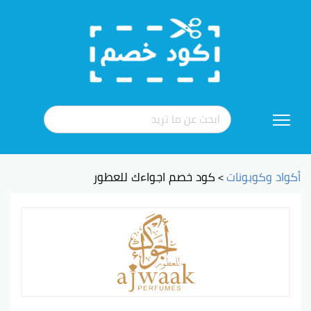
تخطي
إلى
المحتوى
أكواد وكوبونات
كود خصم اجواءك للعطور
>