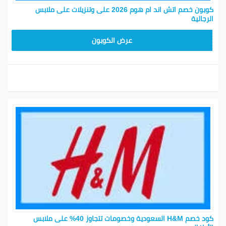
طريقة ارجاع مشترياتك لـ اتش اند ام
كوبون خصم اتش اند ام هوم 2026 على وتنزيلات على ملابس
الرجالية
الخطوة 1: اتصل بمركز خدمة العملاء على 92000-2482
Z2G1
وقل لهم إنك حاب ترجع المنتجات. قدم البيانات اللازمة
عرض الكوبون
لهم.
الخطوة 2: راح تستلم رسالة من أرامكس، تحتوي على
رقم AWB.
الخطوة 3: انسخ رقم بوليصة الشحن AWB للحزمة أو
اطبع العلامة والثبتها.
الخطوة 4: راح تتلقى مكالمة من أرامكس للتأكيد.
الخطوة 5: طلبك راح يتراجع بناءً على التأكيد.
استرجاع المال من اتش اند ام
استرداد الأموال بيتم عند استرجاع طلبك، حيتم استرداد المبلغ
بعد ما نستلم المنتجات المرتجعة مع مراعاة استثناءات
الشحن. نعمل لك استرداد نقدي خلال 5 أيام من استلام
الطلب. وفي عمليات الاسترداد، حتكون عملية مجانية
كود خصم H&M السعودية وخصومات تتجاوز 40% على ملابس
وسريعة كما هو موضح سابقاً.