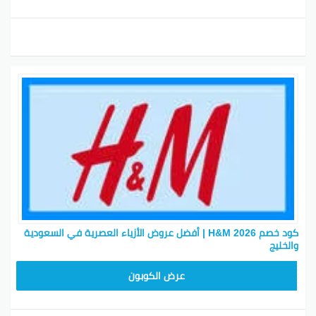
أفضل الملابس من اتش اند أم
احصل على أسلوب جميل مع التركيز على تصاميم مستدامة
تدوم لسنوات بخزانة ملابسك، سواء كنت محتاج بعض
الأساسيات أو تجديد خزانة ملابسك بالكامل، كتالوج ملابس
H&M حيساعدك تلبس وتبهر الكل. مع H&M، أصبح التسوق
أونلاين أسهل بفضل مجموعات كبيرة من الفئات وخيارات
التصفية. سواء كنت تبحث عن بعض ملابس الأطفال أو
سترات جديدة للموسم الجاي، راح تلاقي اللي تحتاجه.
كود خصم H&M 2026 | أفضل عروض الأزياء العصرية في السعودية
استمتع بالتسوق الآمن لملابس الأمومة والفساتين
والخليج
والملابس المنزلية مع العلم أنهم يقدمون خيارات متنوعة
Z2G1
من الأحجام والأساليب لكل المنتجات، وكمان فوائد خصم اتش
عرض الكوبون
اند ام لو استخدمت كود خاص. وفّر فلوسك مع كوبونات
وهدايا من اتش اند ام اليوم!