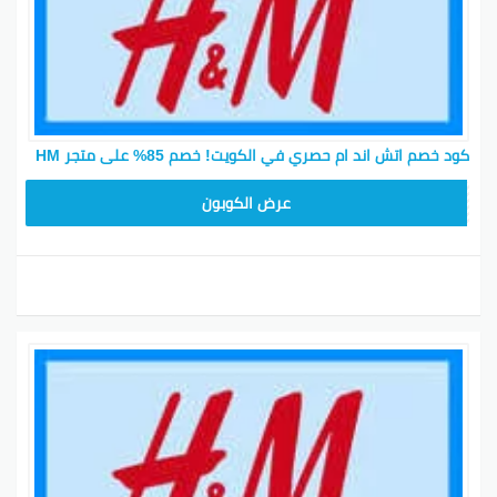
أفضل التخفيضات من اتش اند ام
تأسست إتش آند إم في عام 1947، وبتعتبر علامة عالمية
للأزياء رائدة في تصميم التعاون مع مصممين مشهورين
مثل كارل لاغرفيلد، ستيلا مكارتني، وغيرهم. هنا في
موقعنا، نبغى نوفر لك فرصة لتوفير فلوسك. لذلك، دايماً
بنبحث عن أحدث رموز الخصم، الصفقات والتخفيضات من اتش
كود خصم اتش اند ام حصري في الكويت! خصم 85% على متجر HM
اند ام لمساعدتك في البحث عن أحسن الأسعار. قبل ما تروح
لموقع إتش آند إم، تأكد من تطلع على عروضنا وتوفير
Z4WJ
عرض الكوبون
فلوسك.
أفضل الملابس من اتش اند أم
H&M بتقدم ملابس ومنتجات أخرى بأسعار معقولة تناسب
الجميع. منذ بدايتها، وهي تقدم أزياء وخدمات تساعد الناس
على التعبير عن أسلوبهم الشخصي بطريقة سهلة. مع إتش
آند إم، تقدر تلاقي الملابس المثالية للجميع. إتش آند إم
عندها الكثير لتعطيه.
تركز اتش اند إم على تقديم الأفضل، وبتضمن لك جودة
منتجاتك علشان تتسوق بلا قلق. دائماً هناك لدعمك بأفضل