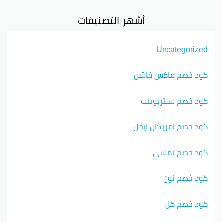
الملابس
أشهر التصنيفات
إذا عندك تنورة أو بنطول قديم وتبي تتخلص منه، ليش ما
ترجعها لـ اتش اند أم؟ هذا يساعدك توفر أكتر في مشترياتك.
اتش اند أم تقبل الملابس القديمة وحتى لو كانت فيها
Uncategorized
ثقوب، بيتم إعادة استخدامها.
كود خصم ماكس فاشن
وهذا يساعد على المحافظة على كوكبنا ويسمح لك بشراء
ملابس جديدة بدون تكاليف مبالغ فيها. يمكن تعتبر
المكافآت من إعادة الملابس ذات قيمة كبيرة!
كود خصم سنتربوينت
ماذا تتوقع من يوم الجمعة الأسود في اتش اند أم؟
كود خصم امريكان ايجل
في السنة الماضية، اتش اند أم قدمت رمز خصم 20% بدون
إي حد أدنى للشراء! لا تفوت يوم الجمعة السوداء 2026 في
اتش آند إم.
كود خصم نمشي
كيف تستخدم كود خصم اتش اند ام؟
كود خصم نون
استفد من الخصومات اللي متاحة عندك، وتأكد من استخدام
الرموز الصحيحة. أول شيء نجي لآخر الصفحة ونشوف
الرموز، بعد كذا انسخ الكود واستخدمه في الدفع.
كود خصم كل
ومثل ما واضح بالصورة، ألصق كود خصم اتش اند ام في