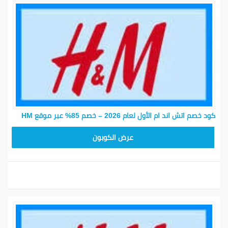
تمت إزالة الخصومات ورموز خصم حصرية لأعضاء النادي
لزيادة خصم إضافي بـ 10% على همشترياتهم. مع المئات
من العروض على الموقع، لا تفوت مبيعات H&M اللي تبدأ
قبل عيد الشكر بوقت حتى استغل الفرصة. الوقت الحالي
هو الأفضل لإعادة تنظيم خزانة ملابسك للموسم الجديد.
التسوق من إتش اند أم
كود خصم اتش اند ام الأول لعام 2026 – خصم 85% عبر موقع HM
Z4WJ
عرض الكوبون
أفضل التخفيضات من اتش اند ام
H&M علامة تجارية ملابس عالمية لها فروع في 62 دولة.