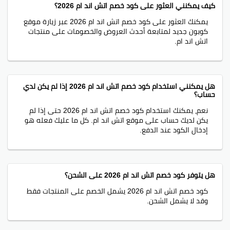
كيف يمكنني العثور على كود خصم اتش اند ام 2026؟
كوبون خصم اتش ام
يمكنك العثور على كود خصم اتش اند ام 2026 عبر زيارة موقع
كوبون خصم اتش اند ام
كوبون جديد لمتابعة أحدث العروض والخصومات على منتجات
اتش اند ام.
ما هي سياسة الإرجاع لـ اتش اند ام؟
H&M ترحب بإرجاع أي منتج غير مناسب خلال 28 يوم بشرط أن
تكون في حالة جديدة. انتبه، أن شروط الإرجاع قد تختلف
هل يمكنني استخدام كود خصم اتش اند ام 2026 إذا لم يكن لدي
حسب العروض.
حساب؟
نعم، يمكنك استخدام كود خصم اتش اند ام 2026 حتى إذا لم
كيف سأعرف أنه تمت معالجة إرجاعي؟
يكن لديك حساب على موقع اتش اند ام. كل ما عليك فعله هو
إدخال الكود عند الدفع.
بعد استلام الشحنة، ستحصل على إشعار بأنهم استقبلوا
الطرد. سيتم رد أموالك بنفس طريقة الدفع خلال 14 يوم،
بشرط أنهم استلموا العنصر.
هل يتوفر كود خصم اتش اند ام 2026 على الشحن؟
ما هي ميزات برنامج الولاء لـ اتش اند ام؟
كود خصم اتش اند ام 2026 يشمل الخصم على المنتجات فقط
أسهل طريقة لتقليل مصاريفك في اتش اند ام هي
وقد لا يشمل الشحن.
الانضمام لبرنامج الولاء. يكسب الأعضاء 1 نقطة عن كل يورو
وينتظرون عروض حصرية وخصومات لأعضاء فقط. مع أكثر من
500 نقطة، تكسب مزايا مثل شحن مجاني، تجارب خاصة،