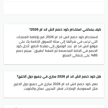
التسوق من إتش اند أم
إليك شوية نصائح وحيل لمزيد من التوفير في اتش اند ام مع
كود خصم اتش اند ام:
كيف يمكنني استخدام كود خصم اتش اند ام 2026؟
قم بزيارة موقعنا دائماً لأننا نقدم أحدث كود خصم اتش اند
لاستخدام كود خصم اتش اند ام 2026، قم بإضافة المنتجات
التي ترغب في شرائها إلى سلة التسوق الخاصة بك على
ام، وعضويتك في النشرة الإخبارية توفر لك أفضل العروض
موقع اتش اند ام. عند الوصول إلى صفحة الدفع، أدخل كود
مباشرة لبريدك.
الخصم في الخانة المخصصة ثم اضغط 'تطبيق'. سيتم خصم
85% على إجمالي المبلغ.
تأكد من تدقيق قسم العروض على موقع إتش آند إم
للحصول على أحدث المعلومات الترويجية وتخفيضات اتش اند
ام. تابع H&M على وسائل التواصل الاجتماعي عشان تتابع
أحدث العروض.
هل كود خصم اتش اند ام 2026 ساري في جميع دول الخليج؟
سجل في نشرتنا لآخر العروض وكود خصم خاص بالعروض مثل
نعم، كود خصم اتش اند ام 2026 ساري في جميع دول الخليج
H&M وغيرها.
مثل السعودية، الإمارات، قطر، البحرين، عمان والكويت.
كود خصم اتش اند ام
كود خصم اتش اند ام 25