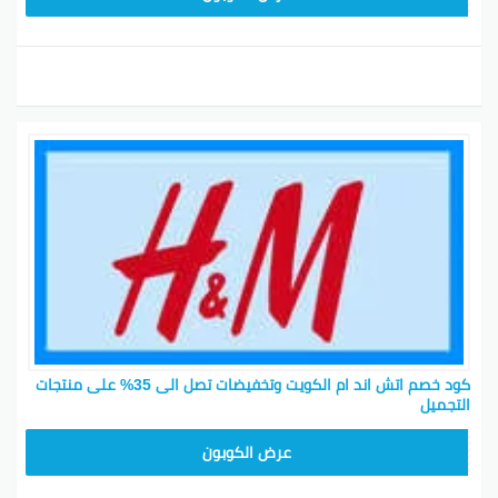
إلغاء طلبك من اتش اند ام
إذا تبي تلغي طلبك، تقدر تسوي هذا عن طريق اتصال بقسم
خدمة العملاء على 92000-2482 خلال ساعات العمل،
ويكون هذا خلال ساعة واحدة بعد الطلب. دفعك بواسطة
بطاقة ائتمان أو كينت، حنرد المبلغ في أقرب وقت. لا نتحمل
مسؤولية الوقت الذي يستغرقه مصرفك في إعادة
معاملتك.
تذكر أنه ما نقدر نقبل الإلغاء بعد مرور الوقت المحدد، لكن
ممكن تسوي إلغاء وفق التعليمات الخاصة بالاسترداد.
أفضل طرق وكود خصم اتش اند ام السعودية ونصائح
كود خصم اتش اند ام الكويت وتخفيضات تصل الى 35% على منتجات
التجميل
Z2G1
عرض الكوبون