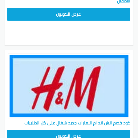
الأطفال
هنا تفاصيل عن عملية رد الأموال مننا.
Z2G1
عرض الكوبون
البلد/
سداد
الدفع نقداً
بطاقة
بطاقة سحب
طريقة
(السعودية
عند
ائتمان
آلي/كي نت
الدفع
فقط)
الاستلام
بطاقة
بطاقة
بطاقة
الكويت
لا ينطبق
ائتمان
الشايع
الشايع
بطاقة
بطاقة سحب
بطاقة
الإمارات
لا ينطبق
ائتمان
آلي
الشايع
السعودي
بطاقة
بطاقة سحب
سداد
نقداً
ة
ائتمان
آلي
إذاً، عندما تُذكر بطاقة الشايع، تعني بطاقات الهدايا أو
بطاقات إرجاع يمكن استخدامها للمشتريات اللاحقة فقط في
المتاجر وليست في الإنترنت.
كود خصم اتش اند ام الامارات جديد شغال على كل الطلبيات
Z2G1
عرض الكوبون