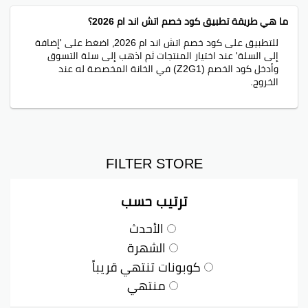
وعروض محدودة.
ما هي طريقة تطبيق كود خصم اتش اند ام 2026؟
للتطبيق على كود خصم اتش اند ام 2026، اضغط على 'إضافة
برنامج الولاء لإتش آند إم
إلى السلة' عند اختيار المنتجات ثم اذهب إلى سلة التسوق
وأدخل كود الخصم (Z2G1) في الخانة المخصصة له عند
برنامج H&M Rewards يعمل لتحويل التسوق لمزايا
الخروج.
ممميزة، يأمن لك الحصول على أحدث الصيحات. سجل عبر
التطبيق أو الموقع واحصل على عرض ترحيبي بخصم 10%.
كيف تستفيد من أفضل عروض H&M؟
H&M تقدم الكثير من الفرص من خلال برنامج ولاء كبير،
FILTER STORE
فتأكد من اشترك في النشرة الإخبارية للبقاء على علم بأحدث
الخصومات. اتبعنا على مواقع التواصل الاجتماعي عشان تتابع
ترتيب حسب
أحدث قصص الموضة.
الأحدث
أخيراً، تذكر أنك تقدر تعيد الملابس القديمة إلى اتش آند أم
الشهرة
وتستبدلها بقسائم جديدة. فكر في إعادة الملابس اللي ما
تستخدمها، وفر فلوسك وكلنا نربح!
كوبونات تنتهي قريباً
منتهي
أفضل كود خصم اتش اند ام على