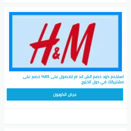
كود خصم اتش اند ام مصر
فريق تصميم H&M الموهوب قدم عروض مغرية عالملابس
والأحذية لكل أفراد العيلة! جدد خزانتك مع أحدث أزياء اتش
آند إم بخصومات تصل لـ 70% بحلول الجمعة السوداء، اللي
حتكون حوالي 27 يوليو 2026. إذا كنت تدور على شيء
يناسب السهرات أو بس تبي حاجة للاسترخاء، فنحن جلبنا لك
استخدم كود خصم اتش اند ام للحصول على 85% خصم على
أفضل العروض والنصائح هنا!
مشترياتك في دول الخليج
لتحقيق أقصى استفادة من يوم الجمعة الأسود الجاي، ركز
Z4WJ
عرض الكوبون
على ما تريد واحتفظ بقائمة تسوق لتتفادى الضغط أو تفوت
عليك قطع تحبها. يمكن كمان تزيد ميزانيتك لمزيد من
الخيارات أو حتى هدايا من H&M للي تحبهم. تسوق أونلاين
وابتعد عن الازدحام، وفكر بسرعة تأخذ الملابس الجديدة قبل
ما يخلصوا!