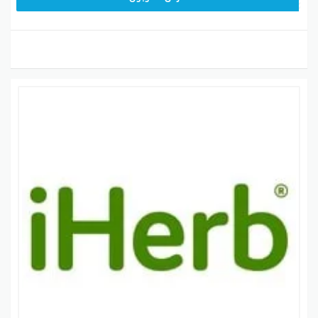
المكافأة أو كود خصم iHerb، تأكد أنك تتوافق مع جميع
المتطلبات القانونية اللي تنطبق عليك.
كيف تسحب رصيد المكافآت نقداً؟
تقدر تستخدم رصيد المكافأة لما يكون عندك 100 دولار على
الأقل من المكافآت في نهاية شهر معين. أي رصيد مكافآت
أقل من 100 دولار رح يتم تحويله للشهر التالي، حسب
اتفاقية شروط الاستخدام. وإذا سحبت نقاط المكافآت الخاصة
بك، رح تتحمل دفع أي ضرائب مطبقة.
بينتيريست
جوجل بلس
تويتر
فيسبوك