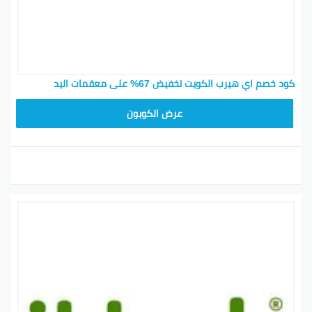
تأكد من متابعة الأعراف المحلية والحصول على الروابط
اللازمة للحصول على المكافآت.
كيف تكسب نقاط المكافآت؟
iHerb سهلت عليك كسب نقاط المكافأة بعدة طرق. إذا
كود خصم اي هيرب الكويت تخفيض 67% على معقمات اليد
كنت عميل جديد يمكنك استخدام كود خصم عند الدفع. لكن
تقدر تنسى تدخل كود الخصم يدوياً، لذلك يُنصح بشدة
OBP3235
عرض الكوبون
بمشاركة رابط المكافآت مع من تحب بعدة طرق مختلفة.
ومشاركة المنتجات المفضلة عندك شيء بسيط.
ابدأ بتصفح منتجك المفضل أو تصفح الفئة اللي تحبها أو
ممكن كمان تنشئ عربة تسوق لمنتجاتك المفضلة. بعدين
اضغط على زر مشاركة رابط المكافآت الخاص بك مع الآخرين.
بمجرد الضغط على الزر تقدر كمان تشارك عنوان URL قصير.
أو حتى تقدر تشارك قائمة الطلبات الكاملة للمنتجات اللي
تحبها. لو حاب تبين طلباتك الماضية، روح لسجل الطلبات
واضغط على زر “مشاركة”. عادة نحنا نضيف رصيد المكافأة
بعد 35 يوم من إكمال المعاملة المؤهلة. هذه الفترة لازمة
لمعالجة الطلبات الملغاة أو المنتجات المرتجعة أو أي
مشاكل ثانية تتعلق.