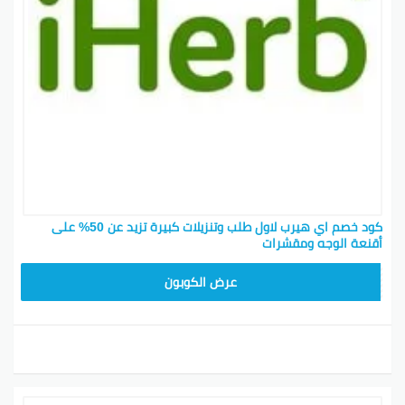
هل هناك حد لعدد نقاط المكافآت اللي يمكن تكسبها؟
ما في أي قيود على عدد نقاط المكافآت اللي تقدر
تكسبها. رغم أن النقاط قد تختلف، بدءاً من يوليو 2026،
قمنا بتقديم أكثر من 18 مليون دولار من نقاط المكافآت.
وبالإضافة لذلك، أكثر من 2000 عميل سحبوا 100 دولار أو
أكثر من نقاط المكافآت عبر شريكنا HyperWallet، وأكثر من
9000 عميل تلقوا طلباتهم مجاناً باستخدام نقاط المكافآت
كوسيلة للدفع*. تقدر تكون جزء من هالشي.
*رجاءً لاحظ أن الأرقام هذي مو ضمان أو وعد من iHerb
بخصوص مقدار رصيد المكافآت اللي رح تكسبه أو تستخدمه.
كود خصم اي هيرب لاول طلب وتنزيلات كبيرة تزيد عن 50% على
لازم تكسب على الأقل 100 دولار من نقاط المكافآت عشان
أقنعة الوجه ومقشرات
تسحبها نقدي. مش كل المشاركين في برنامج المكافآت راح
OBP3235
يحصلوا على نقاط كافية للسحب أو لتغطية تكلفة الطلب
عرض الكوبون
بالكامل. الزبائن يتحملوا مسؤولية دفع الضرائب المترتبة
على نقاط المكافآت اللي تم سحبها نقدي.
كيف تنسب لي بيع؟
iHerb تستخدم طريقة “النقر الأخير” وهي الأكثر شيوعاً