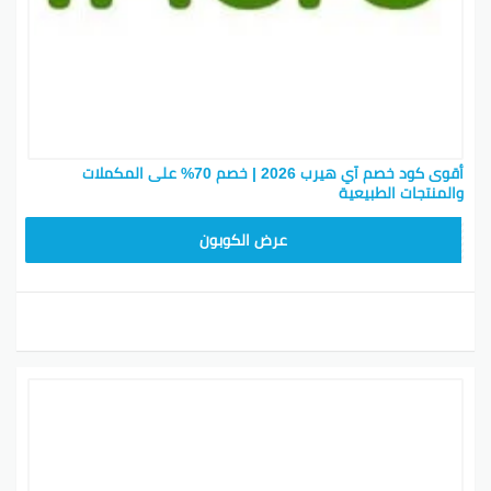
موقع أي هيرب هو كل شيء عن نمط حياة صحي.
iHerb.com مليان فيتامينات ومكملات صحية، هو المكان
المناسب للبحث عن كل ما تحتاجه. عندنا منتجات طبيعية
للشعر والجلد، والرضع، والكلاب، وكل حاجة ممكن تحتاجها.
اتأكد من النظر في منتجات غذائية زي الوجبات الخفيفة
والفواكه المجففة والمكسرات.
أقوى كود خصم آي هيرب 2026 | خصم 70% على المكملات
والمنتجات الطبيعية
كود خصم أي هيرب في الإمارات 2026
OBP3235
عرض الكوبون
هتلاقي تشكيلة واسعة من الأعشاب من علامات مثل ناو
فودز. كل حاجة من الحليب الشوك للحلبة متاحة على شكل
كبسولات أو سوائل. كمان عندنا مكملات الفيتامينات
لمساعدتك في الحفاظ على نشاطك وصحتك. فيه خيارات
خاصة لدعم صحة الرياضيين! عندنا بروبيوتيك وشامبو
لمساعدة الحيوانات الأليفة.
احصل على تخفيضات مع كوبونات متجر أي هيرب. بس أدخل
الرموز الترويجية وقت التسوق وحقق أكتر مقابل فلوسك!
كود خصم أي هيرب في السعودية