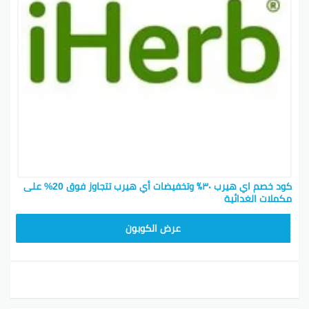
خصم” عشان تحط الكود اللي معاك. اكتب كود خصم 20 اللي
حابب تستخدمه في المكان المخصص. بعدين ادخل الرمز
البريدي واختر طريقة الشحن، وبس اضغط على زر “متابعة
التسوق”.
نصائح التوفير من iHerb
تفقد قسم العروض الخاصة واحصل على خصومات كبيرة.
دور على الشعار الأحمر في قوائم المنتجات لتوفير أكثر.
اشتري من العلامات التجارية المفضلة لك هذا الأسبوع
لتوفير 15%.
احصل على مكافأة ولاء 5% على كل طلب خلال 90 يوم.
كود خصم اي هيرب ٣٠٪ وتخفيضات أي هيرب تتجاوز فوق 20% على
اكتب مراجعة صادقة للمنتج واحصل على خصم.
مكملات الغدائية
OBP3235
احالة صديق للحصول على المكافآت
عرض الكوبون
تقدر تشترك في برنامج المكافآت وحصل على كود تقدر
تشاركه مع أصدقائك، ولو استخدموا الكود هياخدوا خصم 10
دولارات في أول عملية شراء. وكلما اشتروا، تكسب مكافآت
تقدر تستبدلها بخصومات أو منتجات مجانية.