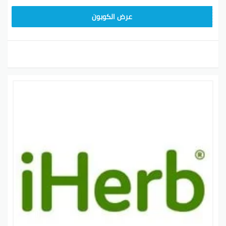
فيها عيب بشرط تكون أصلية.
سرية المعلومات
: متجر iHerb يهتم بحماية معلوماتك
OBP3235
عرض الكوبون
الشخصية والمالية.
جودة المنتجات
: يلتزم iHerb بتصنيع منتجاته من مكونات
طبيعية وعالية الجودة على يد خبراء.
كيف تسجل على الموقع
iHerb تتيح لك الفرصة للشراء من أي مكان. لو حبيت تجرب
الموقع، لازم تسجل حساب جديد عشان تكمل عملية الشراء.
اتبع الخطوات التالية:
أدخل على الموقع
www.iherb.com
اضغط على زر التسجيل في أعلى الصفحة.
املأ البيانات المطلوبة بدقة.
وبكدة تقدر تبدأ تتسوق بكل سهولة.
الاتصال بخدمة عملاء iHerb
لو تحتاج مساعدة، يمكنك تتصل بـ iHerb على الرقم 951-