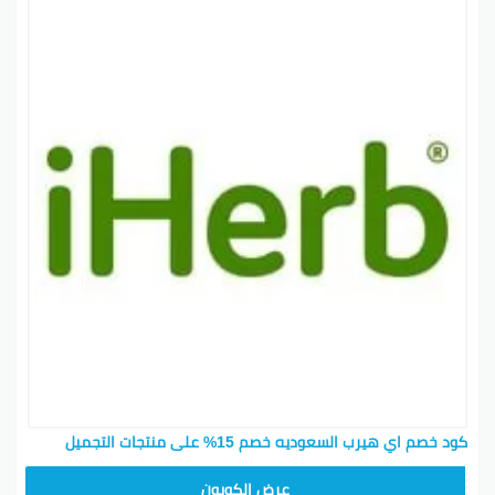
لتدفق المبيعات. عشان تكسب ائتمانات المكافأة، لازم
تضيف التطبيق بطريقة صحيحة. للتأكد من ذلك، يجب على
العميل اللى تم الإشارة له النقر على رابط المكافآت الخاص
بك وعدم الضغط على أي رابط آخر قبل ما يشتري.
كيف تروج للرابط أو رمز المكافأة؟
يمكنك مشاركة برنامج المكافآت مع الأصدقاء والعائلة عن
طريق بريدك الإلكتروني أو حساباتك على وسائل التواصل
الاجتماعي أو مدونتك بشكل شخصي. لكن يمنع منعاً باتاً
نشر رابط المكافأة أو رمز المكافأة على مواقع iHerb أو
قنوات iHerb على سوشيال ميديا، أو مواقع أطراف ثالثة (بما
في ذلك مواقع القسائم أو التصنيف، والأسواق، وغيرها)
لأغراض الربط. وتستخدم قنوات الدفع (مثل الإعلانات
المدفوعة) للترويج للرابط أو كود خصم iHerb مو مسموح.
iHerb تحتفظ بحقها في تعليق أو حظر حسابك مؤقتاً، بما
في ذلك تعديل أو تغيير عدد من نقاط المكافآت عند رصد
نشاط مريب أو اشتباه في إساءة استخدام. iHerb ما تتحمل
كود خصم اي هيرب السعوديه خصم 15% على منتجات التجميل
أي مسؤولية عن أي محتوى تختار تنشره على حساباتك
الشخصية. إذا قررت تنشر محتوى ترويجي يتضمن رابط
OBP3235
عرض الكوبون