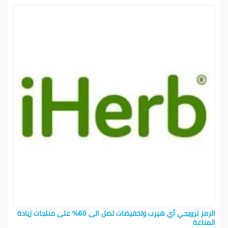
كيفية استرداد كود الخصم
عند الدفع، تقدر تستخدم كود خصم iHerb. ابدأ بإنشاء حساب
عشان تتسجل في برنامج المكافآت، وبعدها يمكنك استبدال
الكود وقت الدفع.
تخزين المكملات الغذائية
iHerb عنده مجموعة كبيرة من المكملات الغذائية. مع
كودات الخصم، تقدر تحصل على كل اللي تحتاجه بأسعار أقل.
أهم أقسام iHerb
العلاج بالأعشاب
: iHerb يعرض لك مجموعة من المنتجات
العشبية لعلاج الأمراض.
منتجات الحمام والجسم
: تهتم بنفسك مع مجموعة من
الزيوت العطرية ومنتجات الاستحمام.
الطبيعة في جمالك
: استخدم منتجات تجميل طبيعية
وصحية.
الرمز ترويجي أي هيرب وتخفيضات تصل الى 60% على منتجات زيادة
المناعة
اللياقة
: احصل على مكملات لمساعدتك في تحقيق