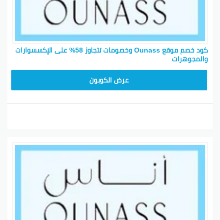
لك أن تكون مظهرك رائع. اكتشفي مجموعة كبيرة من
منتجات المكياج والعناية بالبشرة.
بورتريه ذاتي
: تحقق من تصاميم الملابس العصرية وأحذية
الزفاف المتنوعة. تقدر تختار من الفساتين والتنانير بأسعار
كود خصم موقع Ounass وخصومات تتجاوز 58% على الإكسسوارات
رائعة.
والمجوهرات
DB115
كود خصم اناس الكويت
عرض الكوبون
موقع أُناس يوفر لك مجموعة من صفقات رائعة مع
خصومات تصل إلى 80%. فيه كوبونات وأكواد خصم متجددة
وأحدث الأكواد تقدم لك أفضل تجربة تسوق. كونك تسوق
من أُناس، تجيب لك مجموعة متنوعة من الأزياء الراقية
بأسعار مناسبة.
غيّر أسلوب حياتك مع أوناس فاشون
تسوق مع أوناس هو اختيار ممتاز لمحبي الموضة. كل شيء
موضة ونمط حياة وراحة، ويوقد هذا المتجر عناصر فاخرة
توصل لبيتك. تجارب تسوق ممتعة وخفيفة على جيبك
بفضل كوبونات الخصم.