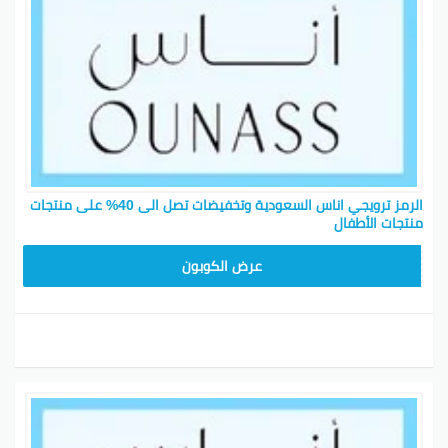
التسوق عبر متجر أناس يمنحك أفضل تجربة بالأسواق، مع
إمكانية الحصول على المساعدة في أي وقت من فريق
الدعم. لا تتردد في الاستفادة من جميع العروض المتاحة!
أفضل الأزياء من أناس وكوبون خصم أناس
الرمز ترويجي اناس السعودية وتخفيضات تصل الى 40% على منتجات
منتجات الأطفال
DB115
عرض الكوبون
عندك متجر أُناس للأزياء هو المكان الأمثل للتسوق عبر
الإنترنت. تقدر تلاقي كل الماركات المفضلة عندك هنا بما
فيها آخر صيحات الموضة. جرب تشوف تصاميم من مصممين
مثل جوناثان سيمتشاي وموسكينو وبرادا والعديد غيرهم.
مو بس كذا، فيه قسم خاص للـ “أخبار” اللي يخليك على علم
بأحدث الاتجاهات، وكمان تقدر تستخدم رموز الخصم لتوفير
فلوسك.