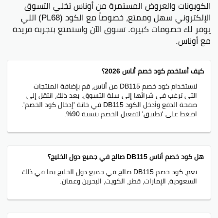
الكوبونات والعروض المستمرة من أوناس تخلي التسوق
الإلكتروني سهل وممتع، خصوصاً مع الكود (PL68) اللي
يوفر لك خصومات كبيرة. تسوق الآن واستمتع بتجربة فريدة
مع أوناس.
كيف أستخدم كود خصم أناس 2026؟
لاستخدام كود خصم DB115 من أناس، قم بإضافة المنتجات
التي ترغب في شرائها إلى سلة التسوق. بعد ذلك، انتقل إلى
صفحة الدفع وأدخل الكود DB115 في خانة 'إدخال كود الخصم'.
اضغط على 'تطبيق' لتفعيل الخصم بنسبة 90%.
هل كود خصم أناس DB115 صالح في جميع دول الخليج؟
نعم، كود خصم DB115 صالح في جميع دول الخليج بما في ذلك
السعودية، الإمارات، قطر، الكويت، البحرين وعمان.