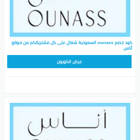
كود خصم ounass السعودية شغال على كل مشترياتكم من موقع
أناس
غوتشي
: تعتبر من العلامات التجارية الأنيقة والشهيرة في
عالم الأزياء. تقدر تلاقي مجموعة متنوعة من الملابس
DB115
عرض الكوبون
والأحذية والإكسسوارات بأسعار معقولة. اطلب منتجات
غوتشي بكل سهولة واحصل على مكافآت حصرية تسوق.
دولتشي وغابانا
: اكتشف أحدث تصاميم الملابس
والإكسسوارات. توفر دولتشي مجموعة واسعة من المنتجات
بما في ذلك الملابس والأحذية والحقائب.
فالنتينو
: منذ عام 1960، تقدم علامة فالنتينو مجموعة
متكاملة من المنتجات بداية من الملابس إلى العطور.
أسعارهم معقولة وتأكد أنهم يقدموا تسليم سريع وسهل.
لورا مرسييه
: تقدم مستحضرات تجميل عالية الجودة تضمن