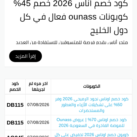
كود خصم أناس 2026 خصم 45%
كوبونات ounass فعال في كل
دول الخليج
متجر أناس يقدم فرصة للمتسوقين للاستفادة من العديد
من العروض وكود خصم أناس لتوفير المال على المنتجات
المختلفة المتاحة من أبرز الماركات، مع خصومات كبيرة تصل
إقرأ المزيد
إلى 60% والعديد من التخفيضات المميزة الأخرى.
تأسس Ounass.com في 15 ديسمبر 2016 كمركز أزياء
فاخرة لمجموعة الطاير. المتجر يحتوي على أكثر من 150
اخر مره تم
كود
الكوبونات
علامة تجارية فاخرة من أفضل المصممين في الشرق
تجربتها
الخصم
الأوسط بالإضافة إلى العلامات التجارية العالمية. يمكنك
كود خصم اوناس نجود الرميحي 2026 وفر
شراء الملابس والإكسسوارات وأيضًا مجموعة واسعة من
DB115
50% على تشكيلات الأزياء والعطور
07/08/2026
أدوات المنزل والهدايا. المتجر موجود في دبي ويقوم
والمستحضرات
بتقديم خدماته لعدة دول في المنطقة، مثل السعودية
كود خصم اوناس 70% | عروض Ounass
والبحرين والكويت وعمان.
DB115
07/08/2026
للموضة الفاخرة في السعودية 2026
المتجر يوفر سياسة إرجاع سهلة للمتسوقين عبر الإنترنت،
كوبون خصم اوناس 2026 تخفيض على كل