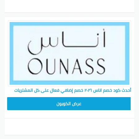
المجوهرات هنا تتنوع بين الفاخرة والأكثر عصرية، مع خيارات
تلبي جميع الأذواق. هناك العديد من العروض المتوفرة
لمساعدتك على التوفير، بالإضافة إلى ملحقات متعددة مثل
الأحزمة والنظارات الشمسية.
مغامرة الشراء المريحة مع أناس
تأكد من اختيار الحقائب التي ستضفي لمسة أناقة لطلتك،
أحدث كود خصم اناس ٢٠٢٦ خصم إضافي فعال على كل المشتريات
من حقائبهم المتعددة إلى الأحذية ذات التصميمات الحديثة.
DB115
كل ذلك متوفر بسهولة في هذا المكان، مع فرصة
عرض الكوبون
للاستفادة من كوبونات أناس.
تسوق ملابسك المفضلة مع أوناس، من المايوهات إلى
الفساتين وغيرها، مع تقديم توصيل مجاني في دبي خلال
ساعتين. ولا تنس استخدام كود خصم خاص بكل عملية شراء