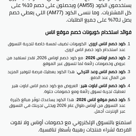
خدمات جديدة أو تواصل مع خدمة العملاء.
يستخدمون الكود (AM55) ويحصلون على خصم 10% على
متى تحطون تنزيلات أناس؟
كل المشتريات. وما ننسى الكود (AM77) اللي يعطي خصم
نعمل تنزيلات موسمية مرتين بالسنة. اشترك عشان تصلك
يصل لـ70% على جميع الطلبات.
آخر أخبار التنزيلات عبر البريد الإلكتروني وتعرف عن
الخصومات.
فوائد استخدام كوبونات خصم موقع اناس
هل أحتاج أفتح حساب؟
تقدر تتواصل مع خدمة العملاء من 10:00 صباحًا لـ 10:00
كود خصم اناس اروى
: الكوبونات تضيف لمسة خاصة لتجربة التسوق
مساءً على الرقم المجاني 800686277 أو عبر البريد
عند استخدام كود خصم اناس اروى.
الإلكتروني
customercare@ounass.com
.
كود خصم اوناس 2026
: مع كود خصم اوناس 2026، تقدر تستفيد من
كيف أقدر أشترك في رسائل أناس؟
عروض وخصومات رائعة لما تتسوق عبر الموقع.
إذا سجلت بياناتك ونسيّت كلمة السر، اتصل بفريق دعم
العملاء من 10:00 صباحًا لـ 10:00 مساءً على رقم
كود خصم اناس وعد التركي
: هذا الكود يعطيك فرصة لتوفير المزيد
800686277 أو على
customercare@ounass.com
.
من المال عند الدفع.
وين يمكنني أشحن من أناس؟
كود خصم اناس اباوت هير
: العروض مع كود خصم اناس اباوت هير
أناس يشحن فقط للإمارات والسعودية والكويت والبحرين
تعطيك تجربة تسوق رائعة ومع خصومات حلوة.
وعمان، وما نشحن لأي مكان ثاني في العالم.
كود خصم موقع اناس 2026
: هذا الكود يساعدك توفّر مبالغ كثيرة
عند التسوق من أوناس طوال عام 2026 ويخلي تجربتك في التسوق
عبر الإنترنت أجمل.
بينتيريست
جوجل بلس
تويتر
فيسبوك
استمتع بالتسوق الإلكتروني مع خصومات أوناس ولا تفوت
الفرصة لشراء منتجات رهيبة بأسعار تنافسية.