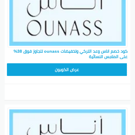
إذا تسجلت في النشرة الإخبارية رح تحصل على عروض خاصة.
ما عليك إلا تحط بريدك الإلكتروني وراح توصلك العروض
مباشرة. وكمان إذا جربت تشترك في نصيحة اثنين، تحصل
على تحديثات عن آخر أخبار الموضة. يعني ممكن تحصل على
تجربة تسوق مميزة مع دعم من خبراء الموضة.
أفضل تخفيضات أناس لتوفير المال على كل
كود خصم اناس وعد التركي وتخفيضات ounass تتجاوز فوق 38%
على الملابس النسائية
المنتجات
عروض أُناس على الملابس توصل تخفيضات حتى 30%!
DB115
عرض الكوبون
عروض خاصة للمجوهرات بمناسبة العيد بتخفيضات تصل
إلى 70%!
توصيل مجاني خلال ساعتين في دبي!
تخفيضات تصل لـ 70% على كل المنتجات.
خصومات خاصة لشهر رمضان: استمتع بـ 40% خصم على
فئات مختارة. لازم تطبق كود القسيمة عند الدفع.
أشهر الماركات المتوفرة على أُناس الإمارات: