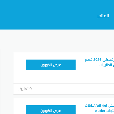
المتاجر
م
أحدث كود خصم سوارفسكي 2026 خصم
CX61
الطلبيات
عرض الكوبون
0 تعليق
 اون لاين تنزيلات
SWSK21
عرض الكوبون