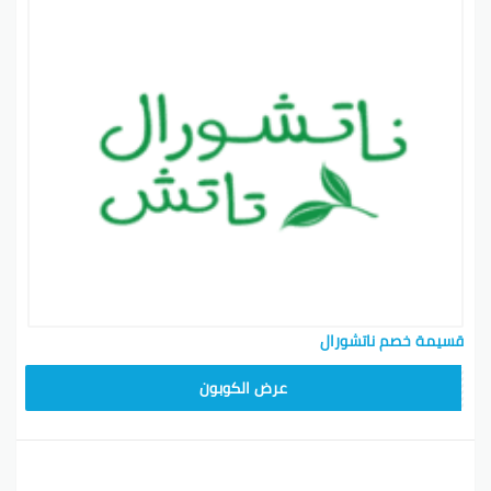
قسيمة خصم ناتشورال
A94
عرض الكوبون