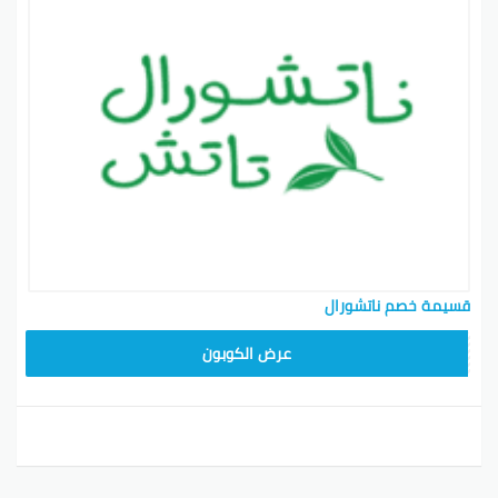
قسيمة خصم ناتشورال
A94
عرض الكوبون