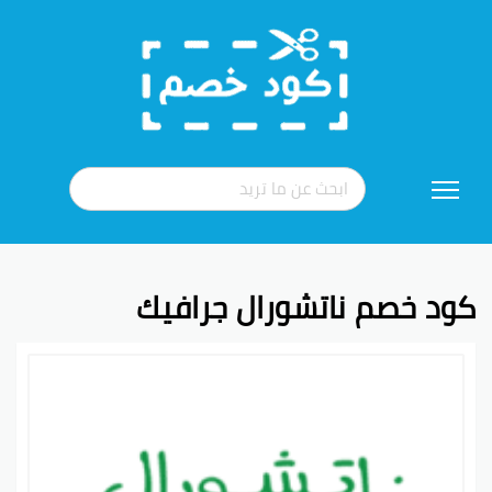
تخطي
إلى
المحتوى
كود خصم ناتشورال جرافيك