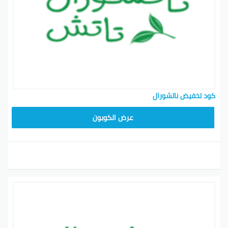
كود تخفيض ناتشورال
A94
عرض الكوبون