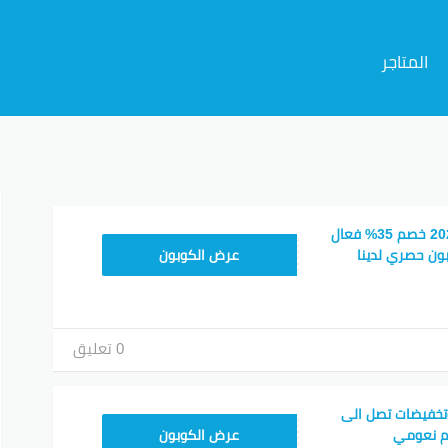
المتاجر
م
كود خصم نعومي 2026 خصم 35% فعال
BK178
ون حصري لدينا
عرض الكوبون
0 تعليق
 خصم Nayomi وتخفيضات تصل الى
BK178
عرض الكوبون