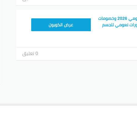
رمز قسيمة شراء نعومي 2026 وخصومات
BK178
عرض الكوبون
0 تعليق