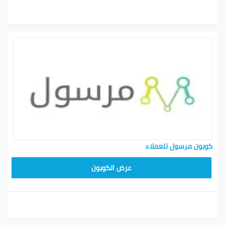
كوبون مرسول للعملاء
9637E048
عرض الكوبون