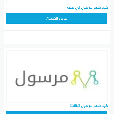
كود خصم مرسول اول طلب
9637E048
عرض الكوبون
كود خصم مرسول افنانيتا