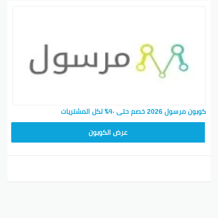
كوبون مرسول 2026 خصم حتى ٩٠٪ لكل المشتريات
9637E048
عرض الكوبون