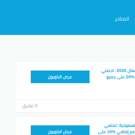
المتاجر
م
كود خصم فارفيتش فعال 2026: احصلي
NC15FF
على الخصم الإضافي %20 على جميع
عرض الكوبون
0 تعليق
لسعودية: تمتعي
NC15FF
بخصم %30-%65 وخصم إضافي %10 على
عرض الكوبون