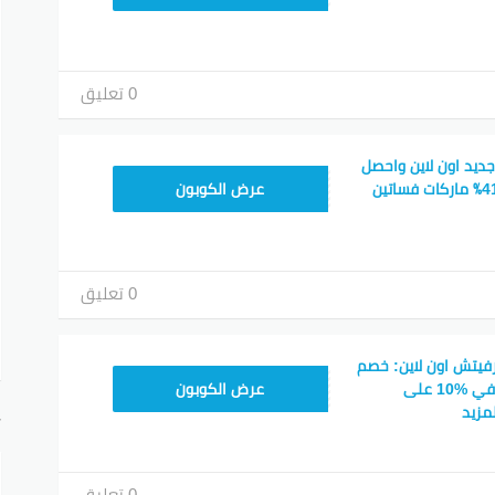
0 تعليق
د خصم Farfetch جديد اون لاين واحصل
HONEY125
على خصم يصل إلى 41٪ ماركات فساتين
عرض الكوبون
0 تعليق
فيتش اون لاين: خصم
HONEY125
حتى %60 وخصم إضافي %10 على
عرض الكوبون
مزيد
أ
0 تعليق