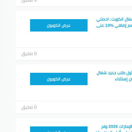
عال الكويت: احصلي
HONEY125
على خصم %50 + خصم إضافي %10 على
عرض الكوبون
0 تعليق
ول طلب جديد شغال
HONEY125
ن إستثناء
عرض الكوبون
0 تعليق
كوبون صح فارفيتش الإمارات 2026 وفر