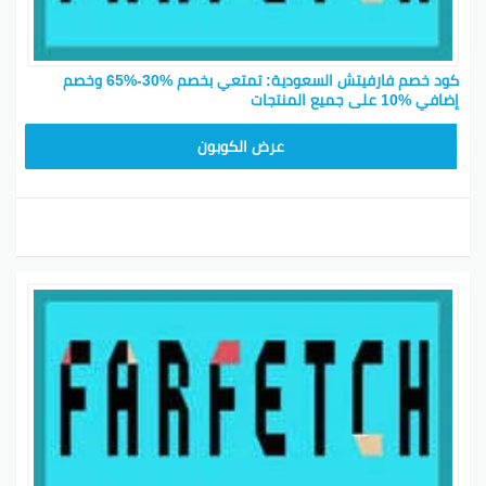
كود خصم فارفيتش السعودية: تمتعي بخصم %30-%65 وخصم
إضافي %10 على جميع المنتجات
NC15FF
عرض الكوبون