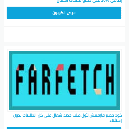
إضافي %10 على جميع منتجات الجمال
HONEY125
عرض الكوبون
كود خصم فارفيتش لأول طلب جديد شغال على كل الطلبيات بدون
إستثناء