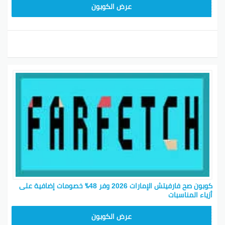
HONEY125
عرض الكوبون
كوبون صح فارفيتش الإمارات 2026 وفر 48٪ خصومات إضافية على
أزياء المناسبات
HONEY125
عرض الكوبون