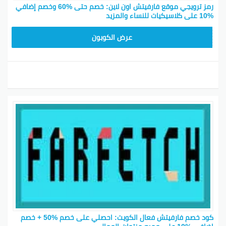
رمز ترويجي موقع فارفيتش اون لاين: خصم حتى %60 وخصم إضافي
%10 على كلاسيكيات للنساء والمزيد
HONEY125
عرض الكوبون
كود خصم فارفيتش فعال الكويت: احصلي على خصم %50 + خصم