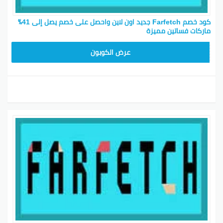
كود خصم Farfetch جديد اون لاين واحصل على خصم يصل إلى 41٪
ماركات فساتين مميزة
HONEY125
عرض الكوبون