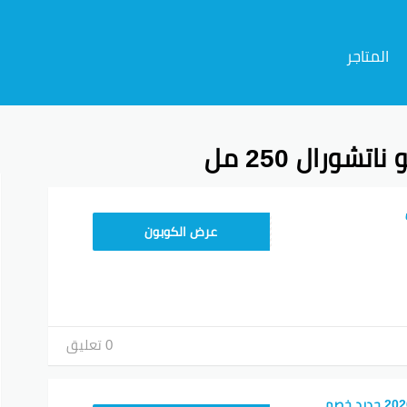
المتاجر
ورال 250 مل
م
A94
عرض الكوبون
0 تعليق
كود خصم ناتشورال 2026 جديد خصم