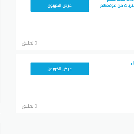
A94
تريات من موقعهم
عرض الكوبون
0 تعليق
ل
A94
عرض الكوبون
0 تعليق
أ