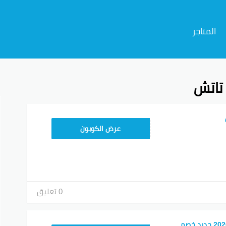
المتاجر
تاتش
م
A94
عرض الكوبون
0 تعليق
كود خصم ناتشورال 2026 جديد خصم