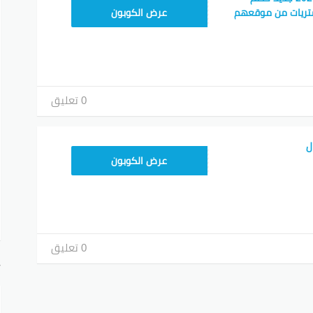
A94
تريات من موقعهم
عرض الكوبون
0 تعليق
ل
A94
عرض الكوبون
0 تعليق
أ