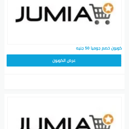
كوبون خصم جوميا 50 جنيه
JUMIA10
عرض الكوبون