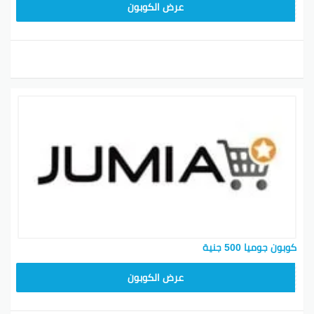
KNOV135
عرض الكوبون
كوبون جوميا 500 جنية
ASMINABF
عرض الكوبون