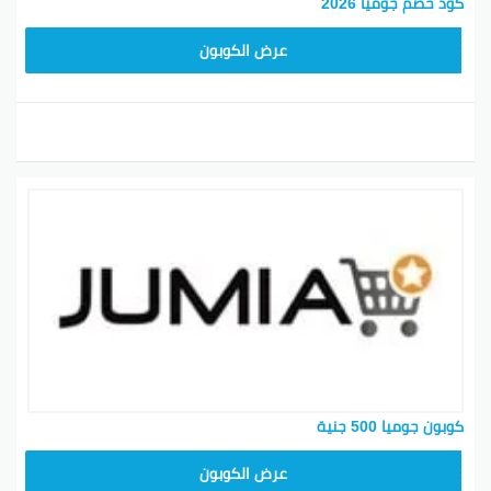
كود خصم جوميا 2026
KNOV135
عرض الكوبون
كوبون جوميا 500 جنية
ASMINABF
عرض الكوبون