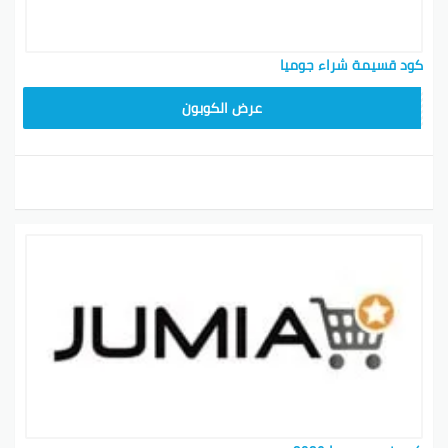
كود قسيمة شراء جوميا
KNOV135
عرض الكوبون