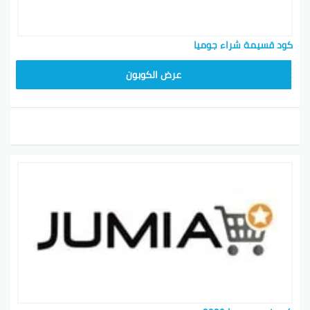
كود قسيمة شراء جوميا
KNOV135
عرض الكوبون