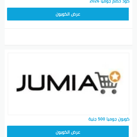
كود خصم جوميا 2026
KNOV135
عرض الكوبون
كوبون جوميا 500 جنية
ASMINABF
عرض الكوبون