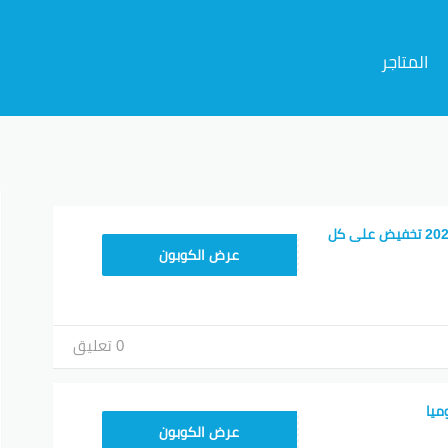
المتاجر
م
كوبون خصم جوميا 2026 تخفيض على كل
ASMINABF
عرض الكوبون
0 تعليق
ميا
KNOV135
عرض الكوبون