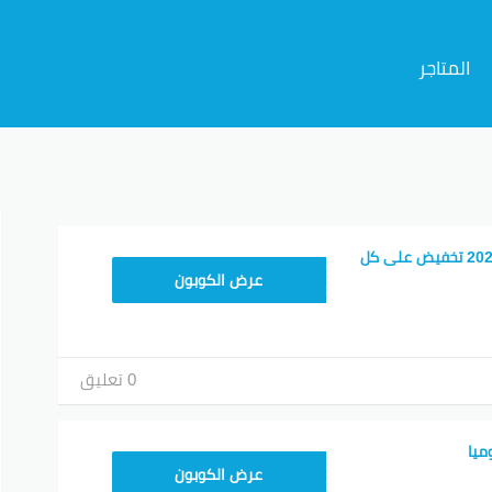
المتاجر
م
كوبون خصم جوميا 2026 تخفيض على كل
ASMINABF
عرض الكوبون
0 تعليق
ميا
KNOV135
عرض الكوبون