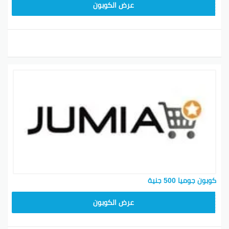
KNOV135
عرض الكوبون
كوبون جوميا 500 جنية
ASMINABF
عرض الكوبون