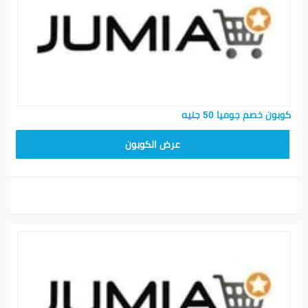
كوبون خصم جوميا 50 جنيه
JUMIA10
عرض الكوبون