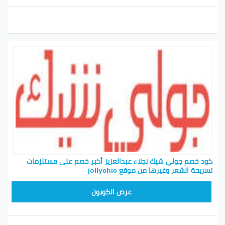
كود خصم جولي شيك نجلاء عبدالعزيز أكبر خصم على مستلزمات
تسريحة الشعر وغيرها من موقع jollychic
CPJ15
عرض الكوبون