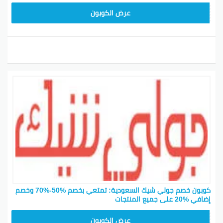
JLC32
عرض الكوبون
كوبون خصم جولي شيك السعودية: تمتعي بخصم %50-%70 وخصم
إضافي %20 على جميع المنتجات
CPJ15
عرض الكوبون