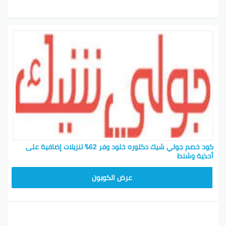
كود خصم جولي شيك دكتوره خلود وفر 62٪ تنزيلات إضافية على
أحذية وشنط
CPJ15
عرض الكوبون