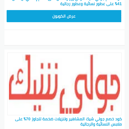
41٪ على عطور نسائية وعطور رجالية
CPJ15
عرض الكوبون
كود خصم جولي شيك المشاهير وتنزيلات ضخمة تتجاوز 70٪ على
ملابس النسائية والرجالية