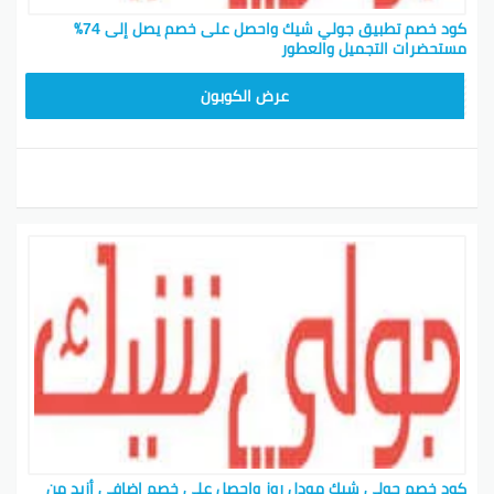
كود خصم تطبيق جولي شيك واحصل على خصم يصل إلى 74٪
مستحضرات التجميل والعطور
JLC32
عرض الكوبون
كود خصم جولي شيك مودل روز واحصل على خصم إضافي أزيد من