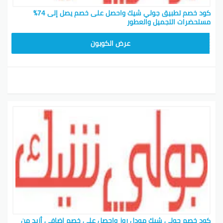
كود خصم تطبيق جولي شيك واحصل على خصم يصل إلى 74٪
مستحضرات التجميل والعطور
JLC32
عرض الكوبون
كود خصم جولي شيك مودل روز واحصل على خصم إضافي أزيد من