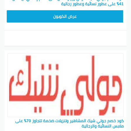
41٪ على عطور نسائية وعطور رجالية
CPJ15
عرض الكوبون
كود خصم جولي شيك المشاهير وتنزيلات ضخمة تتجاوز 70٪ على
ملابس النسائية والرجالية