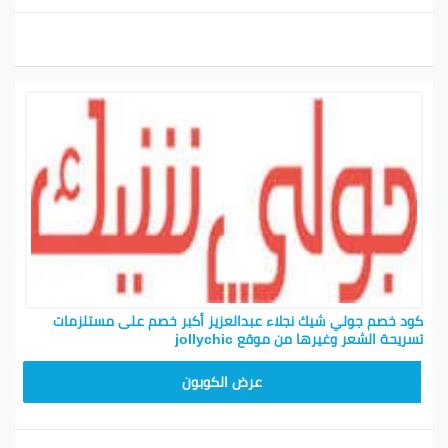
كود خصم جولي شيك نجلاء عبدالعزيز أكبر خصم على مستلزمات
تسريحة الشعر وغيرها من موقع jollychic
CPJ15
عرض الكوبون