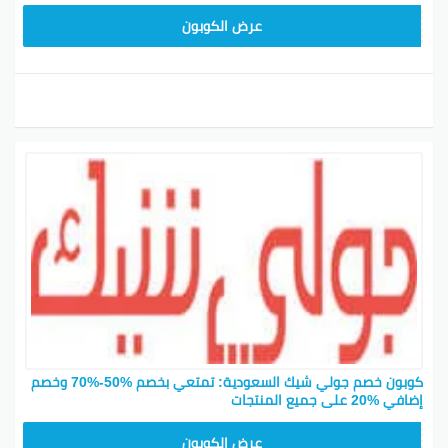
JLC32
عرض الكوبون
كوبون خصم جولي شيك السعودية: تمتعي بخصم %50-%70 وخصم
إضافي %20 على جميع المنتجات
CPJ15
عرض الكوبون