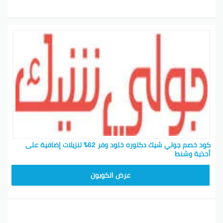
كود خصم جولي شيك دكتوره خلود وفر 62٪ تنزيلات إضافية على
أحذية وشنط
CPJ15
عرض الكوبون