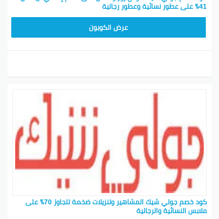
41٪ على عطور نسائية وعطور رجالية
CPJ15
عرض الكوبون
كود خصم جولي شيك المشاهير وتنزيلات ضخمة تتجاوز 70٪ على
ملابس النسائية والرجالية