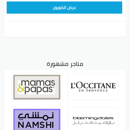
JLC32
عرض الكوبون
متاجر مشهورة