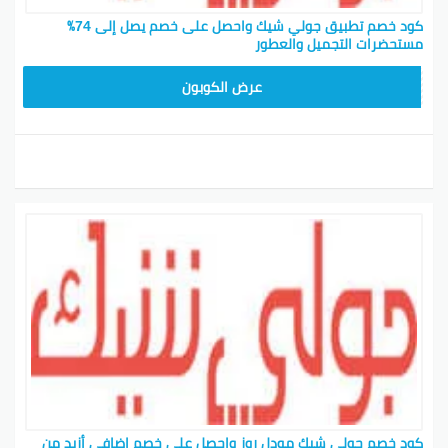
كود خصم تطبيق جولي شيك واحصل على خصم يصل إلى 74٪
مستحضرات التجميل والعطور
JLC32
عرض الكوبون
كود خصم جولي شيك مودل روز واحصل على خصم إضافي أزيد من